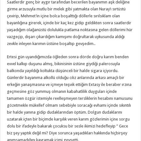
Saatlerdir genç bir aygır tarafından becerilen bayanımın aşk deliğine
girme arzusuyla mutlu bir melek gibi yatmakta olan Nuray’ı sırtüstü
çevirip, Mehmet’in içine bolca boşalttığı döllerle sırılsıklam olan
bayanlığına girerek, içinde bir kaç kez gidip geldikten sonra saatlerdir
yaşadığım olağanüstü dolulukla patlama noktasına gelen döllerimi hür
vazgeçip, dışarı çıkardığım kamışımı doğrultarak uykusunda aldığı
zevkle inleyen karımın üstüne boşaltıp gevşedim..
Ertesi gün uyandığımızda öğleden sonra dörde doğru karım benden
evvel kalkıp duşunu almış, bikinisinin üstüne giydiği palerosuyla
balkonda yayıldığı koltukta düşünceli bir halde sigara içiyordu.
Günlerdir bayanıma alkollü olduğu cılız anlarında arkası amaçlı bir
erkeğin yanaşmasına ve içmeye teşvik ettiğim Extasy ile beraber ırzına
geçmesine göz yummuş olmanın kabahatlilik duyguları içinde
tamamen özgür istemiyle reelleşmeyen tersliklerin hesabını namusunu
gözetmekle mükellef olmam sebebiyle soracağı evhamı içinde sıkıntılı
bir halde yanına gidip dudaklarından öptüm. Dolgun dudaklarını
uzatarak içten bir biçimde karşılık veren karım gözlerimin içine sorgu
dolu bir ifadeyle bakarak çocuksu bir sesle ikimizi hedefleyip ” Gece
biz şey yaptık değil mi? Diye sorunca yaşadıkları hakkında hiçbirşey
anımsamadığını kavramak içimi gevşetti.