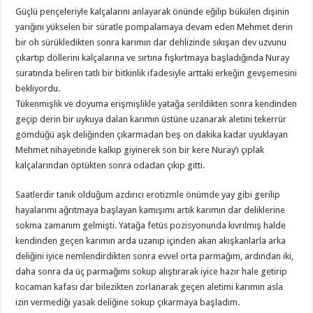
Güçlü pençeleriyle kalçalarını anlayarak önünde eğilip bükülen dişinin
yarığını yükselen bir süratle pompalamaya devam eden Mehmet derin
bir oh sürükledikten sonra karımın dar dehlizinde sıkışan dev uzvunu
çıkartıp döllerini kalçalarına ve sırtına fışkırtmaya başladığında Nuray
suratında beliren tatlı bir bitkinlik ifadesiyle arttaki erkeğin gevşemesini
bekliyordu.
Tükenmişlik ve doyuma erişmişlikle yatağa serildikten sonra kendinden
geçip derin bir uykuya dalan karımın üstüne uzanarak aletini tekerrür
gömdüğü aşk deliğinden çıkarmadan beş on dakika kadar uyuklayan
Mehmet nihayetinde kalkıp giyinerek son bir kere Nuray’ı çıplak
kalçalarından öptükten sonra odadan çıkıp gitti.
Saatlerdir tanık olduğum azdırıcı erotizmle önümde yay gibi gerilip
hayalarımı ağrıtmaya başlayan kamışımı artık karımın dar deliklerine
sokma zamanım gelmişti. Yatağa fetüs pozisyonunda kıvrılmış halde
kendinden geçen karımın arda uzanıp içinden akan akışkanlarla arka
deliğini iyice nemlendirdikten sonra evvel orta parmağım, ardından iki,
daha sonra da üç parmağımı sokup alıştırarak iyice hazır hale getirip
kocaman kafası dar bilezikten zorlanarak geçen aletimi karımın asla
izin vermediği yasak deliğine sokup çıkarmaya başladım.