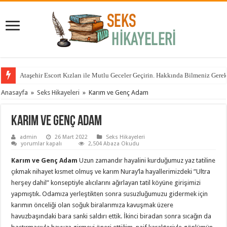
Anadolu Yakasının Aranan ama Bulunamayan Çıtırları Hangi Sitelerde? İçin 
Anasayfa
»
Seks Hikayeleri
»
Karım ve Genç Adam
Karım ve Genç Adam
admin
26 Mart 2022
Seks Hikayeleri
Karım
yorumlar kapalı
2,504 Abaza Okudu
ve
Genç
Karım ve Genç Adam
Uzun zamandır hayalini kurduğumuz yaz tatiline
Adam
için
çıkmak nihayet kısmet olmuş ve karım Nuray’la hayallerimizdeki ”Ultra
herşey dahil” konseptiyle alıcılarını ağırlayan tatil köyüne girişimizi
yapmıştık. Odamıza yerleştikten sonra susuzluğumuzu gidermek için
karımın önceliği olan soğuk biralarımıza kavuşmak üzere
havuzbaşındaki bara sanki saldırı ettik. İkinci biradan sonra sıcağın da