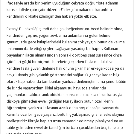
ifadesiyle arada bir benim uyuduğum çekyata doğru ”İşte adamın
karısını böyle çatır çatır düzerler!” der gibi bakarken karanlıkta
kendilerini dikkatle izlediğimden haberi yoktu elbette.
Extasy! Bu sözcüğü şimdi daha çok beğeniyorum. Vecd halinde olma,
kendinden geçme, yoğun zevk alma anlamlarına gelen kelime
günümüzde gece kulüplerindeki kullanımı çok yaygın, bütün de kelime
anlamının ifade ettiği şeyleri sağlayan yasadışı bir haptır. Kullanan
bayanların ilacın alınmasından sonraki dört beş saat süresince cinsel
güdüleri güçlü bir biçimde harekete geçerken fazla mutluluk ve
kendine fazla güven dinleme hali önüne çıkan her erkeğe kocası ya da
sevgilisiymiş gibi yakınlık göstermesini sağlar. O geceye kadar bilgi
olarak hap hakkında tam bunları yanlızca dinlemiştim ama şimdi bütün
de içinde yaşıyordum. İlkini akşamüstü havuzda aralarında
yaşananlara saklıca tanık olduktan sonra ne olacaksa olsun kafasıyla
diskoya gitmeden evvel içirdiğim Nuray ilacın bütün özelliklerini
öğrenmiyor, yanlızca kafasının azıcık daha hoş olacağını sanıyordu.
Karımla özel bir gece yaşarız, belki hiç yaklaşmadığı anal seks olayına
reelleştiririz fikriyle hapları uzun zamandır edinmeyi planlıyordum ve
tatile gelmeden evvel de tanıdığım torbacı çocuklardan beş tane alıp