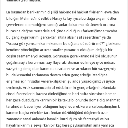
yanımda getirmiştim.
En başından beri karımın dişiliği hakkındaki hakikat fikirlerini evvelden
bildiğim Mehmet’in özellikle Nuray kafayı iyice bulduğu akşam üstleri
çevrelerinde olmadığımı sandığı anlarda karıma sürtünerek orasına
burasına değme mücadeleleri içinde olduğunu farkettiğimde ”Acaba
bu genç aygır karımı gerçekten altına alsa nasıl sezerdim?” ya da
”Acaba göz yumsam karım kendini bu oğlana düzdürür mü?” gibi kendi
kendime yönelttiğim arsızca sualler yabancısı olduğum değişik bir
coşku sezmeme yol açmıştı. Görünüşe göre kanındaki içki ölçüsünün
çoğalmasıyla korunması zayıflayarak istismar edilmeye iyice müsait
vaziyete gelmiş olan karım da tavırlarını ve arzularını hür vazgeçmiş,
bu da kısmetini zorlamaya devam eden genç erkeğe istediğine
erişmesi için fırsatlar vererek ilişkileri şu anda yaşadığımız vaziyete
evrilmişti. Artık samimice itiraf edebilirim ki genç erkeğin hakkındaki
cinsel fantezilerini kazara dinlediğimden beri hafta süresince hemen
her gece düzdüğüm karımın bir kaltak gibi önünde domaldığı Mehmet
tarafından beceriliyor olduğunu hayal ederek kerelerce boşalmıştım ki
karımın başka erkekler tarafından düzüldüğünü düşlemek uzun
zamandır sanal anlamda hayalini kurduğum bir fanteziydi ve bu
hayalimi karımla sevişirken bir kaç kere paylaşmıştım ama yanlızca