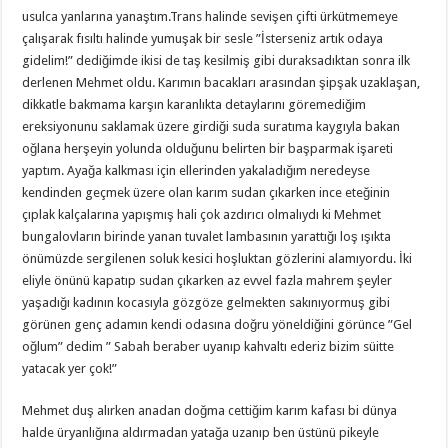
usulca yanlarına yanaştım.Trans halinde sevişen çifti ürkütmemeye
çalışarak fısıltı halinde yumuşak bir sesle ”İsterseniz artık odaya
gidelim!” dediğimde ikisi de taş kesilmiş gibi duraksadıktan sonra ilk
derlenen Mehmet oldu. Karımın bacakları arasından şipşak uzaklaşan,
dikkatle bakmama karşın karanlıkta detaylarını göremediğim
ereksiyonunu saklamak üzere girdiği suda suratıma kaygıyla bakan
oğlana herşeyin yolunda olduğunu belirten bir başparmak işareti
yaptım. Ayağa kalkması için ellerinden yakaladığım neredeyse
kendinden geçmek üzere olan karım sudan çıkarken ince eteğinin
çıplak kalçalarına yapışmış hali çok azdırıcı olmalıydı ki Mehmet
bungalovların birinde yanan tuvalet lambasının yarattığı loş ışıkta
önümüzde sergilenen soluk kesici hoşluktan gözlerini alamıyordu. İki
eliyle önünü kapatıp sudan çıkarken az evvel fazla mahrem şeyler
yaşadığı kadının kocasıyla gözgöze gelmekten sakınıyormuş gibi
görünen genç adamın kendi odasına doğru yöneldiğini görünce ”Gel
oğlum” dedim ” Sabah beraber uyanıp kahvaltı ederiz bizim süitte
yatacak yer çok!”
Mehmet duş alırken anadan doğma cettiğim karım kafası bi dünya
halde üryanlığına aldırmadan yatağa uzanıp ben üstünü pikeyle