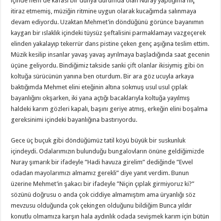
içinde hem de kafası bir dünya durumda olan Nuray yaptığıma hiç
itiraz etmemiş, müziğin ritmine uygun olarak kucağımda salınmaya
devam ediyordu. Uzaktan Mehmet’in döndüğünü görünce bayanımın
kaygan bir ıslaklık içindeki tüysüz şeftalisini parmaklamayı vazgeçerek
elinden yakalayıp tekerrür dans pistine çeken genç aşığına teslim ettim.
Müzik kesilip insanlar yavaş yavaş ayrılmaya başladığında saat gecenin
üçüne geliyordu. Bindiğimiz takside sanki çift olanlar ikisiymiş gibi ön
koltuğa sürücünün yanına ben oturdum. Bir ara göz ucuyla arkaya
baktığımda Mehmet elini eteğinin altına sokmuş usul usul çıplak
bayanlığını okşarken, iki yana açtığı bacaklarıyla koltuğa yayılmış
haldeki karım gözleri kapalı, başını geriye atmış, erkeğin elini boşalma
gereksinimi içindeki bayanlığına bastırıyordu.
Gece üç buçuk gibi döndüğümüz tatil köyü büyük bir suskunluk
içindeydi. Odalarımızın bulunduğu bungalovların önüne geldiğimizde
Nuray şımarık bir ifadeyle ”Hadi havuza girelim” dediğinde ”Evvel
odadan mayolarımızı almamız gerekli” diye yanıt verdim. Bunun
üzerine Mehmet’in şakacı bir ifadeyle ”Niçin çıplak girmiyoruz ki?”
sözünü doğrusu o anda çok ciddiye almamıştım ama üryanlığı söz
mevzusu olduğunda çok çekingen olduğunu bildiğim Bunca yıldır
konutlu olmamıza karşın hala aydınlık odada sevişmek karım için bütün