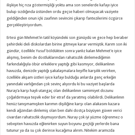
ilişkiye hiç rıza göstermişliği yoktu ama son senelerde kafayı iyice
bulup sızdığında üstünden ordu geçse haberi olmayacak vaziyete
geldiğinden onun içki zaafının sevincini çıkarıp fantezilerimi özgürce
gerçekleştiriyordum.
Ertesi gün Mehmet’in tatil köyündeki son günüydü ve gece hep beraber
şehirdeki deli diskolardan birine gitmeye karar vermiştik. Karım son iki
gündür, özellikle Yusuf böldükten sonra yanlız kalan Mehmet’e iyice
alışmış, benim de dostluklarından rahatsızlık dinlemediğimin
farkındalığıyla öbür erkeklere yaptığı gibi kasmıyor, delikanlının
havuzda, denizde yaptığı şakalaşmalara keyifle karşılık verirken,
özellikle akşam üstleri iyice kafayı bulduğu anlarda genç erkeğin
yanındaki varlığından çok sevinç alıyordu ki bu vaziyet başlarda
Nuray’a karşı hayli utangaç olan delikanlının samimiyet dozunu
çoğaldırmaya teşvik eder bir etraf da yaratmış olabilirdi. Delikanlının
henüz tanışmamışken karımın dişiliğine karşı olan alakasını kazara
kendi ağzından dinlemiş olan ben dahi dostça büyüyen güven verici
civardan rahatsızlık duymuyordum. Nuray çok iyi yüzme öğrenmez o
sebepten havuzda eğlenirken suyun boyunu geçtiği yerlerde bana
tutunur ya da su çok derinse kucağıma alırım. Nitekim aramızda