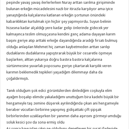
peşinde yavaş yavaş ilerlerlerken Nuray arttan sarılma girişiminde
bulunan erkeğin mücadelesini nazlı bir itirazla karşılıyor ama iyice
yanaştığında kalçalarına katlanan erkeğin şortunun önündeki
kabarıklıktan kurtulmak için hiçbir şey yapmıyordu. Suyun belinin
hizasına kadar alçaldığı yere kadar gelip önlerinde gidecek yer
kalmayınca teslim olmuşçasına kendini genç adama dayayan karım
başını geriye atıp arttaki erkeğe dayandığında aradığı fırsatı bulmuş
olduğu anlaşılan Mehmet hiç zaman kaybetmeden arttan sarılıp
dudaklarını dudaklarına yapıştırarak büyük bir cesaretle öpmeye
başlarken, alttan yukarıya doğru bastıra bastıra kalçalarına
sürtünmesine yuvarlak poposunu geriye çıkartarak karşılık veren
karımın beklemedik tepkileri yaşadığım dilemmayı daha da
çoğaldırmıştı.
Tanık olduğum şok edici görüntülerden dinlediğim coşkuyla elim
ayağım boşalıp elimde yakaladığımı unuttuğum bira kadehi büyük bir
hengameyle taş zemine düşerek ayrılındığında çıkan ani hengameyle
beraber vücutları birbirine yapışmış gidişattaki çift şipşak
birbirlerinden uzaklaşırken bir yanımın daha aşırısını görmeyi umduğu
soluk kesici şov da sona ermiş oldu
Az sonra havuzdan çıkıp ne olduğunu denetleyen bir surat ifadesiyle