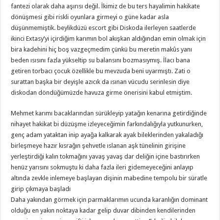
fantezi olarak daha aşırısı değil. İkimiz de bu ters hayalimin hakikate
dönüşmesi gibi riskli oyunlara girmeyi o güne kadar asla
düşünmemiştik. beylikdüzü escort gibi Diskoda ilerleyen saatlerde
ikinci Extasy’yi içirdiğim karımın bol akışkan aldığından emin olmak için
bira kadehini hiç boş vazgeçmedim çünkü bu meretin makûs yanı
beden ısısını fazla yükseltip su balansını bozmasıymış. İlacı bana
getiren torbacı çocuk özellikle bu mevzuda beni uyarmıştı. Zati o
surattan başka bir deyişle azıcık da ısınan vücudu serinlesin diye
diskodan döndüğümüzde havuza girme önerisini kabul etmiştim.
Mehmet karımı bacaklarından sürükleyip yatağın kenarına getirdiğinde
nihayet hakikat bi düzüşme izleyeceğimin farkındalığıyla yutkunurken,
genç adam yataktan inip ayağa kalkarak ayak bileklerinden yakaladığı
birleşmeye hazır kısrağın şehvetle ıslanan aşk tünelinin girişine
yerleştirdiği kalın tokmağını yavaş yavaş dar deliğin içine bastırırken
henüz yarısını sokmuştu ki daha fazla ileri gidemeyeceğini anlayıp
altında zevkle inlemeye başlayan dişinin mabedine tempolu bir süratle
girip çıkmaya başladı
Daha yakından görmek için parmaklarımın ucunda karanlığın dominant
olduğu en yakın noktaya kadar gelip duvar dibinden kendilerinden