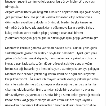
büyüyen güvenli samimiyetle beraber bu görevi Mehmet’le paylaşır
olmuştuk.
Akşam olmak üzereydi. İçtiğimiz alkollerle hepimiz oldukça çakır sevinç
gidişattayken havuzbaşındaki kalabalık bardan çıkıp odalarımıza
dönmeden evvel bungalovların önündeki bizden başka kimsenin
olmadığı öbür havuzda azıcık daha eğlenmeye karar verdik. Birkaç
kulaç attıktan sonra sudan çıkıp şezlonga uzanarak biramı
yudumlarken yoğun geçen günün bitkinliğiyle içim geçip yatakalmışım.
Mehmet’le karımın şamata yaptıkları havuza bir suskunluk çöktüğünü
farkettiğimde gözlerimi aralayıp şöyle bir bakındım. Uyuduğum yere
göre görüşümün azıcık dışında, havuzun kenarına yakın bir noktada
Nuray azıcık fazlaya kaçtığını düşündürecek şekilde genç erkeğin
beline sardığı bacaklarıyla kendini suyun üstünde yakalamaya çalışıyor,
Mehmet ise belinden yakaladığı karımı kendine doğru sürükleyerek
karşılık veriyordu. İki gündür himayem altında dostça yakınlaşan çiftin
daha ileri gitmelerine göz yumuyor olabileceğime dair bazı anlamlar
çıkarmış olabilecekleri fikri usumdan şöyle bir geçerken ne olur ne
olmaz diyerek uyuyormuş pozunda, bir gözümü onları göreöğrenecek
kadar aralık vazgeçip izlemeye devam ettim. Bir ara suya kaymak
üzereyken önerisizce kalçalarından tutup bacaklarını tekerrür beline