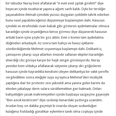
bir tabudur Nuray beni afallatarak ”A evet evet çıplak girelim!” diye
heyecan içinde tezahürat yapınca ağzım sarih kaldı. Öyle bir tersliğin
yaşanabilme ihtimali içimdeki yüzsüz duyguları şiddetle tahrik ederken
bunu nasıl yapabileceğimizi düşünmeye başlamıştım dahi. Havuzun
içindeki ve etrafındaki civarı kabak gibi gösteren aydınlatmalar olmasa
karanlığın içinde üryanlığımızı kimse görmez diye düşünerek havuzun
arttaki barın içine şöyle bir göz attım. Evet o kısmın tam aydınlatma
düğmeleri arkadaydı. Az sonra tam bahçe ve havuz ışıklarını
söndürdüğümde Mehmet soyunmaya başlamıştı dahi. Delikanlı iç
çamaşırını çıkarıp suya atlarken önünde sallanan ekipleri karanlığın
elverdiği cılız görüşe karşın bir hayli zengin görünüyordu. Nuray
yeniden beni oldukça afallatarak sütyenini çıkarıp diri göğüslerini
havuzun içinde hayranlıkla kendisini izleyen delikanlıya bir vakit şerefle
sergiledikten sonra eteğiyle suya sıçrayınca Mehmet’deri mızıkçılık
yaptığına dair bir protesto sesi yükseldi ama yanına gelen karımı da
elinden yakalayıp derin sulara sürüklemekten geri kalmadı. Onları
bahşettiğim yasak mahremiyetleri içinde başbaşa vazgeçme gayesiyle
”Ben azıcık kestiricem” diye seslenip kenardaki şezlonga uzandım.
Aradan beş-on dakika geçmişti ki civarda oluşan suskunluğun
kulağıma fısıldadığı günahkar eylemlere tanık olma coşkuyu içinde