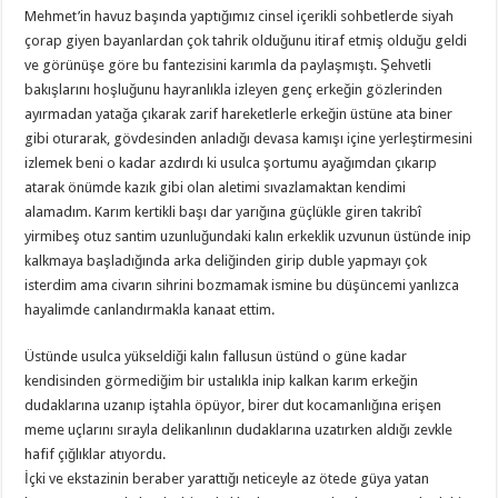
Mehmet’in havuz başında yaptığımız cinsel içerikli sohbetlerde siyah
çorap giyen bayanlardan çok tahrik olduğunu itiraf etmiş olduğu geldi
ve görünüşe göre bu fantezisini karımla da paylaşmıştı. Şehvetli
bakışlarını hoşluğunu hayranlıkla izleyen genç erkeğin gözlerinden
ayırmadan yatağa çıkarak zarif hareketlerle erkeğin üstüne ata biner
gibi oturarak, gövdesinden anladığı devasa kamışı içine yerleştirmesini
izlemek beni o kadar azdırdı ki usulca şortumu ayağımdan çıkarıp
atarak önümde kazık gibi olan aletimi sıvazlamaktan kendimi
alamadım. Karım kertikli başı dar yarığına güçlükle giren takribî
yirmibeş otuz santim uzunluğundaki kalın erkeklik uzvunun üstünde inip
kalkmaya başladığında arka deliğinden girip duble yapmayı çok
isterdim ama civarın sihrini bozmamak ismine bu düşüncemi yanlızca
hayalimde canlandırmakla kanaat ettim.
Üstünde usulca yükseldiği kalın fallusun üstünd o güne kadar
kendisinden görmediğim bir ustalıkla inip kalkan karım erkeğin
dudaklarına uzanıp iştahla öpüyor, birer dut kocamanlığına erişen
meme uçlarını sırayla delikanlının dudaklarına uzatırken aldığı zevkle
hafif çığlıklar atıyordu.
İçki ve ekstazinin beraber yarattığı neticeyle az ötede güya yatan