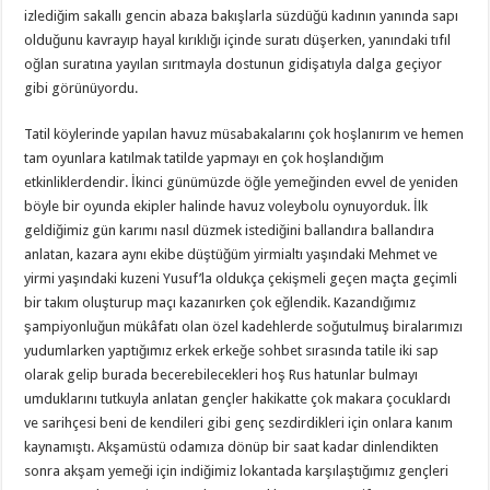
izlediğim sakallı gencin abaza bakışlarla süzdüğü kadının yanında sapı
olduğunu kavrayıp hayal kırıklığı içinde suratı düşerken, yanındaki tıfıl
oğlan suratına yayılan sırıtmayla dostunun gidişatıyla dalga geçiyor
gibi görünüyordu.
Tatil köylerinde yapılan havuz müsabakalarını çok hoşlanırım ve hemen
tam oyunlara katılmak tatilde yapmayı en çok hoşlandığım
etkinliklerdendir. İkinci günümüzde öğle yemeğinden evvel de yeniden
böyle bir oyunda ekipler halinde havuz voleybolu oynuyorduk. İlk
geldiğimiz gün karımı nasıl düzmek istediğini ballandıra ballandıra
anlatan, kazara aynı ekibe düştüğüm yirmialtı yaşındaki Mehmet ve
yirmi yaşındaki kuzeni Yusuf’la oldukça çekişmeli geçen maçta geçimli
bir takım oluşturup maçı kazanırken çok eğlendik. Kazandığımız
şampiyonluğun mükâfatı olan özel kadehlerde soğutulmuş biralarımızı
yudumlarken yaptığımız erkek erkeğe sohbet sırasında tatile iki sap
olarak gelip burada becerebilecekleri hoş Rus hatunlar bulmayı
umduklarını tutkuyla anlatan gençler hakikatte çok makara çocuklardı
ve sarihçesi beni de kendileri gibi genç sezdirdikleri için onlara kanım
kaynamıştı. Akşamüstü odamıza dönüp bir saat kadar dinlendikten
sonra akşam yemeği için indiğimiz lokantada karşılaştığımız gençleri