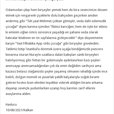
Odamızdan çıkıp hem birşeyler yemek hem de bira sevincimize devam
etmek için rengarenk çiçeklerle dolu bahçeden geçerken aniden
andırmış gibi ”Tüh yaa! Mehmet çoktan gitmiştir, veda dahi edemedik
çocuğa!” diyen karıma içimden ”Ettiniz karıcığım, hem de öyle bir ettiniz
ki eminim oğlan ömrü süresince yaşadığı en şahane veda olarak
hatıralar kitabının en ön sayfalarına gizleyecektir” diye düşünmeme
karşın ”Yaa! Filhakika Ayıp oldu çocuğa” gibi birşeyler geveledim.
Tatilimiz bitip İstanbul’a dönmek üzere uçağa bindiğimizde pencere
kenarına oturan Nuray’ın uzaklara dalan bakışları sanki birşeyleri
hatırlıyormuş gibi fettan bir gülümseyle aydınlanırken bazı şeyleri
anımsayıp anımsamadığından çok da emin değildim sarihçesi ama
kazasız belasız olağanüstü şeyler yaşamış olmanın rahatlığı içinde ince
belirli, dolgun memeli ve yuvarlak şekilli kalçalarıyla soğuk biramı
getiren hostes kızın elinden teşekkür ederek aldığım biramı arkama
dayanıp sevinçle yudumlarken uzanıp hoş karımın zarif ellerini
avuçlarıma aldım.
Havlucu
10/08/2021/Kalkan