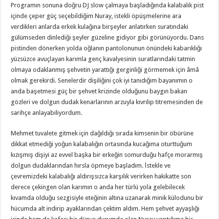
Programın sonuna doğru DJ slow çalmaya başladığında kalabalık pist
içinde çeper güç seçebildiğim Nuray, istekli öpüşmelerine ara
verdikleri anlarda erkek kulağına birşeyler anlatırken suratındaki
gülümseden dinlediği şeyler güzeline gidiyor gibi görünüyordu. Dans
pistinden dönerken yolda oğlanın pantolonunun önündeki kabarıklığı
yüzsüzce avuçlayan karımla genç kavalyesinin suratlarındaki tatmin
olmaya odaklanmış şehvetin yarattığı gerginliği görmemek için âmâ
olmak gerekirdi. Senelerdir dişiliğini çok iyi tanıdığım bayanımın o
anda başetmesi güç bir şehvet krizinde olduğunu baygın bakan
gözleri ve dolgun dudak kenarlarının arzuyla kıvrılıp titremesinden de
sarihçe anlayabiliyordum.
Mehmet tuvalete gitmek için dağıldığı sırada kimsenin bir öbürüne
dikkat etmediği yoğun kalabalığın ortasında kucağıma oturttuğum
kızışmış dişiyi az evvel başka bir erkeğin somurduğu hafçe morarmış
dolgun dudaklarından hırsla öpmeye başladım. İstekle ve
çevremizdeki kalabalığı aldırışsızca karşılık verirken hakikatte son
derece çekingen olan karımın o anda her türlü yola gelebilecek
kıvamda olduğu sezgisiyle eteğinin altına uzanarak minik külodunu bir
hücumda alt indirip ayaklarından çektim aldım. Hem şehvet ayyaşlığı