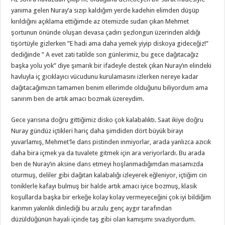
yanıma gelen Nuray’a sızıp kaldığım yerde kadehin elimden düşüp
kırıldığını açıklama ettiğimde az ötemizde sudan çıkan Mehmet
şortunun önünde oluşan devasa çadırı şezlongun üzerinden aldığı
tişörtüyle gizlerken ”E hadi ama daha yemek yiyip diskoya gideceğiz!”
dediğinde ” A evet zati tatilde son günlerimiz, bu gece dağıtacağız
başka yolu yok” diye şımarık bir ifadeyle destek çıkan Nuray’ın elindeki
havluyla iç gıcıklayıcı vücudunu kurulamasını izlerken nereye kadar
dağıtacağımızın tamamen benim ellerimde olduğunu biliyordum ama
sanırım ben de artık amacı bozmak üzereydim.
Gece yarısına doğru gittiğimiz disko çok kalabalıktı. Saat ikiye doğru
Nuray gündüz içtikleri hariç daha şimdiden dört büyük birayı
yuvarlamış, Mehmet’le dans pistinden inmiyorlar, arada yanlızca azıcık
daha bira içmek ya da tuvalete gitmek için ara veriyorlardı. Bu arada
ben de Nuray’ın aksine dans etmeyi hoşlanmadığımdan masamızda
oturmuş, deliler gibi dağıtan kalabalığı izleyerek eğleniyor, içtiğim cin
toniklerle kafayı bulmuş bir halde artık amacı iyice bozmuş, klasik
koşullarda başka bir erkeğe kolay kolay vermeyeceğini çok iyi bildiğim
karımın yakınlık dinlediği bu arzulu genç aygır tarafından
düzüldüğünün hayali içinde taş gibi olan kamışımı sıvazlıyordum.