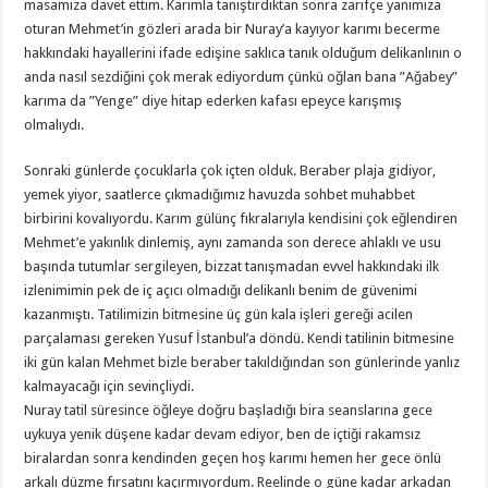
masamıza davet ettim. Karımla tanıştırdıktan sonra zarifçe yanımıza
oturan Mehmet’in gözleri arada bir Nuray’a kayıyor karımı becerme
hakkındaki hayallerini ifade edişine saklıca tanık olduğum delikanlının o
anda nasıl sezdiğini çok merak ediyordum çünkü oğlan bana ”Ağabey”
karıma da ”Yenge” diye hitap ederken kafası epeyce karışmış
olmalıydı.
Sonraki günlerde çocuklarla çok içten olduk. Beraber plaja gidiyor,
yemek yiyor, saatlerce çıkmadığımız havuzda sohbet muhabbet
birbirini kovalıyordu. Karım gülünç fıkralarıyla kendisini çok eğlendiren
Mehmet’e yakınlık dinlemiş, aynı zamanda son derece ahlaklı ve usu
başında tutumlar sergileyen, bizzat tanışmadan evvel hakkındaki ilk
izlenimimin pek de iç açıcı olmadığı delikanlı benim de güvenimi
kazanmıştı. Tatilimizin bitmesine üç gün kala işleri gereği acilen
parçalaması gereken Yusuf İstanbul’a döndü. Kendi tatilinin bitmesine
iki gün kalan Mehmet bizle beraber takıldığından son günlerinde yanlız
kalmayacağı için sevinçliydi.
Nuray tatil süresince öğleye doğru başladığı bira seanslarına gece
uykuya yenik düşene kadar devam ediyor, ben de içtiği rakamsız
biralardan sonra kendinden geçen hoş karımı hemen her gece önlü
arkalı düzme fırsatını kaçırmıyordum. Reelinde o güne kadar arkadan