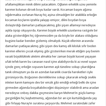
afallamışlıktan minik dilimi yutacaktım. Oğlanın erkeklik uzvu yeminle
karımın kolunun dirsek boyu kadar vardı. Kocaman başını ağzına
sığdırmakta zorlanan Nuray hiç aşina olmadığım bir ataklıkla erkeğin
kocaman koçlarını iştahla yalayıp emiyor, dilini boydan boya
dolaştırdığı damarları patlayacakmış gibi şişen allameyi neredeyse
aşkla öpüp okşuyordu. Karımın büyük erkeklik uzuvlarına rastgele bir
alaka gösterdiğini hiç öğrenmezdim ya da böyle bir alakası olduğunu
bugüne kadar benden gizlemiş olmalıydı. Küçük ellerinin arasında
damarları patlayacakmış gibi şişen dev kamış elli kiloluk sıfır beden
karımın ellerini çocuk eliymiş gibi gösterirken merak ettiğim şey benim
vasati büyüklükteki aletimi almakta her zaman büyük kasvet yaşayan
ufak tefek karım bu canavarı nasıl içine alabiliyordu ki az evvel suyun
içinde genç erkeğin sopasını karımın aşk tüneline sokup çıkardığına
tanık olmuştum ya da en azından karanlık civarda hareketleri öyle
görünüyordu. Boğazının derinliklerine sokup çıkararak erkeği zevkle
inleten karım kamışını dev bir emzik gibi emdiği erkeği belki de içine
girmeden ağzında boşaltabileceğini düşünüyor olabilirdi ama aradan
neredeyse onbeş dakika geçmesine karşın Mehmet’in güçlü kamışı
gerginliğini hiç kaybetmemiş, ağzından bir an için kurtulduğunda yay
gibi fırlayıp Nuray’ın suratına çarpıyordu. Mehmet suratındaki zafer