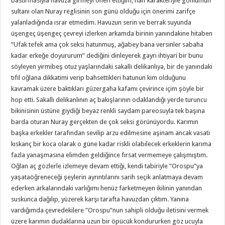
bastırmasıyla havuza girmeyi öneri ettiğim, naif karakteriyle gönlümün
sultanı olan Nuray reglisinin son günü olduğu için önerimi zarifçe
yalanladığında ısrar etmedim. Havuzun serin ve berrak suyunda
üşengeç üşengeç çevreyi izlerken arkamda birinin yanındakine hitaben
”Ufak tefek ama çok seksi hatunmuş, ağabey bana versinler sabaha
kadar erkeğe doyururum” dediğini dinleyerek gayri ihtiyari bir bunu
söyleyen yirmibeş otuz yaşlarındaki sakallı delikanlıya, bir de yanındaki
tıfıl oğlana dikkatimi verip bahsettikleri hatunun kim olduğunu
kavramak üzere baktıkları güzergaha kafamı çevirince içim şöyle bir
hop etti. Sakallı delikanlının aç bakışlarının odaklandığı yerde turuncu
bikinisinin üstüne giydiği beyaz renkli saydam pareosuyla tek başına
barda oturan Nuray gerçekten de çok seksi görünüyordu. Karımın
başka erkekler tarafından sevilip arzu edilmesine aşinam ancak vasati
kıskanç bir koca olarak o güne kadar riskli olabilecek erkeklerin karıma
fazla yanaşmasına elimden geldiğince fırsat vermemeye çalışmıştım.
Oğlan aç gözlerle izlemeye devam ettiği, kendi tabiriyle ”Orospu”ya
yaşataöğreneceği şeylerin ayrıntılarını sarih seçik anlatmaya devam
ederken arkalarındaki varlığımı henüz farketmeyen ikilinin yanından
suskunca dağılıp, yüzerek karşı tarafta havuzdan çıktım. Yanına
vardığımda çevredekilere ”Orospu”nun sahipli olduğu iletisini vermek
üzere karımın dudaklarına uzun bir öpücük kondururken göz ucuyla