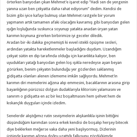
örterken banyodan çıkan Mehmet’e işaret edip ”Hadi sen de yengenin
yanına uzan ben çekyatta daha rahat ediyorum” dedim. Kendisi de
bizim gibi iyice kafayı bulmuş olan Mehmet rastgele bir yorum
yapmanın artık tamamen afaki olacağını kavramış gibi banyodan gelen
ışığın loşluğunda suskunca soyunup yatakta anadan üryan yatan
karımın koynuna girerken birbirimize iyi geceler diledik.
Aradan bir-iki dakika geçmemişti ki evvel istekli öpüşme sesleri,
ardından yatakta hareketlenmeler başladığını duydum. Uzandığım
çekyat süitin en dip tarafında olduğu için karanlıkta kalıyor, ben
uyudukları yatağı banyodan gelen loş ışıkla neredeyse ayan beyan
görürken, benim çekyatın bulunduğu yer gözlerden saklanmış
gidişatta olanları alenen izlememe imkân sağlıyordu. Mehmet’in
karımın diri memelerini ağzına alıp emmesini, bacaklarının arasına girip
bayanlığının pürüzsüz dolgun dudaklarıyla klitorisini yalamasını ve
sanırım o gidişatta en az bir kez boşaltmasını hem şehvet hem de
kıskançlık duyguları içinde izledim.
Senelerdir alıştığımız rutin sevişmelerin alışkanlıkla işinin bittiğini
düşündüğüm karımdan sonra erkek kendisi de boşalıp herşey bitecek
diye beklerken meğerse vaka daha yeni başlıyormuş. Dizlerinin
üstünde karımın ağzına doğru uzattığı fallusunu gördüğümde