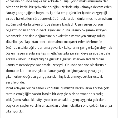
kocasının önünde başka bir erkekle düzüşüyor olmak umurunda dahi
olmadan istekli bir şehvetle erkeğin üzerinde inip kalmaya devam eden
Nuray genç aşığının boynunu iştahla emip çürükler içinde vazgeçtiği
sırada hareketleri süratlenerek öbür odalardan dinlenmesinden evham
ettiğim çığlıklarla tekerrür boşalmaya başladı. Uzun süren bu son
orgazmından sonra duyarlılaşan vücuduna uzanıp okşamak isteyen
Mehmet’in derisine değmesine bir vakit izin vermeyen Nuray soluğu
düzelip uysallaştıktan sonra domalmasını işaret eden Mehmet’in
önünde istekle eğilip dar ama yuvarlak kalçalarını genç erkeğin doymak
öğrenmeyen arzularına teslim etti. Yay gibi gerilen devasa ebatlardaki
erkeklik uzvunun bayanlığına güçlükle girişini izlerken sıvazladığım
kamışım neredeyse patlamak üzereydi. Önünde şahane bir duruşla
domalan karımın arzuyla aralanan yarığının içine yavaş yavaş girip
çıkan erkek doğrusu genç yaşından hiç beklenmeyecek bir ustalık
sergiliyordu.
İtiraf edeyim bunca senelik konutluluğumuzda karımı arka arkaya çok
tatmin etmişliğim vardır başka bir deyişle o departmanda sıradışı
olduğumu rahatlıkla söyleyebilirim ancak bu genç aygırda çok daha
başka birşeyler vardı ki en azından aletinin ebatları onu çok ön tasarıya
çıkarıyordu.