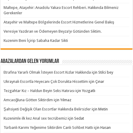
Maltepe, Ataşehir: Anadolu Yakası Escort Rehberi. Hakkında Bilmeniz
Gerekenler
Ataşehir ve Maltepe Bölgelerinde Escort Hizmetlerine Genel Bakış
Veresiye Yazdıran ve Ödemeyen Beyza’yı Götünden Siktim.
Kuzenim Beni İçirip Sabaha Kadar Sikti
Abazalardan Gelen Yorumlar
Etrafına Yararlı Olmak İsteyen Escort Kızlar Hakkında
için
Stilci bey
Ukraynalı Escortla Heyecanı Çok Dorukta Hissettim
için
Çınar
Tezgahtar Kız – Haldun Beyin Seks Hatırası
için
Yozgatlı
Amcaoğluna Götten Siktirdim
için
Yılmaz
Şahsiyeti Değişik Olan Escortlar Hakkında Belirsizler
için
Metin
Kuzenimle ilk kez Anal sex tecrübemiz
için
Sedat
Türbanlı Karımı Yeğenime Siktirdim Canlı Sohbet Hattı
için
Hasan