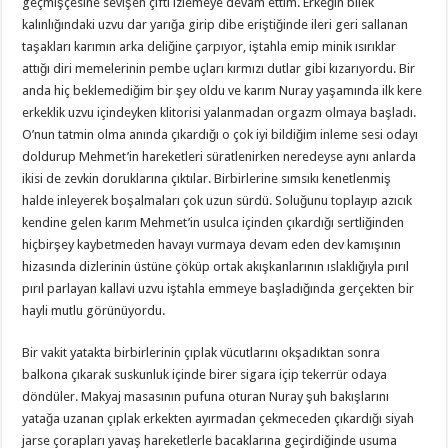
geçmişçesine sevişen çifti izlemeye devam ettim. Erkeğin bilek
kalınlığındaki uzvu dar yarığa girip dibe eriştiğinde ileri geri sallanan
taşakları karımın arka deliğine çarpıyor, iştahla emip minik ısırıklar
attığı diri memelerinin pembe uçları kırmızı dutlar gibi kızarıyordu. Bir
anda hiç beklemediğim bir şey oldu ve karım Nuray yaşamında ilk kere
erkeklik uzvu içindeyken klitorisi yalanmadan orgazm olmaya başladı.
O’nun tatmin olma anında çıkardığı o çok iyi bildiğim inleme sesi odayı
doldurup Mehmet’in hareketleri süratlenirken neredeyse aynı anlarda
ikisi de zevkin doruklarına çıktılar. Birbirlerine sımsıkı kenetlenmiş
halde inleyerek boşalmaları çok uzun sürdü. Soluğunu toplayıp azıcık
kendine gelen karım Mehmet’in usulca içinden çıkardığı sertliğinden
hiçbirşey kaybetmeden havayı vurmaya devam eden dev kamışının
hizasında dizlerinin üstüne çöküp ortak akışkanlarının ıslaklığıyla pırıl
pırıl parlayan kallavi uzvu iştahla emmeye başladığında gerçekten bir
hayli mutlu görünüyordu.
Bir vakit yatakta birbirlerinin çıplak vücutlarını okşadıktan sonra
balkona çıkarak suskunluk içinde birer sigara içip tekerrür odaya
döndüler. Makyaj masasının pufuna oturan Nuray şuh bakışlarını
yatağa uzanan çıplak erkekten ayırmadan çekmeceden çıkardığı siyah
jarse çorapları yavaş hareketlerle bacaklarına geçirdiğinde usuma