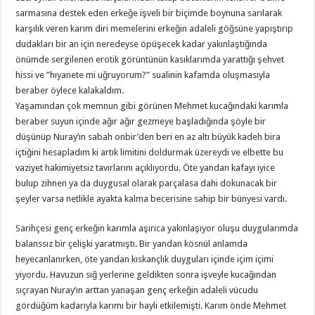
sarmasına destek eden erkeğe işveli bir biçimde boynuna sarılarak
karşılık veren karım diri memelerini erkeğin adaleli göğsüne yapıştırıp
dudakları bir an için neredeyse öpüşecek kadar yakınlaştığında
önümde sergilenen erotik görüntünün kasıklarımda yarattığı şehvet
hissi ve ”hıyanete mi uğruyorum?” sualinin kafamda oluşmasıyla
beraber öylece kalakaldım.
Yaşamından çok memnun gibi görünen Mehmet kucağındaki karımla
beraber suyun içinde ağır ağır gezmeye başladığında şöyle bir
düşünüp Nuray’ın sabah onbir’den beri en az altı büyük kadeh bira
içtiğini hesapladım ki artık limitini doldurmak üzereydi ve elbette bu
vaziyet hakimiyetsiz tavırlarını açıklıyordu. Öte yandan kafayı iyice
bulup zihnen ya da duygusal olarak parçalasa dahi dokunacak bir
şeyler varsa netlikle ayakta kalma becerisine sahip bir bünyesi vardı.
Sarihçesi genç erkeğin karımla aşırıca yakınlaşıyor oluşu duygularımda
balanssız bir çelişki yaratmıştı. Bir yandan kösnül anlamda
heyecanlanırken, öte yandan kıskançlık duyguları içinde içim içimi
yiyordu. Havuzun sığ yerlerine geldikten sonra işveyle kucağından
sıçrayan Nuray’ın arttan yanaşan genç erkeğin adaleli vücudu
gördüğüm kadarıyla karımı bir hayli etkilemişti. Karım önde Mehmet