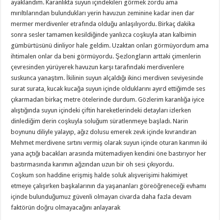
ayaklandım. Karanlıkta suyun içindekileri görmek zordu ama
mırıltılarından bulundukları yerin havuzun zeminine kadar inen dar
mermer merdivenler etrafında olduğu anlaşılıyordu. Birkaç dakika
sonra sesler tamamen kesildiğinde yanlızca coşkuyla atan kalbimin
gümbürtüsünü dinliyor hale geldim. Uzaktan onları görmüyordum ama
ihtimalen onlar da beni görmüyordu. Şezlongların arttaki çimenlerin
çevresinden yürüyerek havuzun karşı tarafındaki merdivenlere
suskunca yanaştım. İkilinin suyun alçaldığı ikinci merdiven seviyesinde
surat surata, kucak kucağa suyun içinde olduklarını ayırd ettiğimde ses
çıkarmadan birkaç metre ötelerinde durdum. Gözlerim karanlığa iyice
alıştığında suyun içindeki çiftin hareketlerindeki detayları izlerken
dinlediğim derin coşkuyla soluğum süratlenmeye başladı. Narin
boynunu diliyle yalayıp, ağız dolusu emerek zevk içinde kıvrandıran
Mehmet merdivene sırtını vermiş olarak suyun içinde oturan karımın iki
yana açtığı bacakları arasında mütemadiyen kendini öne bastırıyor her
bastırmasında karımın ağzından uzun bir oh sesi çıkıyordu.
Coşkum son haddine erişmiş halde soluk alışverişimi hakimiyet
etmeye çalışırken başkalarının da yaşananları göreöğreneceği evhamı
içinde bulunduğumuz güvenli olmayan civarda daha fazla devam
faktörün doğru olmayacağını anlayarak