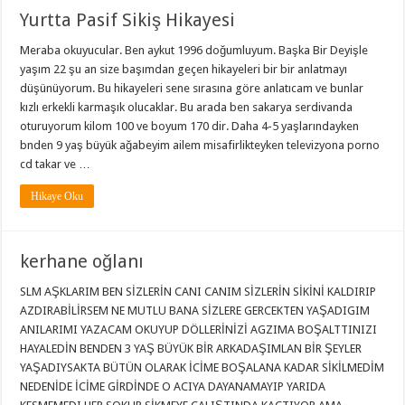
Yurtta Pasif Sikiş Hikayesi
Meraba okuyucular. Ben aykut 1996 doğumluyum. Başka Bir Deyişle
yaşım 22 şu an size başımdan geçen hikayeleri bir bir anlatmayı
düşünüyorum. Bu hikayeleri sene sırasına göre anlatıcam ve bunlar
kızlı erkekli karmaşık olucaklar. Bu arada ben sakarya serdivanda
oturuyorum kilom 100 ve boyum 170 dir. Daha 4-5 yaşlarındayken
bnden 9 yaş büyük ağabeyim ailem misafirlikteyken televizyona porno
cd takar ve …
Hikaye Oku
kerhane oğlanı
SLM AŞKLARIM BEN SİZLERİN CANI CANIM SİZLERİN SİKİNİ KALDIRIP
AZDIRABİLİRSEM NE MUTLU BANA SİZLERE GERCEKTEN YAŞADIGIM
ANILARIMI YAZACAM OKUYUP DÖLLERİNİZİ AGZIMA BOŞALTTINIZI
HAYALEDİN BENDEN 3 YAŞ BÜYÜK BİR ARKADAŞIMLAN BİR ŞEYLER
YAŞADIYSAKTA BÜTÜN OLARAK İCİME BOŞALANA KADAR SİKİLMEDİM
NEDENİDE İCİME GİRDİNDE O ACIYA DAYANAMAYIP YARIDA