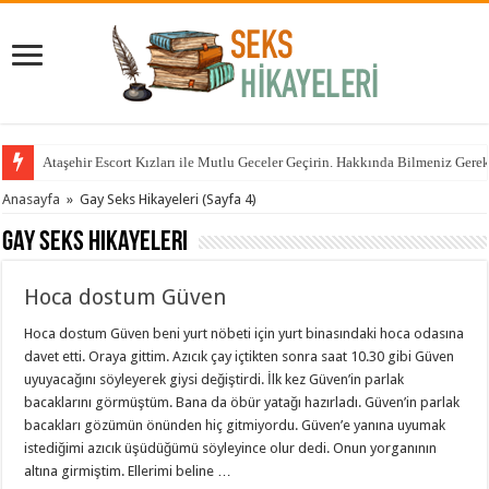
Ataşehir Escort Kızları ile Mutlu Geceler Geçirin. Hakkında Bilmeniz Gere
Anasayfa
»
Gay Seks Hikayeleri
(Sayfa 4)
Gay Seks Hikayeleri
Hoca dostum Güven
Hoca dostum Güven beni yurt nöbeti için yurt binasındaki hoca odasına
davet etti. Oraya gittim. Azıcık çay içtikten sonra saat 10.30 gibi Güven
uyuyacağını söyleyerek giysi değiştirdi. İlk kez Güven’in parlak
bacaklarını görmüştüm. Bana da öbür yatağı hazırladı. Güven’in parlak
bacakları gözümün önünden hiç gitmiyordu. Güven’e yanına uyumak
istediğimi azıcık üşüdüğümü söyleyince olur dedi. Onun yorganının
altına girmiştim. Ellerimi beline …