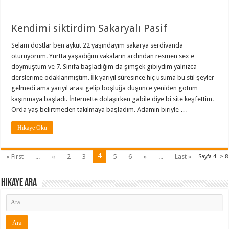
Kendimi siktirdim Sakaryalı Pasif
Selam dostlar ben aykut 22 yaşındayım sakarya serdivanda
oturuyorum. Yurtta yaşadığım vakaların ardından resmen sex e
doymuştum ve 7. Sınıfa başladığım da şimşek gibiydim yalnızca
derslerime odaklanmıştım. İlk yarıyıl süresince hiç usuma bu stil şeyler
gelmedi ama yarıyıl arası gelip boşluğa düşünce yeniden götüm
kaşınmaya başladı. İnternette dolaşırken gabile diye bi site keşfettim.
Orda yaş belirtmeden takılmaya başladım. Adamın biriyle …
Hikaye Oku
4
« First
...
«
2
3
5
6
»
...
Last »
Sayfa 4 -> 8
Hikaye ARA