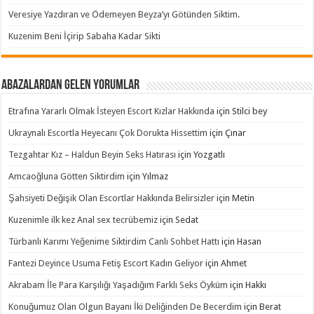
Veresiye Yazdıran ve Ödemeyen Beyza’yı Götünden Siktim.
Kuzenim Beni İçirip Sabaha Kadar Sikti
Abazalardan Gelen Yorumlar
Etrafına Yararlı Olmak İsteyen Escort Kızlar Hakkında
için
Stilci bey
Ukraynalı Escortla Heyecanı Çok Dorukta Hissettim
için
Çınar
Tezgahtar Kız – Haldun Beyin Seks Hatırası
için
Yozgatlı
Amcaoğluna Götten Siktirdim
için
Yılmaz
Şahsiyeti Değişik Olan Escortlar Hakkında Belirsizler
için
Metin
Kuzenimle ilk kez Anal sex tecrübemiz
için
Sedat
Türbanlı Karımı Yeğenime Siktirdim Canlı Sohbet Hattı
için
Hasan
Fantezi Deyince Usuma Fetiş Escort Kadın Geliyor
için
Ahmet
Akrabam İle Para Karşılığı Yaşadığım Farklı Seks Öyküm
için
Hakkı
Konuğumuz Olan Olgun Bayanı İki Deliğinden De Becerdim
için
Berat