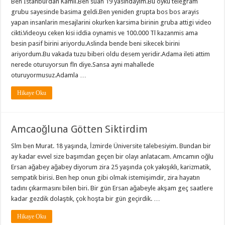
Ben Istanbul’dan Kamil.Ben suan 19 yasindayim.Bu öykü telegram
grubu sayesinde basima geldi.Ben yeniden grupta bos bos arayis
yapan insanlarin mesajlarini okurken karsima birinin gruba attigi video
cikti.Videoyu ceken kisi iddia oynamis ve 100.000 Tl kazanmis ama
besin pasif birini ariyordu.Aslinda bende beni sikecek birini
ariyordum.Bu vakada tuzu biberi oldu desem yeridir.Adama ileti attim
nerede oturuyorsun fln diye.Sansa ayni mahallede
oturuyormusuz.Adamla …
Hikaye Oku
Amcaoğluna Götten Siktirdim
Slm ben Murat. 18 yaşında, İzmirde Üniversite talebesiyim. Bundan bir
ay kadar evvel size başımdan geçen bir olayı anlatacam. Amcamın oğlu
Ersan ağabey ağabey diyorum zira 25 yaşında çok yakışıklı, karizmatik,
sempatik birisi. Ben hep onun gibi olmak istemişimdir, zira hayatın
tadını çıkarmasını bilen biri. Bir gün Ersan ağabeyle akşam geç saatlere
kadar gezdik dolaştık, çok hoşta bir gün geçirdik. …
Hikaye Oku