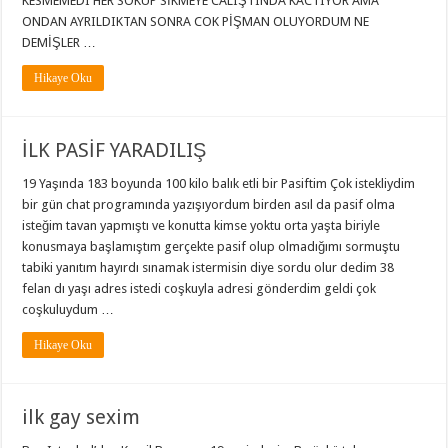
KESMEMEDI HER SOKUP SİKMEYE CALIŞTINDA KACTIYOR AMA
ONDAN AYRILDIKTAN SONRA COK PİŞMAN OLUYORDUM NE
DEMİŞLER …
Hikaye Oku
İLK PASİF YARADILIŞ
19 Yaşında 183 boyunda 100 kilo balık etli bir Pasiftim Çok istekliydim
bir gün chat programında yazışıyordum birden asıl da pasif olma
isteğim tavan yapmıştı ve konutta kimse yoktu orta yaşta biriyle
konusmaya başlamıştım gerçekte pasif olup olmadığımı sormuştu
tabiki yanıtım hayırdı sınamak istermisin diye sordu olur dedim 38
felan dı yaşı adres istedi coşkuyla adresi gönderdim geldi çok
coşkuluydum …
Hikaye Oku
ilk gay sexim