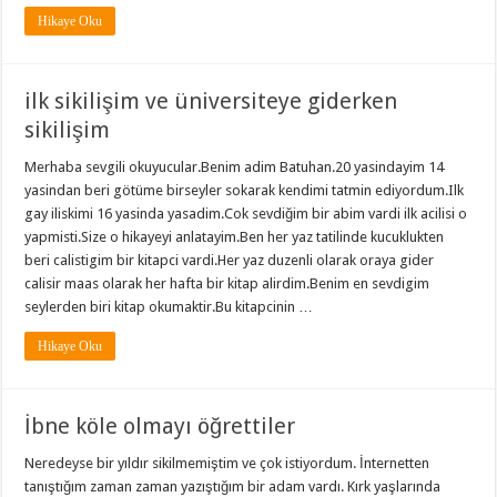
Hikaye Oku
ilk sikilişim ve üniversiteye giderken
sikilişim
Merhaba sevgili okuyucular.Benim adim Batuhan.20 yasindayim 14
yasindan beri götüme birseyler sokarak kendimi tatmin ediyordum.Ilk
gay iliskimi 16 yasinda yasadim.Cok sevdiğim bir abim vardi ilk acilisi o
yapmisti.Size o hikayeyi anlatayim.Ben her yaz tatilinde kucuklukten
beri calistigim bir kitapci vardi.Her yaz duzenli olarak oraya gider
calisir maas olarak her hafta bir kitap alirdim.Benim en sevdigim
seylerden biri kitap okumaktir.Bu kitapcinin …
Hikaye Oku
İbne köle olmayı öğrettiler
Neredeyse bir yıldır sikilmemiştim ve çok istiyordum. İnternetten
tanıştığım zaman zaman yazıştığım bir adam vardı. Kırk yaşlarında