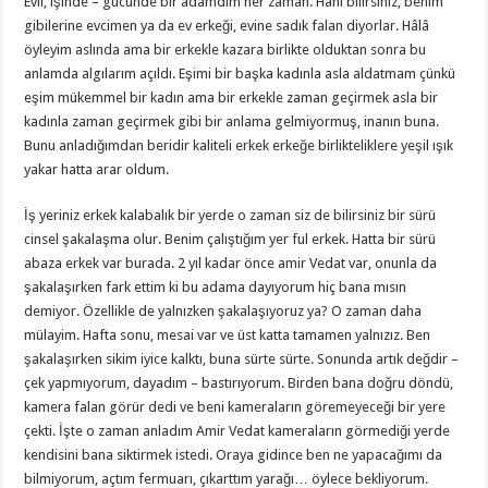
Evli, işinde – gücünde bir adamdım her zaman. Hani bilirsiniz, benim
gibilerine evcimen ya da ev erkeği, evine sadık falan diyorlar. Hâlâ
öyleyim aslında ama bir erkekle kazara birlikte olduktan sonra bu
anlamda algılarım açıldı. Eşimi bir başka kadınla asla aldatmam çünkü
eşim mükemmel bir kadın ama bir erkekle zaman geçirmek asla bir
kadınla zaman geçirmek gibi bir anlama gelmiyormuş, inanın buna.
Bunu anladığımdan beridir kaliteli erkek erkeğe birlikteliklere yeşil ışık
yakar hatta arar oldum.
İş yeriniz erkek kalabalık bir yerde o zaman siz de bilirsiniz bir sürü
cinsel şakalaşma olur. Benim çalıştığım yer ful erkek. Hatta bir sürü
abaza erkek var burada. 2 yıl kadar önce amir Vedat var, onunla da
şakalaşırken fark ettim ki bu adama dayıyorum hiç bana mısın
demiyor. Özellikle de yalnızken şakalaşıyoruz ya? O zaman daha
mülayim. Hafta sonu, mesai var ve üst katta tamamen yalnızız. Ben
şakalaşırken sikim iyice kalktı, buna sürte sürte. Sonunda artık değdir –
çek yapmıyorum, dayadım – bastırıyorum. Birden bana doğru döndü,
kamera falan görür dedi ve beni kameraların göremeyeceği bir yere
çekti. İşte o zaman anladım Amir Vedat kameraların görmediği yerde
kendisini bana siktirmek istedi. Oraya gidince ben ne yapacağımı da
bilmiyorum, açtım fermuarı, çıkarttım yarağı… öylece bekliyorum.