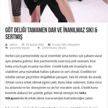
Göt Deliği Tamamen Dar Ve İnanılmaz Sıkı &
Sertmiş
admin
20 Şubat 2024
Ensest Seks Hikayeleri
Göt
yorumlar kapalı
2,054 Abaza Okudu
Deliği
Tamamen
Herkes için partnerindeki vücut önemlidir ama herkes için şahane vücut
Dar
Ve
aynı anlama gelmez. Ben partnerimde uzun boy pek sevmem, kısa
İnanılmaz
hatta orta boylu insanlar tercihim. Üstelik balık etli insanlarla da
Sıkı
&
olabilirim ama muhakkak hatları şahane ve sert olmalı. Özellikle bir
Sertmiş
için
erkekle zaman geçirirken doğallıktan yanayım. Yani kıl olmalı. Bu arada
30’dan sonra erkek sikmek ilgimi çekti. Bunu inkar edemem. Daha önce
bu anlamda ne bir deneyimim ne de bir merakım vardı. Üstelik konu
benimle alakasız bir şekilde gelişti. Merak etmeyin bu
Seks
Hikayesi
nde ilk erkek sikme maceramdan bahsedeceğim zaten.