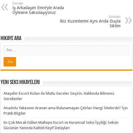
Önceki
İş Arkadaşım Emre’yle Arada
Öylesine Saksolaşıyoruz
Sonraki
İkiz Kuzenlerimi Aynı Anda Duşta
Siktim
Hikaye ARA
Yeni Seks Hikayeleri
Ataşehir Escort Kızları ile Mutlu Geceler Geçirin. Hakkında Bilmeniz
Gerekenler
Anadolu Yakasının Aranan ama Bulunamayan Çıtırları Hangi Sitelerde? İçin
Pratik Bilgiler
En Çok Merak Edilen Maltepe Escort ve Kurumsal Seksi İşçiliği: Seksin
Gücünün Yanında Kaliteli Keyif Detayları