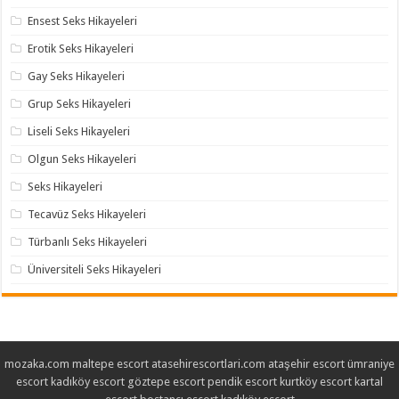
Ensest Seks Hikayeleri
Erotik Seks Hikayeleri
Gay Seks Hikayeleri
Grup Seks Hikayeleri
Liseli Seks Hikayeleri
Olgun Seks Hikayeleri
Seks Hikayeleri
Tecavüz Seks Hikayeleri
Türbanlı Seks Hikayeleri
Üniversiteli Seks Hikayeleri
mozaka.com
maltepe escort
atasehirescortlari.com
ataşehir escort
ümraniye
escort
kadıköy escort
göztepe escort
pendik escort
kurtköy escort
kartal