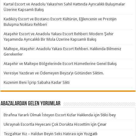
Kartal Escort ve Anadolu Yakası’nın Sahil Hattında Ayrıcalıklı Buluşmalar
Üzerine Kapsamlı Bakış
Kadıköy Escort ve Bostancı Escort: Kültürün, Eğlencenin ve Prestijin
Buluşma Noktası Rehberi
Ataşehir Escort ve Anadolu Yakası Escort Rehberi: Modern Şehir
Yaşamında Ayrıcalıklı Bir Mola Üzerine Kapsamlı Bakış
Maltepe, Ataşehir: Anadolu Yakası Escort Rehberi. Hakkında Bilmeniz
Gerekenler
Ataşehir ve Maltepe Bölgelerinde Escort Hizmetlerine Genel Bakış
Veresiye Yazdıran ve Ödemeyen Beyza’yı Götünden Siktim.
Kuzenim Beni İçirip Sabaha Kadar Sikti
Abazalardan Gelen Yorumlar
Etrafına Yararlı Olmak İsteyen Escort Kızlar Hakkında
için
Stilci bey
Ukraynalı Escortla Heyecanı Çok Dorukta Hissettim
için
Çınar
Tezgahtar Kız – Haldun Beyin Seks Hatırası
için
Yozgatlı