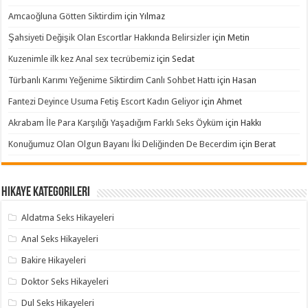
Amcaoğluna Götten Siktirdim
için
Yılmaz
Şahsiyeti Değişik Olan Escortlar Hakkında Belirsizler
için
Metin
Kuzenimle ilk kez Anal sex tecrübemiz
için
Sedat
Türbanlı Karımı Yeğenime Siktirdim Canlı Sohbet Hattı
için
Hasan
Fantezi Deyince Usuma Fetiş Escort Kadın Geliyor
için
Ahmet
Akrabam İle Para Karşılığı Yaşadığım Farklı Seks Öyküm
için
Hakkı
Konuğumuz Olan Olgun Bayanı İki Deliğinden De Becerdim
için
Berat
Hikaye Kategorileri
Aldatma Seks Hikayeleri
Anal Seks Hikayeleri
Bakire Hikayeleri
Doktor Seks Hikayeleri
Dul Seks Hikayeleri