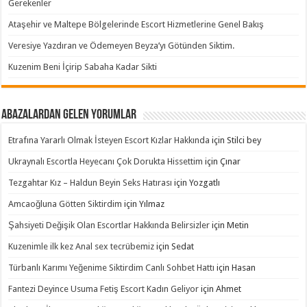
Gerekenler
Ataşehir ve Maltepe Bölgelerinde Escort Hizmetlerine Genel Bakış
Veresiye Yazdıran ve Ödemeyen Beyza’yı Götünden Siktim.
Kuzenim Beni İçirip Sabaha Kadar Sikti
Abazalardan Gelen Yorumlar
Etrafına Yararlı Olmak İsteyen Escort Kızlar Hakkında
için
Stilci bey
Ukraynalı Escortla Heyecanı Çok Dorukta Hissettim
için
Çınar
Tezgahtar Kız – Haldun Beyin Seks Hatırası
için
Yozgatlı
Amcaoğluna Götten Siktirdim
için
Yılmaz
Şahsiyeti Değişik Olan Escortlar Hakkında Belirsizler
için
Metin
Kuzenimle ilk kez Anal sex tecrübemiz
için
Sedat
Türbanlı Karımı Yeğenime Siktirdim Canlı Sohbet Hattı
için
Hasan
Fantezi Deyince Usuma Fetiş Escort Kadın Geliyor
için
Ahmet