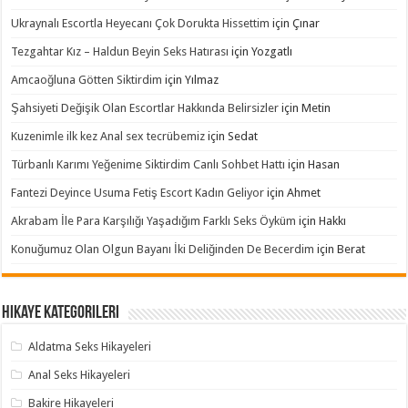
Ukraynalı Escortla Heyecanı Çok Dorukta Hissettim
için
Çınar
Tezgahtar Kız – Haldun Beyin Seks Hatırası
için
Yozgatlı
Amcaoğluna Götten Siktirdim
için
Yılmaz
Şahsiyeti Değişik Olan Escortlar Hakkında Belirsizler
için
Metin
Kuzenimle ilk kez Anal sex tecrübemiz
için
Sedat
Türbanlı Karımı Yeğenime Siktirdim Canlı Sohbet Hattı
için
Hasan
Fantezi Deyince Usuma Fetiş Escort Kadın Geliyor
için
Ahmet
Akrabam İle Para Karşılığı Yaşadığım Farklı Seks Öyküm
için
Hakkı
Konuğumuz Olan Olgun Bayanı İki Deliğinden De Becerdim
için
Berat
Hikaye Kategorileri
Aldatma Seks Hikayeleri
Anal Seks Hikayeleri
Bakire Hikayeleri