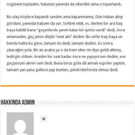
özgüveni topladım, hatunun yanında da sikerdim ama o toparlandı.
Bu olay böylece kapandı sandım ama kapanmamış. Dün Hakan abiyi
gördüm, yanında babam da var. Sohbet ettik, vs. derken bir ara baş
başa kaldık bana “geçenlerde yarım kalan bir işimiz vardı” dedi, önce
anlamadım, geç jeton düştü “evet abi” dedim. Bu sefer baş başa ve
bende hatta bu gece, tamam mı dedi, tamam dedim. Az sonra
çıkacağım yola. Bir an acaba ya o da beni siker mi diye geldi aklıma,
tedirgin oldum. Aradım bir saat kadar önce ne yapıyorsun dedim, eve
geçiyorum alırım seni dedi. Buna biraz göte dil atmalı espriler yaptım,
tamam yan yana gelince yap bunları, şimdi telefonda olmaz dedi.
Hakkında admin