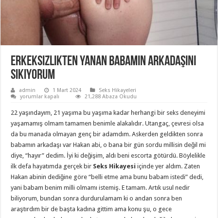
Erkeksizlikten Yanan Babamın Arkadaşını
Sikiyorum
admin
1 Mart 2024
Seks Hikayeleri
Erkeksizlikten
yorumlar kapalı
21,288 Abaza Okudu
Yanan
Babamın
22 yaşındayım, 21 yaşıma bu yaşıma kadar herhangi bir seks deneyimi
Arkadaşını
Sikiyorum
yaşamamış olmam tamamen benimle alakalıdır. Utangaç, çevresi olsa
için
da bu manada olmayan genç bir adamdım. Askerden geldikten sonra
babamın arkadaşı var Hakan abi, o bana bir gün sordu millisin değil mi
diye, “hayır” dedim. İyi ki değişim, aldı beni escorta götürdü. Böylelikle
ilk defa hayatımda gerçek bir
Seks Hikayesi
içinde yer aldım. Zaten
Hakan abinin dediğine göre “belli etme ama bunu babam istedi” dedi,
yani babam benim milli olmamı istemiş. E tamam. Artık usul nedir
biliyorum, bundan sonra durdurulamam ki o andan sonra ben
araştırdım bir de başta kadına gittim ama konu şu, o gece