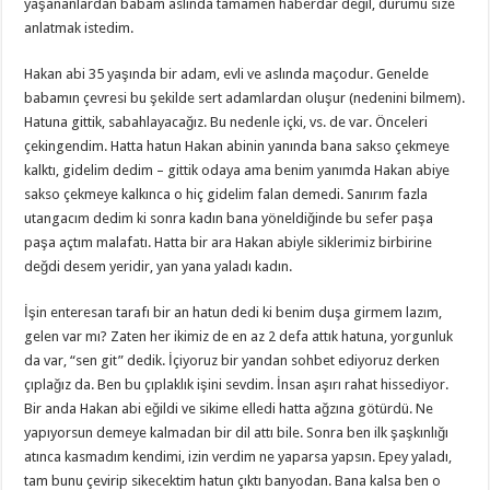
yaşananlardan babam aslında tamamen haberdar değil, durumu size
anlatmak istedim.
Hakan abi 35 yaşında bir adam, evli ve aslında maçodur. Genelde
babamın çevresi bu şekilde sert adamlardan oluşur (nedenini bilmem).
Hatuna gittik, sabahlayacağız. Bu nedenle içki, vs. de var. Önceleri
çekingendim. Hatta hatun Hakan abinin yanında bana sakso çekmeye
kalktı, gidelim dedim – gittik odaya ama benim yanımda Hakan abiye
sakso çekmeye kalkınca o hiç gidelim falan demedi. Sanırım fazla
utangacım dedim ki sonra kadın bana yöneldiğinde bu sefer paşa
paşa açtım malafatı. Hatta bir ara Hakan abiyle siklerimiz birbirine
değdi desem yeridir, yan yana yaladı kadın.
İşin enteresan tarafı bir an hatun dedi ki benim duşa girmem lazım,
gelen var mı? Zaten her ikimiz de en az 2 defa attık hatuna, yorgunluk
da var, “sen git” dedik. İçiyoruz bir yandan sohbet ediyoruz derken
çıplağız da. Ben bu çıplaklık işini sevdim. İnsan aşırı rahat hissediyor.
Bir anda Hakan abi eğildi ve sikime elledi hatta ağzına götürdü. Ne
yapıyorsun demeye kalmadan bir dil attı bile. Sonra ben ilk şaşkınlığı
atınca kasmadım kendimi, izin verdim ne yaparsa yapsın. Epey yaladı,
tam bunu çevirip sikecektim hatun çıktı banyodan. Bana kalsa ben o