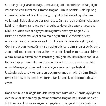
Oradan yola çıkarak bana yürümeye başladı. Bende bunun karşılığını
verdim ve çok güzelime gitmeye başladı. Onun penisini kaldırıp boş
inmesine neden oluyordum. Bir gün iş çıkışı herkes çıktığında beni
yollamadı. Bekle dedi ve beraber çıkacağımız sırada eteğimi yakalayıp
kaldırdı. Kalçamı görünce bayıldı ve kucaklayarak odasına götürdü.
Direk arkadan aletini dayayarak boynumu emmeye başladı. Bu
biçimde devam etti ve elini amıma doğru attı. Okşayarak devam
ettiğinde beni çok heyecanlandırdı. Elini amımın içini dolaştırıyordu.
Çok fena oldum ve eteğimi kaldırdı. Külotlu çorabımı indirdi ve ücretine
zam dedi. Ben neşelendim ve hemen aletini kendi elimle tutarak içime
aldım. İçime aldıktan sonra kendim gidip geldim. İlk sikişte boşaldı ve
ben ikinciyi yapmak istedim. O istemedi ve ben zorlayınca onu elde
ettim. Masaya yatırdım ve kucağına çıkarak amımı yerleştirdim.
Üstünde zıplayarak kendimden geçtim ve onuda haykırdırdım. Bütün
tersi gibi oluyordu ama ben durmadan kesintisiz bir biçimde devam
ettim.
Bana senin kadar azgın bir kızla karşılaşmadım dedi. Bende öyleyimdir
dedim ve ardından değişik tatlar aramaya başladım. Büroda herkese
frikik veriyordum ve en küçük bir şeyde sürtünüyordum. Kaç şahsı bu