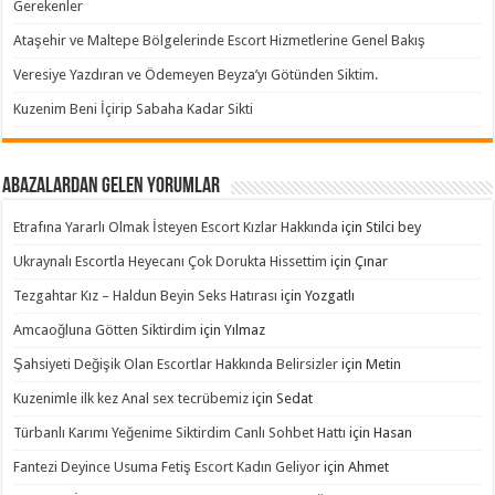
Gerekenler
Ataşehir ve Maltepe Bölgelerinde Escort Hizmetlerine Genel Bakış
Veresiye Yazdıran ve Ödemeyen Beyza’yı Götünden Siktim.
Kuzenim Beni İçirip Sabaha Kadar Sikti
Abazalardan Gelen Yorumlar
Etrafına Yararlı Olmak İsteyen Escort Kızlar Hakkında
için
Stilci bey
Ukraynalı Escortla Heyecanı Çok Dorukta Hissettim
için
Çınar
Tezgahtar Kız – Haldun Beyin Seks Hatırası
için
Yozgatlı
Amcaoğluna Götten Siktirdim
için
Yılmaz
Şahsiyeti Değişik Olan Escortlar Hakkında Belirsizler
için
Metin
Kuzenimle ilk kez Anal sex tecrübemiz
için
Sedat
Türbanlı Karımı Yeğenime Siktirdim Canlı Sohbet Hattı
için
Hasan
Fantezi Deyince Usuma Fetiş Escort Kadın Geliyor
için
Ahmet