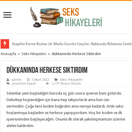
Ataşehir Escort Kızları ile Mutlu Geceler Geçirin. Hakkında Bilmeniz Gere
Anasayfa
»
Seks Hikayeleri
»
dükkanında Herkese Siktirdim
dükkanında Herkese Siktirdim
admin
5 Mart 2022
Seks Hikayeleri
dükkanında
yorumlar kapalı
1,273 Abaza Okudu
Herkese
Siktirdim
Selamlar yeni başladığım büroda üç gün sonra işveren beni götürdü.
için
Dekolteyi hoşlandığım için bana hep takıyorlardı ama ben izin
vermedim. Çoğu kere kızdım bağırdım ama nereye kadardı. Artık seksi
hoşlanmaya başladım ve herkese yapışıyordum. Hoş bir kızdım ve ilk
işverenimden başlayacağım. Onunla ilk olarak yakınlaşmamızın üzerine
aletini kaldırdım.