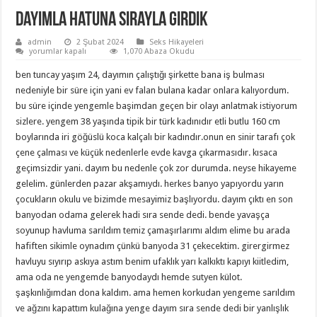
Dayımla hatuna sırayla girdik
admin
2 Şubat 2024
Seks Hikayeleri
Dayımla
yorumlar kapalı
1,070 Abaza Okudu
hatuna
sırayla
ben tuncay yaşım 24, dayımın çalıştığı şirkette bana iş bulması
girdik
için
nedeniyle bir süre için yani ev falan bulana kadar onlara kalıyordum.
bu süre içinde yengemle başimdan geçen bir olayı anlatmak istiyorum
sizlere. yengem 38 yaşında tipik bir türk kadınıdır etli butlu 160 cm
boylarında iri göğüslü koca kalçalı bir kadındır.onun en sinir tarafı çok
çene çalması ve küçük nedenlerle evde kavga çıkarmasıdır. kısaca
geçimsizdir yani. dayım bu nedenle çok zor durumda. neyse hikayeme
gelelim. günlerden pazar akşamıydı. herkes banyo yapıyordu yarın
çocukların okulu ve bizimde mesayimiz başlıyordu. dayım çıktı en son
banyodan odama gelerek hadi sıra sende dedi. bende yavaşça
soyunup havluma sarıldım temiz çamaşırlarımı aldım elime bu arada
hafiften sikimle oynadım çünkü banyoda 31 çekecektim. girergirmez
havluyu sıyırıp askıya astım benim ufaklık yarı kalkıktı kapıyı kiitledim,
ama oda ne yengemde banyodaydı hemde sutyen külot.
şaşkınlığımdan dona kaldım. ama hemen korkudan yengeme sarıldım
ve ağzını kapattım kulağına yenge dayım sıra sende dedi bir yanlışlık