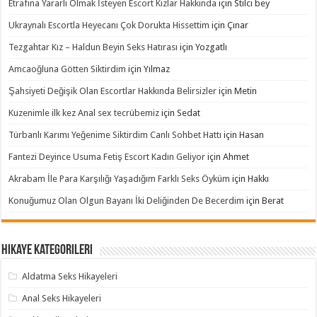
Etrafına Yararlı Olmak İsteyen Escort Kızlar Hakkında
için
Stilci bey
Ukraynalı Escortla Heyecanı Çok Dorukta Hissettim
için
Çınar
Tezgahtar Kız – Haldun Beyin Seks Hatırası
için
Yozgatlı
Amcaoğluna Götten Siktirdim
için
Yılmaz
Şahsiyeti Değişik Olan Escortlar Hakkında Belirsizler
için
Metin
Kuzenimle ilk kez Anal sex tecrübemiz
için
Sedat
Türbanlı Karımı Yeğenime Siktirdim Canlı Sohbet Hattı
için
Hasan
Fantezi Deyince Usuma Fetiş Escort Kadın Geliyor
için
Ahmet
Akrabam İle Para Karşılığı Yaşadığım Farklı Seks Öyküm
için
Hakkı
Konuğumuz Olan Olgun Bayanı İki Deliğinden De Becerdim
için
Berat
Hikaye Kategorileri
Aldatma Seks Hikayeleri
Anal Seks Hikayeleri