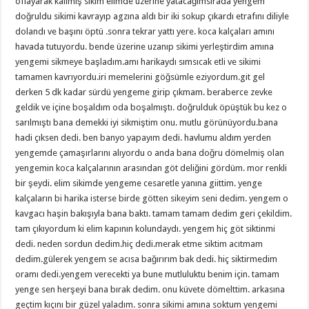
oflayarak kalımış sikim elimde üzerine yatacağımsırada yengem
doğruldu sikimi kavrayıp agzına aldı bir iki sokup çıkardı etrafını diliyle
dolandı ve başını öptü .sonra tekrar yattı yere. koca kalçaları amını
havada tutuyordu. bende üzerine uzanıp sikimi yerleştirdim amına
yengemi sikmeye başladım.amı harikaydı sımsıcak etli ve sikimi
tamamen kavrıyordu.iri memelerini göğsümle eziyordum.git gel
derken 5 dk kadar sürdü yengeme girip çıkmam. beraberce zevke
geldik ve içine boşaldım oda boşalmıştı. doğrulduk öpüştük bu kez o
sarılmıştı bana demekki iyi sikmiştim onu. mutlu görünüyordu.bana
hadi çıksen dedi. ben banyo yapayım dedi. havlumu aldım yerden
yengemde çamaşırlarını alıyordu o anda bana doğru dömelmiş olan
yengemin koca kalçalarının arasından göt deliğini gördüm. mor renkli
bir şeydi. elim sikimde yengeme cesaretle yanına giittim. yenge
kalçaların bi harika isterse birde götten sikeyim seni dedim. yengem o
kavgacı haşin bakışıyla bana baktı. tamam tamam dedim geri çekildim.
tam çıkıyordum ki elim kapının kolundaydı. yengem hiç göt siktinmi
dedi. neden sordun dedim.hiç dedi.merak etme siktim acıtmam
dedim.gülerek yengem se acısa bağırırım bak dedi. hiç siktirmedim
oramı dedi.yengem verecekti ya bune mutluluktu benim için. tamam
yenge sen herşeyi bana bırak dedim. onu küvete dömelttim. arkasına
geçtim kıçını bir güzel yaladım. sonra sikimi amına soktum yengemi