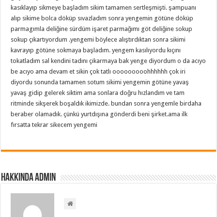
kasıklayıp sikmeye başladım sikim tamamen sertleşmişti. şampuanı
alıp sikime bolca döküp sıvazladım sonra yengemin götüne döküp
parmagımla deliğine sürdüm işaret parmağımı göt deliğine sokup
sokup çıkartıyordum .yengemi böylece alıştırdıktan sonra sikimi
kavrayıp götüne sokmaya başladım. yengem kasılıyordu kıçını
tokatladım sal kendini tadını çıkarmaya bak yenge diyordum o da acıyo
be acıyo ama devam et sikin çok tatlı ooooooooohhhhhh çok iri
diyordu sonunda tamamen sotum sikimi yengemin götüne yavaş
yavaş gidip gelerek siktim ama sonlara doğru hızlandım ve tam
ritminde sikşerek boşaldık ikimizde. bundan sonra yengemle birdaha
beraber olamadık. çünkü yurtdışına gönderdi beni şirket.ama ilk
fırsatta tekrar sikecem yengemi
Hakkında admin