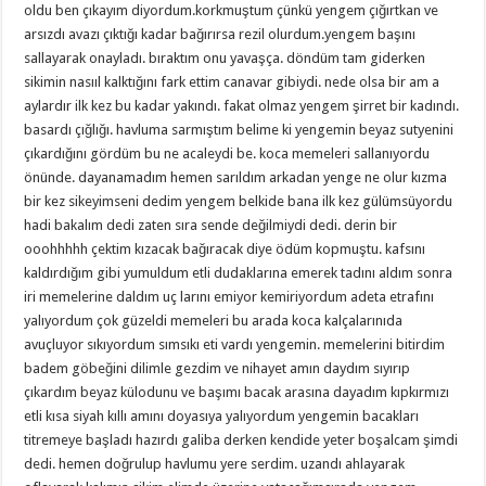
oldu ben çıkayım diyordum.korkmuştum çünkü yengem çığırtkan ve
arsızdı avazı çıktığı kadar bağırırsa rezil olurdum.yengem başını
sallayarak onayladı. bıraktım onu yavaşça. döndüm tam giderken
sikimin nasııl kalktığını fark ettim canavar gibiydi. nede olsa bir am a
aylardır ilk kez bu kadar yakındı. fakat olmaz yengem şirret bir kadındı.
basardı çığlığı. havluma sarmıştım belime ki yengemin beyaz sutyenini
çıkardığını gördüm bu ne acaleydi be. koca memeleri sallanıyordu
önünde. dayanamadım hemen sarıldım arkadan yenge ne olur kızma
bir kez sikeyimseni dedim yengem belkide bana ilk kez gülümsüyordu
hadi bakalım dedi zaten sıra sende değilmiydi dedi. derin bir
ooohhhhh çektim kızacak bağıracak diye ödüm kopmuştu. kafsını
kaldırdığım gibi yumuldum etli dudaklarına emerek tadını aldım sonra
iri memelerine daldım uç larını emiyor kemiriyordum adeta etrafını
yalıyordum çok güzeldi memeleri bu arada koca kalçalarınıda
avuçluyor sıkıyordum sımsıkı eti vardı yengemin. memelerini bitirdim
badem göbeğini dilimle gezdim ve nihayet amın daydım sıyırıp
çıkardım beyaz külodunu ve başımı bacak arasına dayadım kıpkırmızı
etli kısa siyah kıllı amını doyasıya yalıyordum yengemin bacakları
titremeye başladı hazırdı galiba derken kendide yeter boşalcam şimdi
dedi. hemen doğrulup havlumu yere serdim. uzandı ahlayarak