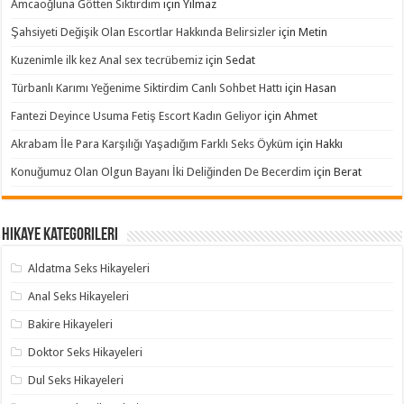
Amcaoğluna Götten Siktirdim
için
Yılmaz
Şahsiyeti Değişik Olan Escortlar Hakkında Belirsizler
için
Metin
Kuzenimle ilk kez Anal sex tecrübemiz
için
Sedat
Türbanlı Karımı Yeğenime Siktirdim Canlı Sohbet Hattı
için
Hasan
Fantezi Deyince Usuma Fetiş Escort Kadın Geliyor
için
Ahmet
Akrabam İle Para Karşılığı Yaşadığım Farklı Seks Öyküm
için
Hakkı
Konuğumuz Olan Olgun Bayanı İki Deliğinden De Becerdim
için
Berat
Hikaye Kategorileri
Aldatma Seks Hikayeleri
Anal Seks Hikayeleri
Bakire Hikayeleri
Doktor Seks Hikayeleri
Dul Seks Hikayeleri