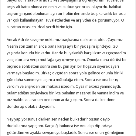
oluyordu. 1 saatlik arada 3 kez seviştiğimizi öğreniyorum. Tuvalet ve
arşiv alt katta olunca en emin ve suskun yer orası oluyordu. hakikat
arşivin girişinde bulunan ayrı bir holün ilerisinde boş karanlık bir oda
var çok kullanılmayan. Tuvalettlerden ve arşivden de görünmüyor. O
surattan orası en ideal yerdi bizim için.
Ancak Aslı ile sevişme noktamız başkasına da kısmet oldu. Çaycımız
Nesrin son zamanlarda bana karşı ayrı bir yaklaşım içindeydi. 30
yaşında konutlu bir kadın. Bende bu yakınlığı karşılıksız vazgeçmedim
ve işe bir ara verip mutfağa çay içmeye çıktım. Onunla daha dürüst bir
biçimde sohbetten sonra sen bugün ayrı bir hoşsun diyerek ayarı
vermeye başladım. Birkaç övgüden sonra yola gelince onunla bir iki
gün daha samimiyeti aşırıca mübalağa ettim. Sonra ise ona bir iş
verdim ve arşivden bir makbuz istedim. Oysa makbuz yanımdaydı.
bulamadığını söyleyince birlikte bakalım mazereti ile yanına indim ve
biz makbuzu ararken ben onun arda geçtim. Sonra da kendime
döndürüp dolaba dayadım.
Ney yapıyorsunuz derken sen neden bu kadar hoşsun deyip
dudaklarına yapıştım. Karşılığı bulunca ise onu alıp dip odaya
götürdüm ve ayakta sevişmeye başladık. Sonra ise onun gömleğinin