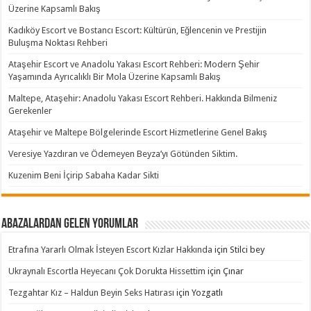
Üzerine Kapsamlı Bakış
Kadıköy Escort ve Bostancı Escort: Kültürün, Eğlencenin ve Prestijin
Buluşma Noktası Rehberi
Ataşehir Escort ve Anadolu Yakası Escort Rehberi: Modern Şehir
Yaşamında Ayrıcalıklı Bir Mola Üzerine Kapsamlı Bakış
Maltepe, Ataşehir: Anadolu Yakası Escort Rehberi. Hakkında Bilmeniz
Gerekenler
Ataşehir ve Maltepe Bölgelerinde Escort Hizmetlerine Genel Bakış
Veresiye Yazdıran ve Ödemeyen Beyza’yı Götünden Siktim.
Kuzenim Beni İçirip Sabaha Kadar Sikti
Abazalardan Gelen Yorumlar
Etrafına Yararlı Olmak İsteyen Escort Kızlar Hakkında
için
Stilci bey
Ukraynalı Escortla Heyecanı Çok Dorukta Hissettim
için
Çınar
Tezgahtar Kız – Haldun Beyin Seks Hatırası
için
Yozgatlı