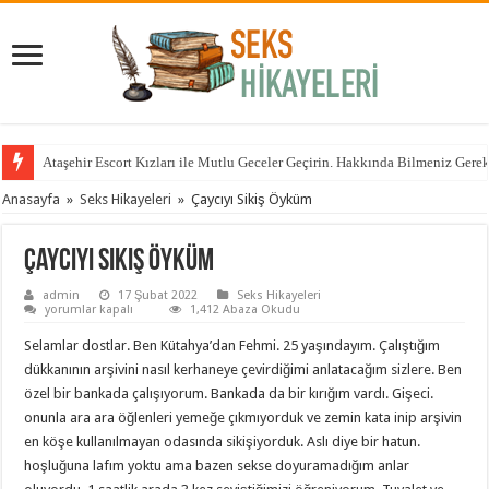
Ataşehir Escort Kızları ile Mutlu Geceler Geçirin. Hakkında Bilmeniz Gere
Anasayfa
»
Seks Hikayeleri
»
Çaycıyı Sikiş Öyküm
Çaycıyı Sikiş Öyküm
admin
17 Şubat 2022
Seks Hikayeleri
Çaycıyı
yorumlar kapalı
1,412 Abaza Okudu
Sikiş
Öyküm
Selamlar dostlar. Ben Kütahya’dan Fehmi. 25 yaşındayım. Çalıştığım
için
dükkanının arşivini nasıl kerhaneye çevirdiğimi anlatacağım sizlere. Ben
özel bir bankada çalışıyorum. Bankada da bir kırığım vardı. Gişeci.
onunla ara ara öğlenleri yemeğe çıkmıyorduk ve zemin kata inip arşivin
en köşe kullanılmayan odasında sikişiyorduk. Aslı diye bir hatun.
hoşluğuna lafım yoktu ama bazen sekse doyuramadığım anlar