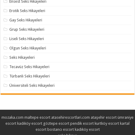
Ensest Seks Hikayeleri
Erotik Seks Hikayeleri
Gay Seks Hikayeleri
Grup Seks Hikayeleri
Liseli Seks Hikayeleri
Olgun Seks Hikayeleri
Seks Hikayeleri
Tecavüz Seks Hikayeleri
Türbanlı Seks Hikayeleri
Üniversiteli Seks Hikayeleri
mozaka.com
maltepe escort
atasehirescortlari.com
ataşehir escort
ümraniye
escort
kadıköy escort
göztepe escort
pendik escort
kurtköy escort
kartal
escort
bostancı escort
kadıköy escort