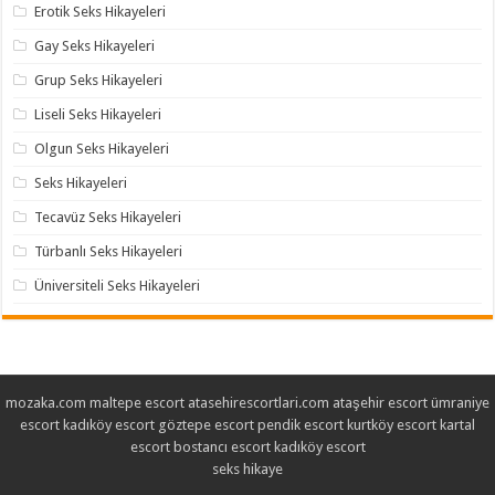
Erotik Seks Hikayeleri
Gay Seks Hikayeleri
Grup Seks Hikayeleri
Liseli Seks Hikayeleri
Olgun Seks Hikayeleri
Seks Hikayeleri
Tecavüz Seks Hikayeleri
Türbanlı Seks Hikayeleri
Üniversiteli Seks Hikayeleri
mozaka.com
maltepe escort
atasehirescortlari.com
ataşehir escort
ümraniye
escort
kadıköy escort
göztepe escort
pendik escort
kurtköy escort
kartal
escort
bostancı escort
kadıköy escort
seks hikaye