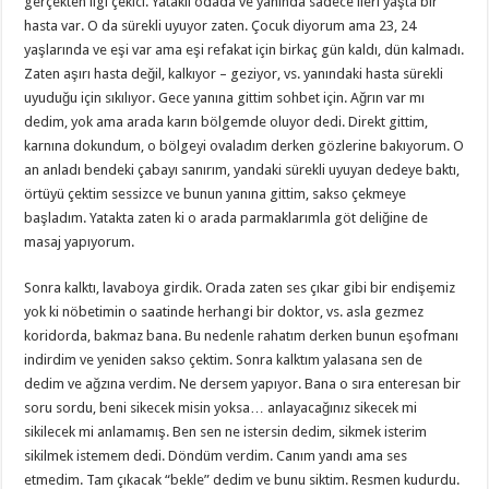
gerçekten ilgi çekici. Yataklı odada ve yanında sadece ileri yaşta bir
hasta var. O da sürekli uyuyor zaten. Çocuk diyorum ama 23, 24
yaşlarında ve eşi var ama eşi refakat için birkaç gün kaldı, dün kalmadı.
Zaten aşırı hasta değil, kalkıyor – geziyor, vs. yanındaki hasta sürekli
uyuduğu için sıkılıyor. Gece yanına gittim sohbet için. Ağrın var mı
dedim, yok ama arada karın bölgemde oluyor dedi. Direkt gittim,
karnına dokundum, o bölgeyi ovaladım derken gözlerine bakıyorum. O
an anladı bendeki çabayı sanırım, yandaki sürekli uyuyan dedeye baktı,
örtüyü çektim sessizce ve bunun yanına gittim, sakso çekmeye
başladım. Yatakta zaten ki o arada parmaklarımla göt deliğine de
masaj yapıyorum.
Sonra kalktı, lavaboya girdik. Orada zaten ses çıkar gibi bir endişemiz
yok ki nöbetimin o saatinde herhangi bir doktor, vs. asla gezmez
koridorda, bakmaz bana. Bu nedenle rahatım derken bunun eşofmanı
indirdim ve yeniden sakso çektim. Sonra kalktım yalasana sen de
dedim ve ağzına verdim. Ne dersem yapıyor. Bana o sıra enteresan bir
soru sordu, beni sikecek misin yoksa… anlayacağınız sikecek mi
sikilecek mi anlamamış. Ben sen ne istersin dedim, sikmek isterim
sikilmek istemem dedi. Döndüm verdim. Canım yandı ama ses
etmedim. Tam çıkacak “bekle” dedim ve bunu siktim. Resmen kudurdu.