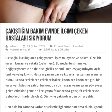
Çakıştığım Bakım Evinde İlgimi Çeken
Hastaları Sikiyorum
admin
27 Şubat 2024
Ensest Seks Hikayeleri
Çakıştığım
yorumlar kapalı
2,291 Abaza Okudu
Bakım
Evinde
Bir sağlık kuruluşunca çalışıyorum. İşim muayene ve bakım. Özel bir
İlgimi
Çeken
kurum burası ve yataklı (bakım evi). Bu nedenle ismimi, vs.
Hastaları
değiştiriyorum e ne de olsa gizlilik önemli. Ben 25 yaşındayım, açık
Sikiyorum
için
tenli ve yakışıklıyım. Hatta nişanlım var ve kızlarla her zaman aram iyi
oldu. Burada “erkeklere erkekler bakar, kadınlara kadınlar” gibi bir
kural var. İşletme sahibi bu konuda çok hassas ve ne yalan söyleyeyim
gelen erkekler genelde ileri yaşta fakat arada genç, fit erkekler de
gelebiliyor (nadir de olsa). Dün yine yakışıklılardan birisi geldi.
Ben asla bu zamana kadar erkeklerle ilgilenmedim ama dünkü çocuk