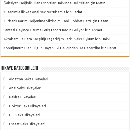
Şahsiyeti Değişik Olan Escortlar Hakkında Belirsizler
için
Metin
Kuzenimle ilk kez Anal sex tecrübemiz
için
Sedat
Türbanlı Karımı Yeğenime Siktirdim Canlı Sohbet Hattı
için
Hasan
Fantezi Deyince Usuma Fetiş Escort Kadın Geliyor
için
Ahmet
Akrabam İle Para Karşılığı Yaşadığım Farklı Seks Öyküm
için
Hakkı
Konuğumuz Olan Olgun Bayanı İki Deliğinden De Becerdim
için
Berat
Hikaye Kategorileri
Aldatma Seks Hikayeleri
Anal Seks Hikayeleri
Bakire Hikayeleri
Doktor Seks Hikayeleri
Dul Seks Hikayeleri
Ensest Seks Hikayeleri