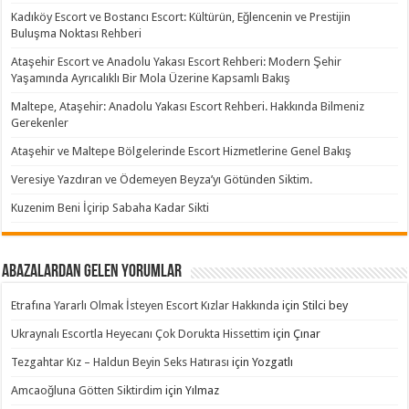
Kadıköy Escort ve Bostancı Escort: Kültürün, Eğlencenin ve Prestijin
Buluşma Noktası Rehberi
Ataşehir Escort ve Anadolu Yakası Escort Rehberi: Modern Şehir
Yaşamında Ayrıcalıklı Bir Mola Üzerine Kapsamlı Bakış
Maltepe, Ataşehir: Anadolu Yakası Escort Rehberi. Hakkında Bilmeniz
Gerekenler
Ataşehir ve Maltepe Bölgelerinde Escort Hizmetlerine Genel Bakış
Veresiye Yazdıran ve Ödemeyen Beyza’yı Götünden Siktim.
Kuzenim Beni İçirip Sabaha Kadar Sikti
Abazalardan Gelen Yorumlar
Etrafına Yararlı Olmak İsteyen Escort Kızlar Hakkında
için
Stilci bey
Ukraynalı Escortla Heyecanı Çok Dorukta Hissettim
için
Çınar
Tezgahtar Kız – Haldun Beyin Seks Hatırası
için
Yozgatlı
Amcaoğluna Götten Siktirdim
için
Yılmaz