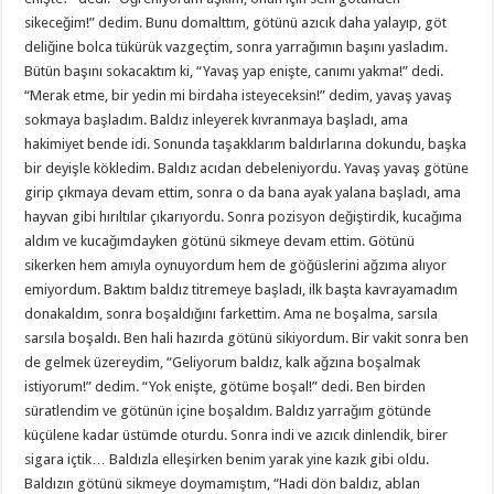
sikeceğim!” dedim. Bunu domalttım, götünü azıcık daha yalayıp, göt
deliğine bolca tükürük vazgeçtim, sonra yarrağımın başını yasladım.
Bütün başını sokacaktım ki, “Yavaş yap enişte, canımı yakma!” dedi.
“Merak etme, bir yedin mi birdaha isteyeceksin!” dedim, yavaş yavaş
sokmaya başladım. Baldız inleyerek kıvranmaya başladı, ama
hakimiyet bende idi. Sonunda taşakklarım baldırlarına dokundu, başka
bir deyişle kökledim. Baldız acıdan debeleniyordu. Yavaş yavaş götüne
girip çıkmaya devam ettim, sonra o da bana ayak yalana başladı, ama
hayvan gibi hırıltılar çıkarıyordu. Sonra pozisyon değiştirdik, kucağıma
aldım ve kucağımdayken götünü sikmeye devam ettim. Götünü
sikerken hem amıyla oynuyordum hem de göğüslerini ağzıma alıyor
emiyordum. Baktım baldız titremeye başladı, ilk başta kavrayamadım
donakaldım, sonra boşaldığını farkettim. Ama ne boşalma, sarsıla
sarsıla boşaldı. Ben hali hazırda götünü sikiyordum. Bir vakit sonra ben
de gelmek üzereydim, “Geliyorum baldız, kalk ağzına boşalmak
istiyorum!” dedim. “Yok enişte, götüme boşal!” dedi. Ben birden
süratlendim ve götünün içine boşaldım. Baldız yarrağım götünde
küçülene kadar üstümde oturdu. Sonra indi ve azıcık dinlendik, birer
sigara içtik… Baldızla elleşirken benim yarak yine kazık gibi oldu.
Baldızın götünü sikmeye doymamıştım, “Hadi dön baldız, ablan