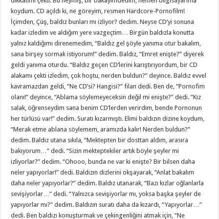
dikkatimi çekti. Bu neymiş, bir bakayımdedim, hemen bilgisayarıma
koydum. CD açıldı ki, ne göreyim, resmen Hardcore-Pornofilm!
İçimden, Çüş, baldız bunları mı izliyor? dedim. Neyse CD’yi sonuna
kadar izledim ve aldığım yere vazgeçtim… Birgün baldızla konutta
yalnız kaldığımı direnemedim, “Baldız gel şöyle yanıma otur bakalım,
sana birşey sormak istiyorum!” dedim. Baldız, “Emret enişte?” diyerek
geldi yanıma oturdu. “Baldız geçen CD’lerini karıştırıyordum, bir CD
alakamı çekti izledim, çok hoştu, nerden buldun?” deyince. Baldız evvel
kavramazdan geldi, “Ne CD’si? Hangisi?” filan dedi. Ben de, “Pornofim
olanı!” deyince, “Ablama söylemeyeceksin değil mi enişte?” dedi. “Kız
salak, öğrenseydim sana benim CD’lerden verirdim, bende Pornonun
her türlüsü var!” dedim. Suratı kızarmıştı. Elimi baldızın dizine koydum,
“Merak etme ablana söylemem, aramızda kalır! Nerden buldun?”
dedim. Baldız utana sıkıla, “Mektepten bir dosttan aldım, arasıra
bakıyorum…” dedi. “Sizin mekteptekiler artık böyle şeyler mi
izliyorlar?” dedim. “Ohooo, bunda ne var ki enişte? Bir bilsen daha
neler yapıyorlar!” dedi. Baldızın dizlerini okşayarak, “Anlat bakalım
daha neler yapıyorlar?” dedim. Baldız utanarak, “Bazı kızlar oğlanlarla
sevişiyorlar…” dedi. “Yalnızca sevişiyorlar mı, yoksa başka şeyler de
yapıyorlar mı?” dedim. Baldızın suratı daha da kızardı, “Yapıyorlar…”
dedi. Ben baldızı konuşturmak ve çekingenliğini atmak için, “Ne