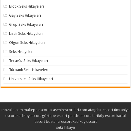
Erotik Seks Hikayeleri
Gay Seks Hikayeleri
Grup Seks Hikayeleri
Liseli Seks Hikayeleri
Olgun Seks Hikayeleri
Seks Hikayeleri
Tecavüz Seks Hikayeleri
Türbanlı Seks Hikayeleri
Üniversiteli Seks Hikayeleri
mozaka.com
maltepe escort
atasehirescortlari.com
ataşehir escort
ümraniye
escort
kadıköy escort
göztepe escort
pendik escort
kurtköy escort
kartal
escort
bostancı escort
kadıköy escort
seks hikaye