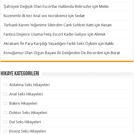
Şahsiyeti Değişik Olan Escortlar Hakkında Belirsizler
için
Metin
Kuzenimle ilk kez Anal sex tecrübemiz
için
Sedat
Türbanlı Karımı Yeğenime Siktirdim Canlı Sohbet Hattı
için
Hasan
Fantezi Deyince Usuma Fetiş Escort Kadın Geliyor
için
Ahmet
Akrabam İle Para Karşılığı Yaşadığım Farklı Seks Öyküm
için
Hakkı
Konuğumuz Olan Olgun Bayanı İki Deliğinden De Becerdim
için
Berat
Hikaye Kategorileri
Aldatma Seks Hikayeleri
Anal Seks Hikayeleri
Bakire Hikayeleri
Doktor Seks Hikayeleri
Dul Seks Hikayeleri
Ensest Seks Hikayeleri