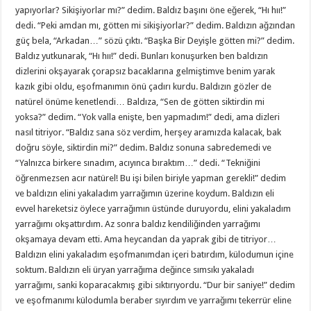
yapıyorlar? Sikişiyorlar mı?” dedim. Baldız başını öne eğerek, “Hı hıı!”
dedi. “Peki amdan mı, götten mi sikişiyorlar?” dedim. Baldızın ağzından
güç bela, “Arkadan…” sözü çıktı. “Başka Bir Deyişle götten mi?” dedim.
Baldız yutkunarak, “Hı hıı!” dedi. Bunları konuşurken ben baldızın
dizlerini okşayarak çorapsız bacaklarına gelmiştimve benim yarak
kazık gibi oldu, eşofmanımın önü çadırı kurdu. Baldızın gözler de
natürel önüme kenetlendi… Baldıza, “Sen de götten siktirdin mi
yoksa?” dedim. “Yok valla enişte, ben yapmadım!” dedi, ama dizleri
nasıl titriyor. “Baldız sana söz verdim, herşey aramızda kalacak, bak
doğru söyle, siktirdin mi?” dedim. Baldız sonuna sabredemedi ve
“Yalnızca birkere sınadım, acıyınca bıraktım…” dedi. “Tekniğini
öğrenmezsen acır natürel! Bu işi bilen biriyle yapman gerekli!” dedim
ve baldızın elini yakaladım yarrağımın üzerine koydum. Baldızın eli
evvel hareketsiz öylece yarrağımın üstünde duruyordu, elini yakaladım
yarrağımı okşattırdım. Az sonra baldız kendiliğinden yarrağımı
okşamaya devam etti. Ama heycandan da yaprak gibi de titriyor…
Baldızın elini yakaladım eşofmanımdan içeri batırdım, külodumun içine
soktum. Baldızın eli üryan yarrağıma değince sımsıkı yakaladı
yarrağımı, sanki koparacakmış gibi sıktırıyordu. “Dur bir saniye!” dedim
ve eşofmanımı külodumla beraber sıyırdım ve yarrağımı tekerrür eline