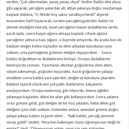
verdim, “Çok sıktırmadan, yavaş yavaş okşa!” dedim. Baldız elini ulusa
gibi yaparak, yarrağımı yukardan alt, alttan yukarıya doğru sıvazlamaya
başladı. Baldıza, “O filmde hoş sakso sürüklüyorlardı!” diyerek
ensesinden hafif bastırarak, suratını yarrağımagetirdim. Baldız ne
demek istediğimi kavradı, evvel yarrağımın başını dudaklarına sürdü,
azıcık öptü, sonra başını ağzına almaya başladı. Ufacık ağzına
yarrağımın yalnızca başı sığıyor, o biçimde emiyordu. Bu arada ben de
baldızın eteğini beline topladım ve elimi arkadan külodunun içine
soktum, orta parmağımla götünün deliğini okşuyordum… Sonra
baldızı doğrulttum ve dudaklarımız birleşti. Oruspu dudaklarımı
kemiriyordu resmen. Tişörtünün altından göğüslerine elimi attım,
sütyen takmamıştı, göğüsleri küçücüktü. Azıcık göğüslerini yalayıp
emdikten sonra baldızı yere yatırdım, eteğini ve külodunu çıkardım.
Baldızın tazecik ufacık amı çok pakti. Baldırlarını, kalçalarını
avuçluyordum. Oruspu kudurmuş gibi inliyordu. Amına eğildim
yalamaya başladım, dilimi bir yılan gibi kullanıyordum. Sonra yalama
sırası götüne geldi, göt deliğini de bir hoş yaladım, hatta dilimi göt
deliğinin içine dahi soktum. Götünden amına, amından götüne doğru
yalaya yalaya baldızı orgazm ettim… “Kalk baldız, yarrağı yemenin
süreyi geldi!” dedim. “Ama ben bakireyim, bunu öğreniyorsun değil mi
enişte?” dedi. “Öğreniyorum aşkım, onun için seni götünden