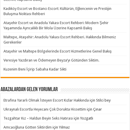
Kadıköy Escort ve Bostancı Escort: Kültürün, Eğlencenin ve Prestijin
Buluşma Noktası Rehberi
Ataşehir Escort ve Anadolu Yakası Escort Rehberi: Modern Şehir
Yaşamında Ayrıcalıklı Bir Mola Üzerine Kapsamlı Bakış
Maltepe, Ataşehir: Anadolu Yakası Escort Rehberi. Hakkında Bilmeniz
Gerekenler
Ataşehir ve Maltepe Bölgelerinde Escort Hizmetlerine Genel Bakış
Veresiye Yazdıran ve Ödemeyen Beyza’yı Götünden Siktim.
Kuzenim Beni İçirip Sabaha Kadar Sikti
Abazalardan Gelen Yorumlar
Etrafına Yararlı Olmak İsteyen Escort Kızlar Hakkında
için
Stilci bey
Ukraynalı Escortla Heyecanı Çok Dorukta Hissettim
için
Çınar
Tezgahtar Kız – Haldun Beyin Seks Hatırası
için
Yozgatlı
Amcaoğluna Götten Siktirdim
için
Yılmaz