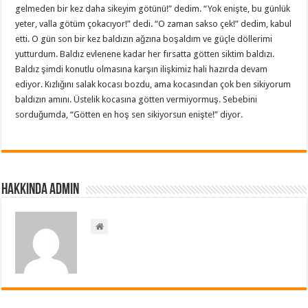
gelmeden bir kez daha sikeyim götünü!” dedim. “Yok enişte, bu günlük
yeter, valla götüm çokacıyor!” dedi. “O zaman sakso çek!” dedim, kabul
etti. O gün son bir kez baldızın ağzına boşaldım ve güçle döllerimi
yutturdum. Baldız evlenene kadar her fırsatta götten siktim baldızı.
Baldız şimdi konutlu olmasına karşın ilişkimiz hali hazırda devam
ediyor. Kızlığını salak kocası bozdu, ama kocasından çok ben sikiyorum
baldızın amını. Üstelik kocasına götten vermiyormuş. Sebebini
sorduğumda, “Götten en hoş sen sikiyorsun enişte!” diyor.
Hakkında admin