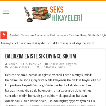
Anadolu Yakasının Aranan ama Bulunamayan Çıtırları Hangi Sitelerde? İçin 
Anasayfa
»
Ensest Seks Hikayeleri
»
Baldızım enişte sik diyince siktim
Baldızım enişte sik diyince siktim
admin
27 Mart 2022
Ensest Seks Hikayeleri
Baldızım
yorumlar kapalı
3,708 Abaza Okudu
enişte
sik
Herkese selam. Ozamanlar eşimle evleneli 1 sene olmuştu, minik
diyince
siktim
baldızım Lise sona gidiyor ve bizde kalıyordu. Baldız kısa boylu, cılız bir
için
kız, portakal büyüklüğünde göğüsleri ve harika kalçaları var. Ben
baldıza hiç makûs gözle bakmadım, ama az oruspu dokunulmuş,
sonradan bildim bunu. Bir gün baldız mektepteyken, baldızın
odasındaki CD’leri karıştırırken, üstünde hiçbirşey yazmayan bir CD