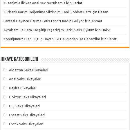
Kuzenimle ilk kez Anal sex tecrübemiz
için
Sedat
Türbanlı Karımı Yeğenime Siktirdim Canlı Sohbet Hattı
için
Hasan
Fantezi Deyince Usuma Fetiş Escort Kadın Geliyor
için
Ahmet
Akrabam İle Para Karşılığı Yaşadığım Farklı Seks Öyküm
için
Hakkı
Konuğumuz Olan Olgun Bayanı İki Deliğinden De Becerdim
için
Berat
Hikaye Kategorileri
Aldatma Seks Hikayeleri
Anal Seks Hikayeleri
Bakire Hikayeleri
Doktor Seks Hikayeleri
Dul Seks Hikayeleri
Ensest Seks Hikayeleri
Erotik Seks Hikayeleri