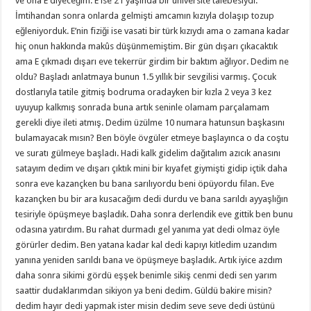
ve ona E diyeceğim. E ise 21 yaşında bir üniversite talebesiydi.
İmtihandan sonra onlarda gelmişti amcamın kızıyla dolaşıp tozup
eğleniyorduk. E’nin fiziği ise vasati bir türk kızıydı ama o zamana kadar
hiç onun hakkında makûs düşünmemiştim. Bir gün dışarı çıkacaktık
ama E çıkmadı dışarı eve tekerrür girdim bir baktım ağlıyor. Dedim ne
oldu? Başladı anlatmaya bunun 1.5 yıllık bir sevgilisi varmış. Çocuk
dostlarıyla tatile gitmiş bodruma oradayken bir kızla 2 veya 3 kez
uyuyup kalkmış sonrada buna artık seninle olamam parçalamam
gerekli diye ileti atmış. Dedim üzülme 10 numara hatunsun başkasını
bulamayacak mısın? Ben böyle övgüler etmeye başlayınca o da coştu
ve suratı gülmeye başladı. Hadi kalk gidelim dağıtalım azıcık anasını
satayım dedim ve dışarı çıktık mini bir kıyafet giymişti gidip içtik daha
sonra eve kazançken bu bana sarılıyordu beni öpüyordu filan. Eve
kazançken bu bir ara kusacağım dedi durdu ve bana sarıldı ayyaşlığın
tesiriyle öpüşmeye başladık. Daha sonra derlendik eve gittik ben bunu
odasına yatırdım. Bu rahat durmadı gel yanıma yat dedi olmaz öyle
görürler dedim. Ben yatana kadar kal dedi kapıyı kitledim uzandım
yanına yeniden sarıldı bana ve öpüşmeye başladık. Artık iyice azdım
daha sonra sikimi gördü eşşek benimle sikiş cenmi dedi sen yarım
saattir dudaklarımdan sikiyon ya beni dedim. Güldü bakire misin?
dedim hayır dedi yapmak ister misin dedim seve seve dedi üstünü