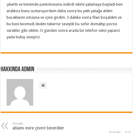
çıkarttı ve benimde pantolonumu indirdi sikimi yalamaya başladı ben
aralıksız bunu susturuyordum daha sonra bu yattı yatağa aldım
bacaklarını omzuna ve içine girdim. 5 dakika sonra filan boşaldım ve
bu beni kesmedi dedim tekerrür seviştik bu sefer domaltıp porno
sürükler gibi siktim. O günden sonra arada bir telefon seksi yaparız
yada buluş sevişiriz
Hakkında admin
Önceki
ablamı evire çevire becerdiler
Sonraki