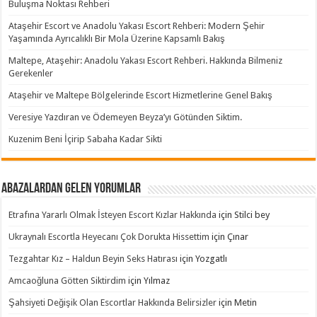
Buluşma Noktası Rehberi
Ataşehir Escort ve Anadolu Yakası Escort Rehberi: Modern Şehir
Yaşamında Ayrıcalıklı Bir Mola Üzerine Kapsamlı Bakış
Maltepe, Ataşehir: Anadolu Yakası Escort Rehberi. Hakkında Bilmeniz
Gerekenler
Ataşehir ve Maltepe Bölgelerinde Escort Hizmetlerine Genel Bakış
Veresiye Yazdıran ve Ödemeyen Beyza’yı Götünden Siktim.
Kuzenim Beni İçirip Sabaha Kadar Sikti
Abazalardan Gelen Yorumlar
Etrafına Yararlı Olmak İsteyen Escort Kızlar Hakkında
için
Stilci bey
Ukraynalı Escortla Heyecanı Çok Dorukta Hissettim
için
Çınar
Tezgahtar Kız – Haldun Beyin Seks Hatırası
için
Yozgatlı
Amcaoğluna Götten Siktirdim
için
Yılmaz
Şahsiyeti Değişik Olan Escortlar Hakkında Belirsizler
için
Metin