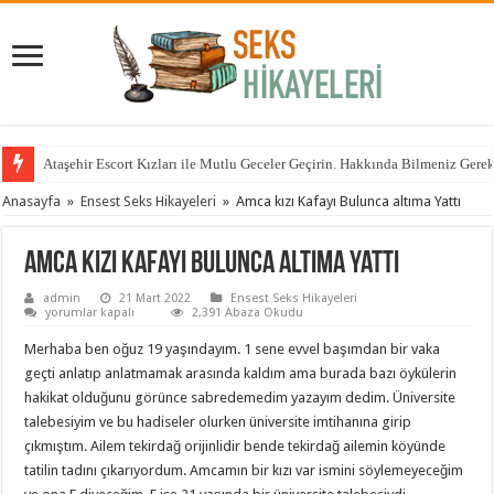
Ataşehir Escort Kızları ile Mutlu Geceler Geçirin. Hakkında Bilmeniz Gere
Anasayfa
»
Ensest Seks Hikayeleri
»
Amca kızı Kafayı Bulunca altıma Yattı
Amca kızı Kafayı Bulunca altıma Yattı
admin
21 Mart 2022
Ensest Seks Hikayeleri
Amca
yorumlar kapalı
2,391 Abaza Okudu
kızı
Kafayı
Merhaba ben oğuz 19 yaşındayım. 1 sene evvel başımdan bir vaka
Bulunca
altıma
geçti anlatıp anlatmamak arasında kaldım ama burada bazı öykülerin
Yattı
hakikat olduğunu görünce sabredemedim yazayım dedim. Üniversite
için
talebesiyim ve bu hadiseler olurken üniversite imtihanına girip
çıkmıştım. Ailem tekirdağ orijinlidir bende tekirdağ ailemin köyünde
tatilin tadını çıkarıyordum. Amcamın bir kızı var ismini söylemeyeceğim