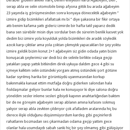
beraber gidelim aileler hariç benim ehliyetim vardı Ağabeyim, ben ,
serap abla ve selin otomobile binip afyona gittik bu arada ağabeyim
23 yaşında iş görüşmesinden sonra konyaya dönecektik ağabeyim ”
izmire gidip bizimkileri afallatsak mı bi ” diye şakasına bir fikir ortaya
attı benim kafama yattı gideriz izmirde bir hafta tatil yaparız dedik
bana sen sürebilir misin diye sordular ben de sürerim benlik kasvet yok
dedim biz izmire yola koyulduk yolda bizimkileri de aradık söyledik
azıcık karşı çıktılar ama yola çoktan çıkmıştık yapacakları bir şey yoktu
izmire geldik bizim konut 2+1 ağabeyim siz gidin odada yatın bizim
konuşacak şeylerimiz var dedi biz de selinle birlikte odaya geçip
yatakları yapıp yattık bitkindim direk uykuya daldım gece 4 gibi su
içmeye kalktım selin üstündeki yorganı atmış üstündeki şort götüne
kadar sıyrılmış harika bir görüntüydü uyanmasından korkup
bakınmakla kanaat ettim mutfağa doğru giderken salondan hala
fısıldaşmalar geliyor bunlar hala ne konuşuyor ki diye salona doğru
yöneldim sesler inleme sesleri gibiydi kapının anahtarlığından baktım
bir de ne göreyim ağabeyim serap ablanın amına kafasını sokmuş
yalıyor serap abla zevkten çıldırıyor çok afalladım aralarında hiç bu
derece ilişki olduğunu düşünmüyordum kardeş gibi geçinirlerdi
rahatlarını bozmadan ses çıkarmadan odama geçip yattım gece
olanlar hala usumdaydı sabah sanki hiç bir şey olmamış gibi gülüşüyor