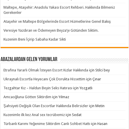
Maltepe, Ataşehir: Anadolu Yakası Escort Rehberi. Hakkında Bilmeniz
Gerekenler
Ataşehir ve Maltepe Bölgelerinde Escort Hizmetlerine Genel Bakış
Veresiye Yazdıran ve Ödemeyen Beyza’yı Götünden Siktim.
Kuzenim Beni İçirip Sabaha Kadar Sikti
Abazalardan Gelen Yorumlar
Etrafına Yararlı Olmak İsteyen Escort Kızlar Hakkında
için
Stilci bey
Ukraynalı Escortla Heyecanı Çok Dorukta Hissettim
için
Çınar
Tezgahtar Kız – Haldun Beyin Seks Hatırası
için
Yozgatlı
Amcaoğluna Götten Siktirdim
için
Yılmaz
Şahsiyeti Değişik Olan Escortlar Hakkında Belirsizler
için
Metin
Kuzenimle ilk kez Anal sex tecrübemiz
için
Sedat
Türbanlı Karımı Yeğenime Siktirdim Canlı Sohbet Hattı
için
Hasan