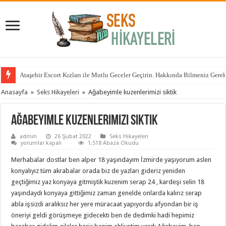
Ataşehir Escort Kızları ile Mutlu Geceler Geçirin. Hakkında Bilmeniz Gere
Anasayfa
»
Seks Hikayeleri
»
Ağabeyimle kuzenlerimizi siktik
Ağabeyimle kuzenlerimizi siktik
admin
26 Şubat 2022
Seks Hikayeleri
Ağabeyimle
yorumlar kapalı
1,518 Abaza Okudu
kuzenlerimizi
siktik
Merhabalar dostlar ben alper 18 yaşındayım İzmirde yaşıyorum aslen
için
konyalıyız tüm akrabalar orada biz de yazları gideriz yeniden
geçtiğimiz yaz konyaya gitmiştik kuzenim serap 24 , kardeşi selin 18
yaşındaydı konyaya gittiğimiz zaman genelde onlarda kalırız serap
abla işsizdi aralıksız her yere müracaat yapıyordu afyondan bir iş
öneriyi geldi görüşmeye gidecekti ben de dedimki hadi hepimiz