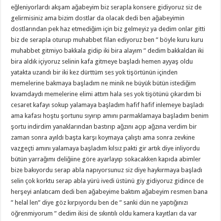
eğleniyorlardı akşam ağabeyim biz serapla konsere gidiyoruz siz de
gelirmisiniz ama bizim dostlar da olacak dedi ben ağabeyimin
dostlarından pek haz etmediğim için biz gelmeyiz ya dedim onlar gitti
biz de serapla oturup muhabbet filan ediyoruz ben ” böyle kuru kuru
muhabbet gitmiyo bakkala gidip iki bira alayım ” dedim bakkaldan iki
bira aldık içiyoruz selinin kafa gitmeye başladı hemen ayyaş oldu
yatakta uzandı bir iki kez dürttüm ses yok tişörtünün içinden
memelerine bakmaya başladım ne minik ne büyük bütün istediğim
kıvamdaydı memelerine elimi attım hala ses yok tişötünü çıkardım bi
cesaret kafayı sokup yalamaya başladım hafif hafif inlemeye başladı
ama kafası hoştu şortunu sıyırıp amını parmaklamaya başladım benim
şortu indirdim yanaklarından bastırıp ağzını açıp ağzına verdim bir
zaman sonra ayıldı başta karşı koymaya çalıştı ama sonra zevkine
vazgeçti amını yalamaya başladım kılsız pakti gir artık diye inliyordu
bütün yarrağımı deliğiine göre ayarlayıp sokacakken kapıda abimler
bize bakıyordu serap abla napıyorsunuz siz diye haykırmaya başladı
selin çok korktu serap abla yürü ivedi üstünü giy gidiyoruz gidince de
herşeyi anlatıcam dedi ben ağabeyime baktım ağabeyim resmen bana
” helal len” diye göz kırpıyordu ben de ” sanki dün ne yaptığınızı
öğrenmiyorum ” dedim ikisi de sıkıntılı oldu kamera kayıtları da var