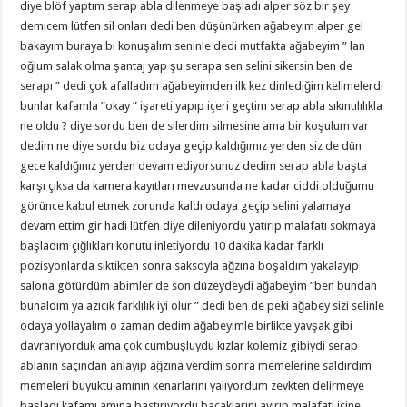
diye blöf yaptım serap abla dilenmeye başladı alper söz bir şey
demicem lütfen sil onları dedi ben düşünürken ağabeyim alper gel
bakayım buraya bi konuşalım seninle dedi mutfakta ağabeyim ” lan
oğlum salak olma şantaj yap şu serapa sen selini sikersin ben de
serapı ” dedi çok afalladım ağabeyimden ilk kez dinlediğim kelimelerdi
bunlar kafamla ”okay ” işareti yapıp içeri geçtim serap abla sıkıntılılıkla
ne oldu ? diye sordu ben de silerdim silmesine ama bir koşulum var
dedim ne diye sordu biz odaya geçip kaldığımız yerden siz de dün
gece kaldığınız yerden devam ediyorsunuz dedim serap abla başta
karşı çıksa da kamera kayıtları mevzusunda ne kadar ciddi olduğumu
görünce kabul etmek zorunda kaldı odaya geçip selini yalamaya
devam ettim gir hadi lütfen diye dileniyordu yatırıp malafatı sokmaya
başladım çığlıkları konutu inletiyordu 10 dakika kadar farklı
pozisyonlarda siktikten sonra saksoyla ağzına boşaldım yakalayıp
salona götürdüm abimler de son düzeydeydi ağabeyim ”ben bundan
bunaldım ya azıcık farklılık iyi olur ” dedi ben de peki ağabey sizi selinle
odaya yollayalım o zaman dedim ağabeyimle birlikte yavşak gibi
davranıyorduk ama çok cümbüşlüydü kızlar kölemiz gibiydi serap
ablanın saçından anlayıp ağzına verdim sonra memelerine saldırdım
memeleri büyüktü amının kenarlarını yalıyordum zevkten delirmeye
başladı kafamı amına bastırıyordu bacaklarını ayırıp malafatı içine