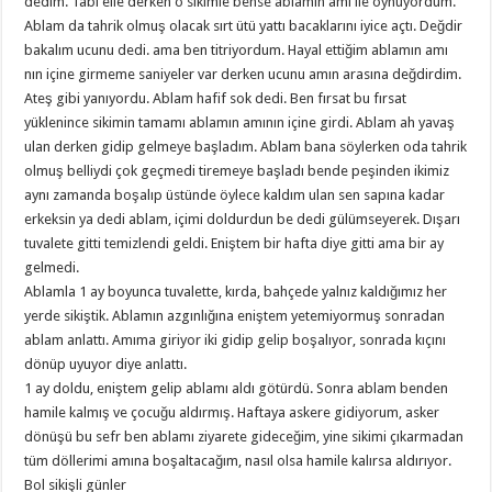
dedim. Tabi elle derken o sikimle bense ablamın amı ile oynuyordum.
Ablam da tahrik olmuş olacak sırt ütü yattı bacaklarını iyice açtı. Değdir
bakalım ucunu dedi. ama ben titriyordum. Hayal ettiğim ablamın amı
nın içine girmeme saniyeler var derken ucunu amın arasına değdirdim.
Ateş gibi yanıyordu. Ablam hafif sok dedi. Ben fırsat bu fırsat
yüklenince sikimin tamamı ablamın amının içine girdi. Ablam ah yavaş
ulan derken gidip gelmeye başladım. Ablam bana söylerken oda tahrik
olmuş belliydi çok geçmedi tiremeye başladı bende peşinden ikimiz
aynı zamanda boşalıp üstünde öylece kaldım ulan sen sapına kadar
erkeksin ya dedi ablam, içimi doldurdun be dedi gülümseyerek. Dışarı
tuvalete gitti temizlendi geldi. Eniştem bir hafta diye gitti ama bir ay
gelmedi.
Ablamla 1 ay boyunca tuvalette, kırda, bahçede yalnız kaldığımız her
yerde sikiştik. Ablamın azgınlığına eniştem yetemiyormuş sonradan
ablam anlattı. Amıma giriyor iki gidip gelip boşalıyor, sonrada kıçını
dönüp uyuyor diye anlattı.
1 ay doldu, eniştem gelip ablamı aldı götürdü. Sonra ablam benden
hamile kalmış ve çocuğu aldırmış. Haftaya askere gidiyorum, asker
dönüşü bu sefr ben ablamı ziyarete gideceğim, yine sikimi çıkarmadan
tüm döllerimi amına boşaltacağım, nasıl olsa hamile kalırsa aldırıyor.
Bol sikişli günler