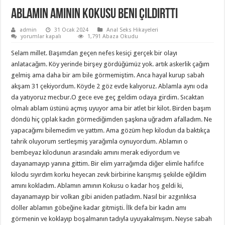
Ablamın Amının Kokusu Beni Çıldırttı
admin
31 Ocak 2024
Anal Seks Hikayeleri
Ablamın
yorumlar kapalı
1,791 Abaza Okudu
Amının
Kokusu
Selam millet. Başımdan geçen nefes kesiçi gerçek bir olayı
Beni
Çıldırttı
anlatacağım. Köy yerinde birşey gördüğümüz yok. artık askerlik çağım
için
gelmiş ama daha bir am bile görmemiştim. Anca hayal kurup sabah
akşam 31 çekiyordum. Köyde 2 göz evde kalıyoruz. Ablamla aynı oda
da yatıyoruz mecbur.O gece eve geç geldim odaya girdim. Sıcaktan
olmalı ablam üstünü açmış uyuyor ama bir atlet bir kilot. Birden başım
döndü hiç çıplak kadın görmediğimden şaşkına uğradım afalladım. Ne
yapacağımı bilemedim ve yattım. Ama gözüm hep kilodun da baktıkça
tahrik oluyorum sertleşmiş yarağımla oynuyordum.
Ablamın o
bembeyaz kilodunun arasındakı amını merak ediyordum ve
dayanamayıp yanına gittim. Bir elim yarrağımda diğer elimle hafifce
kilodu sıyırdım korku heyecan zevk birbirine karışmış şekilde eğildim
amını kokladım. Ablamın amının Kokusu o kadar hoş geldi ki,
dayanamayıp bir volkan gibi aniden patladım. Nasıl bir azgınlıksa
döller ablamın göbeğine kadar gitmişti. İlk defa bir kadın amı
görmenin ve koklayıp boşalmanın tadıyla uyuyakalmışım. Neyse sabah