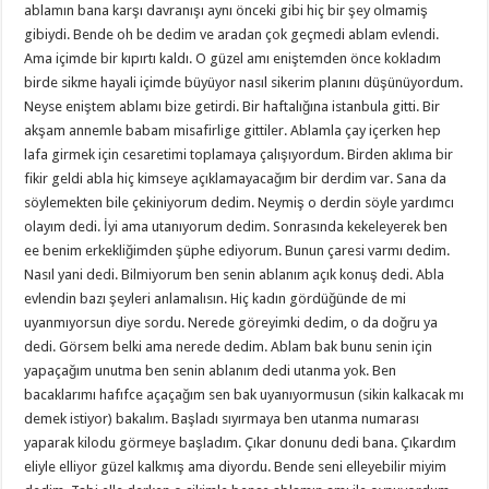
ablamın bana karşı davranışı aynı önceki gibi hiç bir şey olmamiş
gibiydi. Bende oh be dedim ve aradan çok geçmedi ablam evlendi.
Ama içimde bir kıpırtı kaldı. O güzel amı eniştemden önce kokladım
birde sikme hayali içimde büyüyor nasıl sikerim planını düşünüyordum.
Neyse eniştem ablamı bize getirdi. Bir haftalığına istanbula gitti. Bir
akşam annemle babam misafirlige gittiler. Ablamla çay içerken hep
lafa girmek için cesaretimi toplamaya çalışıyordum. Birden aklıma bir
fikir geldi abla hiç kimseye açıklamayacağım bir derdim var. Sana da
söylemekten bile çekiniyorum dedim. Neymiş o derdin söyle yardımcı
olayım dedi. İyi ama utanıyorum dedim. Sonrasında kekeleyerek ben
ee benim erkekliğimden şüphe ediyorum. Bunun çaresi varmı dedim.
Nasıl yani dedi. Bilmiyorum ben senin ablanım açık konuş dedi. Abla
evlendin bazı şeyleri anlamalısın. Hiç kadın gördüğünde de mi
uyanmıyorsun diye sordu. Nerede göreyimki dedim, o da doğru ya
dedi. Görsem belki ama nerede dedim. Ablam bak bunu senin için
yapaçağım unutma ben senin ablanım dedi utanma yok. Ben
bacaklarımı hafıfce açaçağım sen bak uyanıyormusun (sikin kalkacak mı
demek istiyor) bakalım. Başladı sıyırmaya ben utanma numarası
yaparak kilodu görmeye başladım. Çıkar donunu dedi bana. Çıkardım
eliyle elliyor güzel kalkmış ama diyordu. Bende seni elleyebilir miyim