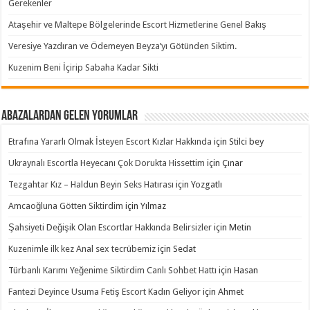
Gerekenler
Ataşehir ve Maltepe Bölgelerinde Escort Hizmetlerine Genel Bakış
Veresiye Yazdıran ve Ödemeyen Beyza’yı Götünden Siktim.
Kuzenim Beni İçirip Sabaha Kadar Sikti
Abazalardan Gelen Yorumlar
Etrafına Yararlı Olmak İsteyen Escort Kızlar Hakkında
için
Stilci bey
Ukraynalı Escortla Heyecanı Çok Dorukta Hissettim
için
Çınar
Tezgahtar Kız – Haldun Beyin Seks Hatırası
için
Yozgatlı
Amcaoğluna Götten Siktirdim
için
Yılmaz
Şahsiyeti Değişik Olan Escortlar Hakkında Belirsizler
için
Metin
Kuzenimle ilk kez Anal sex tecrübemiz
için
Sedat
Türbanlı Karımı Yeğenime Siktirdim Canlı Sohbet Hattı
için
Hasan
Fantezi Deyince Usuma Fetiş Escort Kadın Geliyor
için
Ahmet