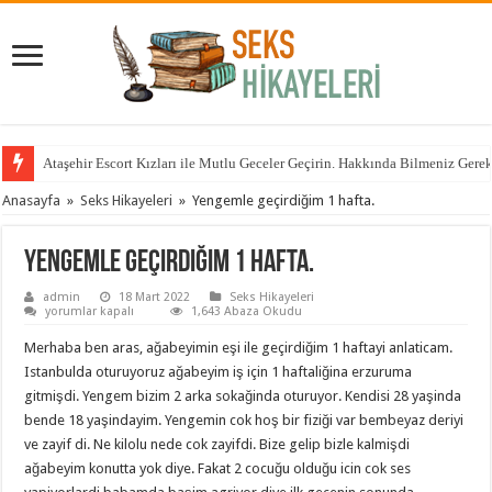
Ataşehir Escort Kızları ile Mutlu Geceler Geçirin. Hakkında Bilmeniz Gere
Anasayfa
»
Seks Hikayeleri
»
Yengemle geçirdiğim 1 hafta.
Yengemle geçirdiğim 1 hafta.
admin
18 Mart 2022
Seks Hikayeleri
Yengemle
yorumlar kapalı
1,643 Abaza Okudu
geçirdiğim
1
Merhaba ben aras, ağabeyimin eşi ile geçirdiğim 1 haftayi anlaticam.
hafta.
için
Istanbulda oturuyoruz ağabeyim iş için 1 haftaliğina erzuruma
gitmişdi. Yengem bizim 2 arka sokağinda oturuyor. Kendisi 28 yaşinda
bende 18 yaşindayim. Yengemin cok hoş bir fiziği var bembeyaz deriyi
ve zayif di. Ne kilolu nede cok zayifdi. Bize gelip bizle kalmişdi
ağabeyim konutta yok diye. Fakat 2 cocuğu olduğu icin cok ses