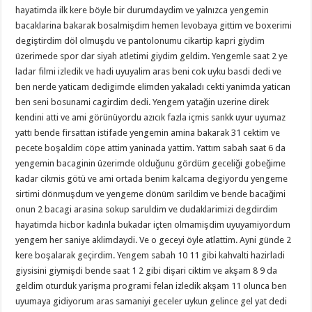
hayatimda ilk kere böyle bir durumdaydim ve yalnızca yengemin
bacaklarina bakarak bosalmişdim hemen levobaya gittim ve boxerimi
degiştirdim döl olmuşdu ve pantolonumu cikartip kapri giydim
üzerimede spor dar siyah atletimi giydim geldim. Yengemle saat 2 ye
ladar filmi izledik ve hadi uyuyalim aras beni cok uyku basdi dedi ve
ben nerde yaticam dedigimde elimden yakaladı cekti yanimda yatican
ben seni bosunami cagirdim dedi. Yengem yatağin uzerine direk
kendini atti ve ami görünüyordu azıcık fazla içmis sankk uyur uyumaz
yattı bende firsattan istifade yengemin amina bakarak 31 cektim ve
pecete boşaldim cöpe attim yaninada yattim. Yattım sabah saat 6 da
yengemin bacaginin üzerimde olduğunu gördüm geceliği gobeğime
kadar cikmis götü ve ami ortada benim kalcama degiyordu yengeme
sirtimi dönmuşdum ve yengeme dönüm sarildim ve bende bacağimi
onun 2 bacagi arasina sokup saruldim ve dudaklarimizi degdirdim
hayatimda hicbor kadınla bukadar içten olmamişdim uyuyamiyordum
yengem her saniye aklimdaydi. Ve o geceyi öyle atlattim. Ayni günde 2
kere boşalarak geçirdim. Yengem sabah 10 11 gibi kahvalti hazirladi
giysisini giymişdi bende saat 1 2 gibi dişari ciktim ve akşam 8 9 da
geldim oturduk yarişma programi felan izledik akşam 11 olunca ben
uyumaya gidiyorum aras samaniyi geceler uykun gelince gel yat dedi