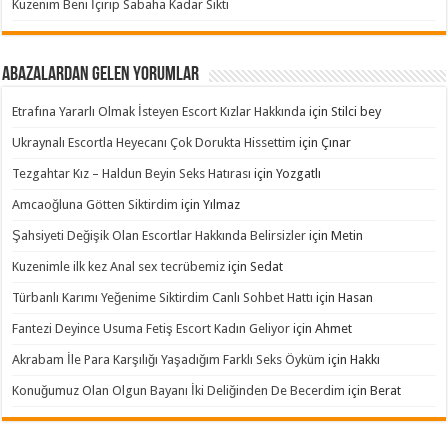
Kuzenim Beni İçirip Sabaha Kadar Sikti
Abazalardan Gelen Yorumlar
Etrafına Yararlı Olmak İsteyen Escort Kızlar Hakkında
için
Stilci bey
Ukraynalı Escortla Heyecanı Çok Dorukta Hissettim
için
Çınar
Tezgahtar Kız – Haldun Beyin Seks Hatırası
için
Yozgatlı
Amcaoğluna Götten Siktirdim
için
Yılmaz
Şahsiyeti Değişik Olan Escortlar Hakkında Belirsizler
için
Metin
Kuzenimle ilk kez Anal sex tecrübemiz
için
Sedat
Türbanlı Karımı Yeğenime Siktirdim Canlı Sohbet Hattı
için
Hasan
Fantezi Deyince Usuma Fetiş Escort Kadın Geliyor
için
Ahmet
Akrabam İle Para Karşılığı Yaşadığım Farklı Seks Öyküm
için
Hakkı
Konuğumuz Olan Olgun Bayanı İki Deliğinden De Becerdim
için
Berat