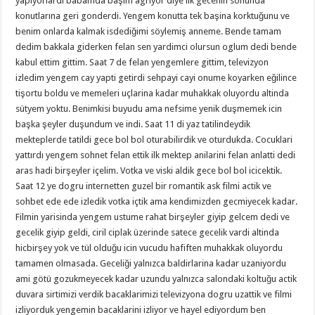
yapiyorlardi babamda başim agriyor diye ilk gecenin sonunda
konutlarına geri gonderdi. Yengem konutta tek başina korktuğunu ve
benim onlarda kalmak isdediğimi söylemiş anneme. Bende tamam
dedim bakkala giderken felan sen yardimci olursun oglum dedi bende
kabul ettim gittim. Saat 7 de felan yengemlere gittim, televizyon
izledim yengem cay yapti getirdi sehpayi cayi onume koyarken eğilince
tişortu boldu ve memeleri uçlarina kadar muhakkak oluyordu altinda
sütyem yoktu. Benimkisi buyudu ama nefsime yenik duşmemek icin
başka şeyler duşundum ve indi. Saat 11 di yaz tatilindeydik
mekteplerde tatildi gece bol bol oturabilirdik ve oturdukda. Cocuklari
yattırdı yengem sohnet felan ettik ilk mektep anilarini felan anlatti dedi
aras hadi birşeyler içelim. Votka ve viski aldik gece bol bol icicektik.
Saat 12 ye dogru internetten guzel bir romantik ask filmi actik ve
sohbet ede ede izledik votka içtik ama kendimizden gecmiyecek kadar.
Filmin yarisinda yengem ustume rahat birşeyler giyip gelcem dedi ve
gecelik giyip geldi, ciril ciplak üzerinde satece gecelik vardi altinda
hicbirşey yok ve tül olduğu icin vucudu hafiften muhakkak oluyordu
tamamen olmasada. Geceliği yalnızca baldirlarina kadar uzaniyordu
ami götü gozukmeyecek kadar uzundu yalnızca salondaki koltuğu actik
duvara sirtimizi verdik bacaklarimizi televizyona dogru uzattik ve filmi
izliyorduk yengemin bacaklarini izliyor ve hayel ediyordum ben