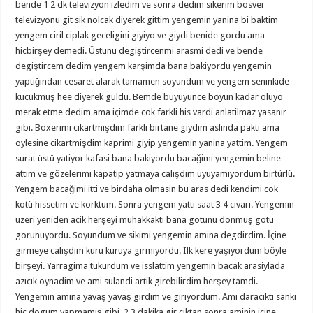
bende 1 2 dk televizyon izledim ve sonra dedim sikerim bosver
televizyonu git sik nolcak diyerek gittim yengemin yanina bi baktim
yengem ciril ciplak geceligini giyiyo ve giydi benide gordu ama
hicbirşey demedi. Üstunu degiştircenmi arasmi dedi ve bende
degiştircem dedim yengem karşimda bana bakiyordu yengemin
yaptiğindan cesaret alarak tamamen soyundum ve yengem seninkide
kucukmuş hee diyerek güldü. Bemde buyuyunce boyun kadar oluyo
merak etme dedim ama içimde cok farkli his vardi anlatilmaz yasanir
gibi. Boxerimi cikartmişdim farkli birtane giydim aslinda pakti ama
oylesine cikartmişdim kaprimi giyip yengemin yanina yattim. Yengem
surat üstü yatiyor kafasi bana bakiyordu bacağimi yengemin beline
attim ve gözelerimi kapatip yatmaya calişdim uyuyamiyordum birtürlü.
Yengem bacağimi itti ve birdaha olmasin bu aras dedi kendimi cok
kotü hissetim ve korktum. Sonra yengem yattı saat 3 4 civari. Yengemin
uzeri yeniden acik herşeyi muhakkaktı bana götünü donmuş götü
gorunuyordu. Soyundum ve sikimi yengemin amina degdirdim. İçine
girmeye calişdim kuru kuruya girmiyordu. Ilk kere yaşiyordum böyle
birşeyi. Yarragima tukurdum ve isslattim yengemin bacak arasiylada
azıcık oynadim ve ami sulandi artik girebilirdim herşey tamdi.
Yengemin amina yavaş yavaş girdim ve giriyordum. Ami daracikti sanki
hic dogum yapmamiş gibi. 2 3 dakika gir ciktan sonra aminin içine