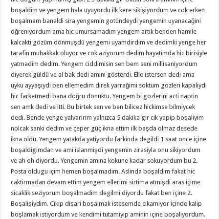
boşaldim ve yengem hala uyuyordu ilk kere sikişiyordum ve cok erken
boşalmam banaldi sira yengemin gotündeydi yengemin uyanacağini
öğreniyordum ama hic umursamadim yengem artik benden hamile
kalcakti gözüm dönmuşdü yengemi uyamdirdim ve dedimki yenge her
tarafin muhakkak oluyor ve cok aziyorum dedim hayatimda hic birisiyle
yatmadim dedim. Yengem ciddimisin sen bem seni millisaniyordum
diyerek güldü ve al bak dedi amini gösterdi. Elle istersen dedi ama
uyku ayyaşıydı ben ellemedim direk yarrağimi soktum gozleri kapaliydi
hic farketmedi bana doğru dönüktu. Yengem bi gözlerini acti naptin
sen amk dedi ve itti. Bu birtek sen ve ben bilicez hickimse bilmiycek
dedi. Bende yenge yalvaririm yalnızca 5 dakika gir cik yapip boşaliyim
nolcak sanki dedim ve çeper güç ikna ettim ilk başda olmaz desede
ikna oldu. Yengem yatakda yatiyordu farkinda degildi 1 saat once içine
boşaldigimdan ve ami islanmişdi yengemin zirasiyla onu sikiyordum
ve ah oh diyordu. Yengemin amina kokune kadar sokuyordum bu 2.
Posta oldugu içim hemen boşalmadim. Aslinda boşaldim fakat hic
caktirmadan devam ettim yengem ellerimi sirtima atmişdi aras içime
sicaklik seziyorum boşalmadim degilmi diyordu fakat ben içine 2.
Boşalişiydim. Cikip dişari boşalmak istesemde cikamiyor içinde kalip
boşlamak istiyordum ve kendimi tutamiyip aminin içine boşaliyordum.