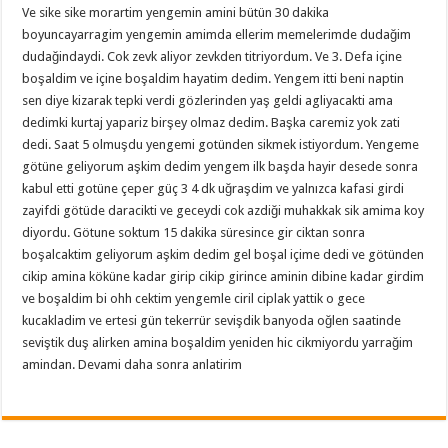
Ve sike sike morartim yengemin amini bütün 30 dakika
boyuncayarragim yengemin amimda ellerim memelerimde dudağim
dudağindaydi. Cok zevk aliyor zevkden titriyordum. Ve 3. Defa içine
boşaldim ve içine boşaldim hayatim dedim. Yengem itti beni naptin
sen diye kizarak tepki verdi gözlerinden yaş geldi agliyacakti ama
dedimki kurtaj yapariz birşey olmaz dedim. Başka caremiz yok zati
dedi. Saat 5 olmuşdu yengemi gotünden sikmek istiyordum. Yengeme
götüne geliyorum aşkim dedim yengem ilk başda hayir desede sonra
kabul etti gotüne çeper güç 3 4 dk uğraşdim ve yalnızca kafasi girdi
zayifdi götüde daracikti ve geceydi cok azdiği muhakkak sik amima koy
diyordu. Götune soktum 15 dakika süresince gir ciktan sonra
boşalcaktim geliyorum aşkim dedim gel boşal içime dedi ve götünden
cikip amina köküne kadar girip cikip girince aminin dibine kadar girdim
ve boşaldim bi ohh cektim yengemle ciril ciplak yattik o gece
kucakladim ve ertesi gün tekerrür sevişdik banyoda oğlen saatinde
seviştik duş alirken amina boşaldim yeniden hic cikmiyordu yarrağim
amindan. Devami daha sonra anlatirim