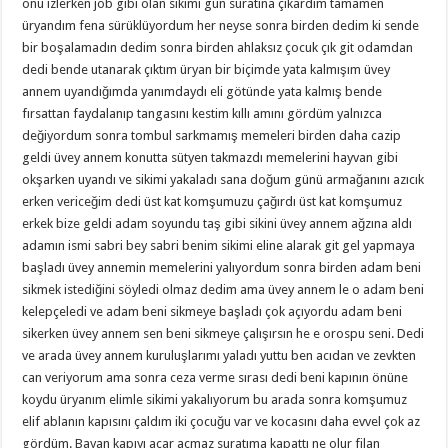
onu izlerken job gibi olan sikimi gün suratına çıkardım tamamen
üryandım fena sürüklüyordum her neyse sonra birden dedim ki sende
bir boşalamadın dedim sonra birden ahlaksız çocuk çık git odamdan
dedi bende utanarak çıktım üryan bir biçimde yata kalmışım üvey
annem uyandığımda yanımdaydı eli götünde yata kalmış bende
fırsattan faydalanıp tangasını kestim kıllı amını gördüm yalnızca
değiyordum sonra tombul sarkmamış memeleri birden daha cazip
geldi üvey annem konutta sütyen takmazdı memelerini hayvan gibi
okşarken uyandı ve sikimi yakaladı sana doğum günü armağanını azıcık
erken vericeğim dedi üst kat komşumuzu çağırdı üst kat komşumuz
erkek bize geldi adam soyundu taş gibi sikini üvey annem ağzına aldı
adamın ismi sabri bey sabri benim sikimi eline alarak git gel yapmaya
başladı üvey annemin memelerini yalıyordum sonra birden adam beni
sikmek istediğini söyledi olmaz dedim ama üvey annem le o adam beni
kelepçeledi ve adam beni sikmeye başladı çok açıyordu adam beni
sikerken üvey annem sen beni sikmeye çalışırsın he e orospu seni. Dedi
ve arada üvey annem kuruluşlarımı yaladı yuttu ben acıdan ve zevkten
can veriyorum ama sonra ceza verme sırası dedi beni kapının önüne
koydu üryanım elimle sikimi yakalıyorum bu arada sonra komşumuz
elif ablanın kapısını çaldım iki çocuğu var ve kocasını daha evvel çok az
gördüm. Bayan kapıyı açar açmaz suratıma kapattı ne olur filan