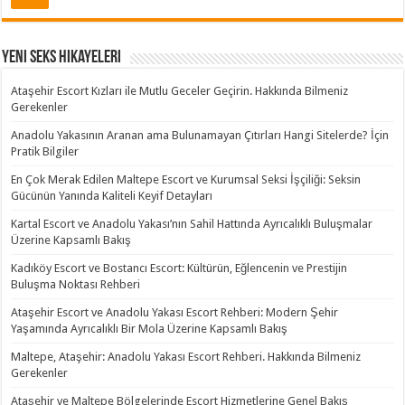
Yeni Seks Hikayeleri
Ataşehir Escort Kızları ile Mutlu Geceler Geçirin. Hakkında Bilmeniz
Gerekenler
Anadolu Yakasının Aranan ama Bulunamayan Çıtırları Hangi Sitelerde? İçin
Pratik Bilgiler
En Çok Merak Edilen Maltepe Escort ve Kurumsal Seksi İşçiliği: Seksin
Gücünün Yanında Kaliteli Keyif Detayları
Kartal Escort ve Anadolu Yakası’nın Sahil Hattında Ayrıcalıklı Buluşmalar
Üzerine Kapsamlı Bakış
Kadıköy Escort ve Bostancı Escort: Kültürün, Eğlencenin ve Prestijin
Buluşma Noktası Rehberi
Ataşehir Escort ve Anadolu Yakası Escort Rehberi: Modern Şehir
Yaşamında Ayrıcalıklı Bir Mola Üzerine Kapsamlı Bakış
Maltepe, Ataşehir: Anadolu Yakası Escort Rehberi. Hakkında Bilmeniz
Gerekenler
Ataşehir ve Maltepe Bölgelerinde Escort Hizmetlerine Genel Bakış