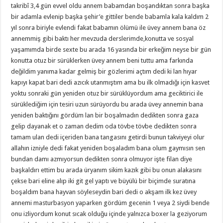
takribî 3,4 gün evvel oldu annem babamdan boşandıktan sonra başka
bir adamla evlenip başka şehir’e gittiler bende babamla kala kaldım 2
yıl sonra biriyle evlendi fakat babamın ölümü ile üvey annem bana öz
annemmiş gibi baktı her mevzuda derslerimde,konutta ve sosyal
yaşamımda birde sexte bu arada 16 yasında bir erkeğim neyse bir gün
konutta otuz bir sürüklerken üvey annem beni tuttu ama farkında
değildim yanıma kadar gelmiş bir gözlerimi açtım dedi ki lan hıyar
kapıyı kapat bari dedi azıcık utanmıştım ama bu ilk olmadığı için kasvet
yoktu sonraki gün yeniden otuz bir sürüklüyordum ama geciktirici ile
sürüklediğim için tesiri uzun sürüyordu bu arada üvey annemin bana
yeniden baktığını gördüm lan bir boşalmadın dedikten sonra gaza
gelip dayanak et o zaman dedim oda tövbe tövbe dedikten sonra
tamam ulan dedi içeriden bana tangasını getirdi bunun takviyeyi olur
allahın izniyle dedi fakat yeniden boşaladım bana olum gaymısın sen
bundan damı azmıyorsun dedikten sonra olmuyor işte filan diye
başkaldırı ettim bu arada üryanım sikim kazık gibi bu onun alakasını
çekse bari eline alıp iki git gel yaptı ve büyülü bir biçimde suratına
boşaldım bana hayvan söyleseydin bari dedi o akşam ilk kez üvey
annemi masturbasyon yaparken gördüm gecenin 1 veya 2 siydi bende
onu izliyordum konut sıcak olduğu içinde yalnızca boxer la geziyorum