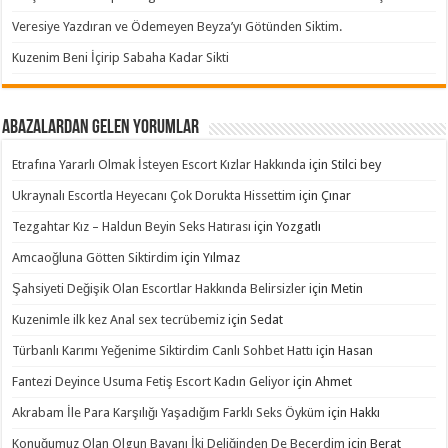
Veresiye Yazdıran ve Ödemeyen Beyza’yı Götünden Siktim.
Kuzenim Beni İçirip Sabaha Kadar Sikti
Abazalardan Gelen Yorumlar
Etrafına Yararlı Olmak İsteyen Escort Kızlar Hakkında
için
Stilci bey
Ukraynalı Escortla Heyecanı Çok Dorukta Hissettim
için
Çınar
Tezgahtar Kız – Haldun Beyin Seks Hatırası
için
Yozgatlı
Amcaoğluna Götten Siktirdim
için
Yılmaz
Şahsiyeti Değişik Olan Escortlar Hakkında Belirsizler
için
Metin
Kuzenimle ilk kez Anal sex tecrübemiz
için
Sedat
Türbanlı Karımı Yeğenime Siktirdim Canlı Sohbet Hattı
için
Hasan
Fantezi Deyince Usuma Fetiş Escort Kadın Geliyor
için
Ahmet
Akrabam İle Para Karşılığı Yaşadığım Farklı Seks Öyküm
için
Hakkı
Konuğumuz Olan Olgun Bayanı İki Deliğinden De Becerdim
için
Berat