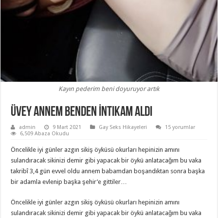
Kayın pederim beni doyuruyor artık
Üvey Annem Benden İntikam Aldı
admin
9 Mart 2021
Gay Seks Hikayeleri
15 yorumlar
6,509 Abaza Okudu
Öncelikle iyi günler azgın sikiş öyküsü okurları hepinizin amını
sulandıracak sikinizi demir gibi yapacak bir öykü anlatacağım bu vaka
takribî 3,4 gün evvel oldu annem babamdan boşandıktan sonra başka
bir adamla evlenip başka şehir’e gittiler…
Öncelikle iyi günler azgın sikiş öyküsü okurları hepinizin amını
sulandıracak sikinizi demir gibi yapacak bir öykü anlatacağım bu vaka