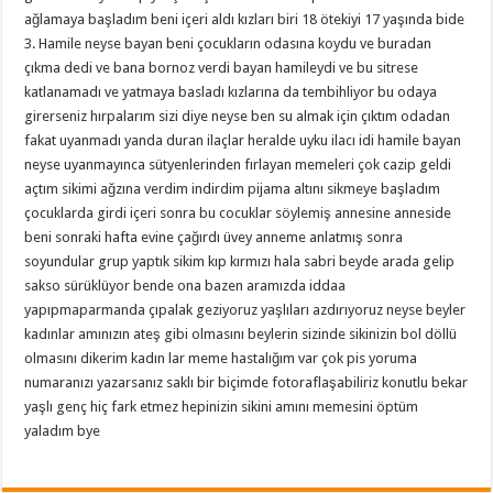
ağlamaya başladım beni içeri aldı kızları biri 18 ötekiyi 17 yaşında bide
3. Hamile neyse bayan beni çocukların odasına koydu ve buradan
çıkma dedi ve bana bornoz verdi bayan hamileydi ve bu sitrese
katlanamadı ve yatmaya basladı kızlarına da tembihliyor bu odaya
girerseniz hırpalarım sizi diye neyse ben su almak için çıktım odadan
fakat uyanmadı yanda duran ilaçlar heralde uyku ilacı idi hamile bayan
neyse uyanmayınca sütyenlerinden fırlayan memeleri çok cazip geldi
açtım sikimi ağzına verdim indirdim pijama altını sikmeye başladım
çocuklarda girdi içeri sonra bu cocuklar söylemiş annesine anneside
beni sonraki hafta evine çağırdı üvey anneme anlatmış sonra
soyundular grup yaptık sikim kıp kırmızı hala sabri beyde arada gelip
sakso sürüklüyor bende ona bazen aramızda iddaa
yapıpmaparmanda çıpalak geziyoruz yaşlıları azdırıyoruz neyse beyler
kadınlar amınızın ateş gibi olmasını beylerin sizinde sikinizin bol döllü
olmasını dikerim kadın lar meme hastalığım var çok pis yoruma
numaranızı yazarsanız saklı bir biçimde fotoraflaşabiliriz konutlu bekar
yaşlı genç hiç fark etmez hepinizin sikini amını memesini öptüm
yaladım bye