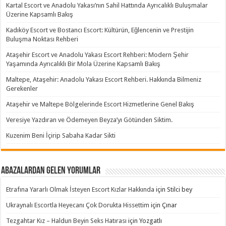
Kartal Escort ve Anadolu Yakası’nın Sahil Hattında Ayrıcalıklı Buluşmalar
Üzerine Kapsamlı Bakış
Kadıköy Escort ve Bostancı Escort: Kültürün, Eğlencenin ve Prestijin
Buluşma Noktası Rehberi
Ataşehir Escort ve Anadolu Yakası Escort Rehberi: Modern Şehir
Yaşamında Ayrıcalıklı Bir Mola Üzerine Kapsamlı Bakış
Maltepe, Ataşehir: Anadolu Yakası Escort Rehberi. Hakkında Bilmeniz
Gerekenler
Ataşehir ve Maltepe Bölgelerinde Escort Hizmetlerine Genel Bakış
Veresiye Yazdıran ve Ödemeyen Beyza’yı Götünden Siktim.
Kuzenim Beni İçirip Sabaha Kadar Sikti
Abazalardan Gelen Yorumlar
Etrafına Yararlı Olmak İsteyen Escort Kızlar Hakkında
için
Stilci bey
Ukraynalı Escortla Heyecanı Çok Dorukta Hissettim
için
Çınar
Tezgahtar Kız – Haldun Beyin Seks Hatırası
için
Yozgatlı