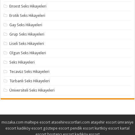
Ensest Seks Hikayeleri
Erotik Seks Hikayeleri
Gay Seks Hikayeleri
Grup Seks Hikayeleri
Liseli Seks Hikayeleri
Olgun Seks Hikayeleri
Seks Hikayeleri
Tecavüz Seks Hikayeleri
Türbanlı Seks Hikayeleri
Üniversiteli Seks Hikayeleri
mozaka.com
maltepe escort
atasehirescortlari.com
ataşehir escort
ümraniye
escort
kadıköy escort
göztepe escort
pendik escort
kurtköy escort
kartal
escort
bostancı escort
kadıköy escort