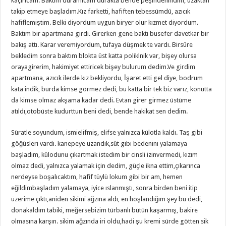
kaçırıcam. Baktım duramıcam durakta bende peşindenindim, uzaktan
takip etmeye başladım.Kız farketti, hafiften tebessümdü, azıcık
hafiflemiştim. Belki diyordum uygun biryer olur kızmet diyordum.
Baktım bir apartmana girdi. Girerken gene baktı busefer davetkar bir
bakış attı. Karar veremiyordum, tufaya düşmek te vardı. Birsüre
bekledim sonra baktım blokta üst katta poliklnik var, bişey olursa
orayagirerim, hakimiyet ettiricek bişey bulurum dedim.Ve girdim
apartmana, azıcık ilerde kız bekliyordu, İşaret etti gel diye, bodrum
kata indik, burda kimse görmez dedi, bu katta bir tek biz varız, konutta
da kimse olmaz akşama kadar dedi. Evtan girer girmez üstüme
atıldı,otobüste kudurttun beni dedi, bende hakikat sen dedim.
Süratle soyundum, ismielifmiş, elifse yalnızca külotla kaldı. Taş gibi
göğüsleri vardı. kanepeye uzandık,süt gibi bedenini yalamaya
başladım, külodunu çıkartmak istedim bir cinsli izinvermedi, kızım
olmaz dedi, yalnızca yalamak için dedim, güçle ikna ettim,çıkarınca
nerdeyse boşalıcaktım, hafif tüylü lokum gibi bir am, hemen
eğildimbaşladım yalamaya, iyice ıslanmıştı, sonra birden beni itip
üzerime çıktı,aniden sikimi ağzına aldı, en hoşlandığım şey bu dedi,
donakaldım tabiki, meğersebizim türbanlı bütün kaşarmış, bakire
olmasına karşın. sikim ağzında iri oldu,hadi şu kremi sürde götten sik