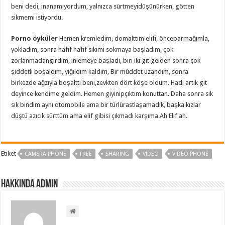
beni dedi, inanamıyordum, yalnızca sürtmeyidüşünürken, götten
sikmemi istiyordu.
Porno öyküler
Hemen kremledim, domalttım elifi, önceparmağımla,
yokladım, sonra hafif hafif sikimi sokmaya başladım, çok
zorlanmadangirdim, inlemeye başladı, biri iki git gelden sonra çok
şiddetli boşaldım, yığıldım kaldım, Bir müddet uzandım, sonra
birkezde ağzıyla boşalttı beni,zevkten dört köşe oldum. Hadi artık git
deyince kendime geldim. Hemen giyinipçıktım konuttan. Daha sonra sık
sık bindim aynı otomobile ama bir türlürastlaşamadık, başka kızlar
düştü azıcık sürttüm ama elif gibisi çıkmadı karşıma.Ah Elif ah.
Etiket
CAMERA PHONE
FREE
SHARING
VIDEO
VIDEO PHONE
Hakkında admin