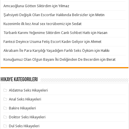
Amcaoğluna Götten Siktirdim
için
Yılmaz
Şahsiyeti Değişik Olan Escortlar Hakkında Belirsizler
için
Metin
Kuzenimle ilk kez Anal sex tecrübemiz
için
Sedat
Türbanlı Karımı Yeğenime Siktirdim Canlı Sohbet Hattı
için
Hasan
Fantezi Deyince Usuma Fetiş Escort Kadın Geliyor
için
Ahmet
Akrabam İle Para Karşılığı Yaşadığım Farklı Seks Öyküm
için
Hakkı
Konuğumuz Olan Olgun Bayanı İki Deliğinden De Becerdim
için
Berat
Hikaye Kategorileri
Aldatma Seks Hikayeleri
Anal Seks Hikayeleri
Bakire Hikayeleri
Doktor Seks Hikayeleri
Dul Seks Hikayeleri