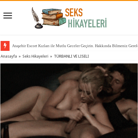
Ataşehir Escort Kızları ile Mutlu Geceler Geçirin. Hakkında Bilmeniz Gere
Anasayfa
»
Seks Hikayeleri
»
TÜRBANLI VE LISELI