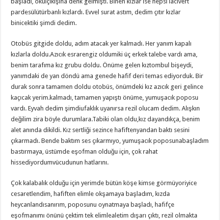
başladı, okulçıkışına denk gelmişti. Binen kızlar ise hepsi lacivert
pardesülütürbanlı kızlardı. Evvel surat astım, dedim çıtır kızlar
binicektiki şimdi dedim.
Otobüs gitgide doldu, adım atacak yer kalmadı. Her yanım kapalı
kızlarla doldu.Azıcık esrarengiz oldumiki üç erkek talebe vardı ama,
benim tarafıma kız grubu doldu. Önüme gelen kıztombul bişeydi,
yanımdaki de yan döndü ama genede hafif deri temas ediyorduk. Bir
durak sonra tamamen doldu otobüs, önümdeki kız azıcık geri gelince
kaçıcak yerim.kalmadı, tamamen yapıştı önüme, yumuşacık poposu
vardı. Eyvah dedim şimdiufaklık uyanırsa rezil olucam dedim. Alışkın
değilim zira böyle durumlara.Tabiki olan oldu,kız dayandıkça, benim
alet anında dikildi. Kız sertliği sezince hafiftenyandan baktı sesini
çıkarmadı. Bende baktım ses çıkarmıyo, yumuşacık poposunabaşladım
bastırmaya, üstümde eşofman olduğu için, çok rahat
hissediyordumvücudunun hatlarını.
Çok kalabalık olduğu için yerimde bütün köşe kimse görmüyoriyice
cesaretlendim, hafiften elimle okşamaya başladım, kızda
heycanlandısanırım, poposunu oynatmaya başladı, hafifçe
eşofmanımı önünü çektim tek elimlealetim dışarı çıktı, rezil olmakta