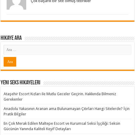
Çok başarılı bir site olmuş tebrikler
Hikaye ARA
Yeni Seks Hikayeleri
Ataşehir Escort Kızları ile Mutlu Geceler Geçirin. Hakkında Bilmeniz
Gerekenler
Anadolu Yakasının Aranan ama Bulunamayan Çıtırları Hangi Sitelerde? İçin
Pratik Bilgiler
En Çok Merak Edilen Maltepe Escort ve Kurumsal Seksi İşçiliği: Seksin
Gücünün Yanında Kaliteli Keyif Detayları