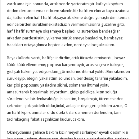
vardı ama işin sonunda, artık bende şarteratmıştı. kafaya koydum
dedim derisine temaz edicem sikimle.Kız hafiften elini arkaya uzatınca
da, tuttum elini hafif hafif okşayarak,sikime doğru yanaştırdım, temas
edince birden sürüklemek istedi,izin vermedim.Sonra güzeline gitti,
hafif hafif sürtmeye okşamaya başladı. O sürterken bendeağrar
arkadan pardesüsünü yukarıya sürüklemeye başladım, bembeyaz
bacakları ortayaçıkınca hepten azdım, nerdeyse boşalıcaktım.
Beyaz külodu vardı, hafifçe indirdim,artık itirazda etmiyordu, beyaz
kütür kütürellenmemiş poposu karşımdaydı, arasıra çevre bakıyor,
gidişatı hakimiyet ediyordum,görmelerine ihtimal yoktu. Elini sikimden
sürükleyip, eteğini yakalattım solundan, bendesağ tarafını yakaladım,
kar gibi poposunu yasladım sikimi, sokmama ihtimal yoktu
amasürterek boşalmak istiyordum, gidip geldikçe, kızın soluğu
süratlendi ve birdenkasıldığını hissettim, boşalmıştı, titremesinden
çekindim, çok şiddetli olduçünkü, anlaşılır diye geri çekildim azıcık, O
an hafif kıpırdanmalar oldu öteki kızlarda hemen derlendim, tam
tadımkaçmış fakat azgınlıktan kudurucaktım.
Okmeydanına gelince baktım kız inmeyehazırlanıyor eyvah dedim kızı