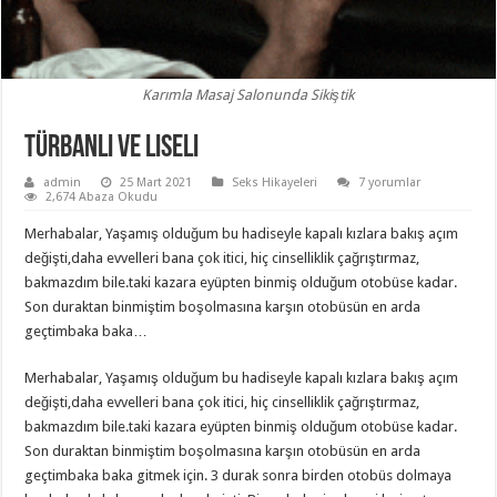
Karımla Masaj Salonunda Sikiştik
TÜRBANLI VE LISELI
admin
25 Mart 2021
Seks Hikayeleri
7 yorumlar
2,674 Abaza Okudu
Merhabalar, Yaşamış olduğum bu hadiseyle kapalı kızlara bakış açım
değişti,daha evvelleri bana çok itici, hiç cinselliklik çağrıştırmaz,
bakmazdım bile.taki kazara eyüpten binmiş olduğum otobüse kadar.
Son duraktan binmiştim boşolmasına karşın otobüsün en arda
geçtimbaka baka…
Merhabalar, Yaşamış olduğum bu hadiseyle kapalı kızlara bakış açım
değişti,daha evvelleri bana çok itici, hiç cinselliklik çağrıştırmaz,
bakmazdım bile.taki kazara eyüpten binmiş olduğum otobüse kadar.
Son duraktan binmiştim boşolmasına karşın otobüsün en arda
geçtimbaka baka gitmek için. 3 durak sonra birden otobüs dolmaya