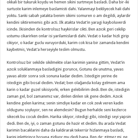
okkali bir tukuruk koydu ve hemen sikini surtmeye basladi. Daha bir-iki
surtuste karim inlemeye baslamisti dahi. Yalanmayi bekliyecek hali dahi
yoktu. Sanki sabah yatakta benim sikimi somuren o am degildi, aylardir
kendini siktirememis gibi acti. Ilk atakta Vedat’in yaragi kayboluverdi
icinde. Ikisinden de kontrolsuz haykirislar cikti. Ben azıcık geri cekilip
ustumu cikarirken onlar isi yarilamislardi dahi. Vedat o kadar hizli girip
cikiyor, o kadar guclu vuruyorduki, karim cok kisa bir zamanda kendini
kaybetmis, Vedat’a herseyiyle teslim olmustu.
Kontrolsuz bir sekilde sikilmekte olan karimin yanina gittim, Vedat’in
azıcık soluklanmaya basladigini gorunce, Gotunu de unutma, yavas
yavas alistir sonra sok sonuna kadar dedim. Istedigin yerine de
istedigin gibi bosal dedim. Vedat; ben olağanda kolay gelmem ama
karin o kadar guzel sikisiyorki, erken gelebilirim dedi. Ben de, istedigin
zaman gel, bol zamanımız var, dinlen dinlen sik gene dedim. Azıcık
kendine gelen karima; senin simdiye kadar en cok zevk veren kadin
oldugunu soyluyor, sen ne alemdesin? Bugun herhalde seni kezlerce
sikecek bu cocuk dedim. Harika sikiyor, istedigi gibi, istedigi seyi yapsin
dedi. Ben de, iyi, o zaman gotunu de hazir et dedim. Bu arada Vedat
karimin bacaklarini daha da kaldirarak tekerrür hizlanmaya basladi,
karini inlettirince hosuna gidiyor mu dedi bana. Ben de; gitmez mi, ne