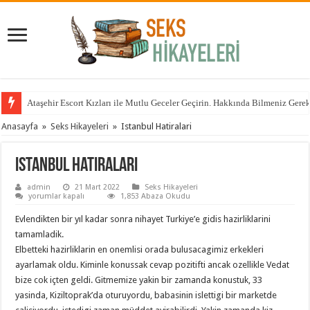
Ataşehir Escort Kızları ile Mutlu Geceler Geçirin. Hakkında Bilmeniz Gere
Anasayfa
»
Seks Hikayeleri
»
Istanbul Hatiralari
Istanbul Hatiralari
admin
21 Mart 2022
Seks Hikayeleri
Istanbul
yorumlar kapalı
1,853 Abaza Okudu
Hatiralari
için
Evlendikten bir yıl kadar sonra nihayet Turkiye’e gidis hazirliklarini
tamamladik.
Elbetteki hazirliklarin en onemlisi orada bulusacagimiz erkekleri
ayarlamak oldu. Kiminle konussak cevap pozitifti ancak ozellikle Vedat
bize cok içten geldi. Gitmemize yakin bir zamanda konustuk, 33
yasinda, Kiziltoprak’da oturuyordu, babasinin islettigi bir marketde