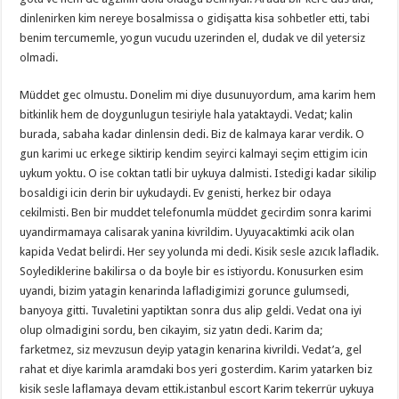
dinlenirken kim nereye bosalmissa o gidişatta kisa sohbetler etti, tabi
benim tercumemle, yogun vucudu uzerinden el, dudak ve dil yetersiz
olmadi.
Müddet gec olmustu. Donelim mi diye dusunuyordum, ama karim hem
bitkinlik hem de doygunlugun tesiriyle hala yataktaydi. Vedat; kalin
burada, sabaha kadar dinlensin dedi. Biz de kalmaya karar verdik. O
gun karimi uc erkege siktirip kendim seyirci kalmayi seçim ettigim icin
uykum yoktu. O ise coktan tatli bir uykuya dalmisti. Istedigi kadar sikilip
bosaldigi icin derin bir uykudaydi. Ev genisti, herkez bir odaya
cekilmisti. Ben bir muddet telefonumla müddet gecirdim sonra karimi
uyandirmamaya calisarak yanina kivrildim. Uyuyacaktimki acik olan
kapida Vedat belirdi. Her sey yolunda mi dedi. Kisik sesle azıcık lafladik.
Soylediklerine bakilirsa o da boyle bir es istiyordu. Konusurken esim
uyandi, bizim yatagin kenarinda lafladigimizi gorunce gulumsedi,
banyoya gitti. Tuvaletini yaptiktan sonra dus alip geldi. Vedat ona iyi
olup olmadigini sordu, ben cikayim, siz yatın dedi. Karim da;
farketmez, siz mevzusun deyip yatagin kenarina kivrildi. Vedat’a, gel
rahat et diye karimla aramdaki bos yeri gosterdim. Karim yatarken biz
kisik sesle laflamaya devam ettik.istanbul escort Karim tekerrür uykuya