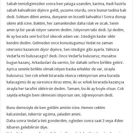
Sabah temizligimizden sonra ben yataga uzandim, karima, Hadi hazirla
sabah kahvaltisini diyince geldi, yuzume oturdu, once bunun tadina bak
dedi. Soktum dilimi amina, dunyanin en lezzetli kahvaltisi ! Sonra donup
sikimi aldi icine. Baktim, her zamankinden daha islak ve sicak. Senin
amin iyi bir yarak istiyor sanırım dedim. Istiyorum tabi dedi. Iyi dedim,
iki ay burada seni bol bol sikecek adam var. Istedigin kadar siktir
kendini dedim. Gelmeden once konustugumuz Vedat ne zaman
isterseniz kazancım diyor diyince, Sen istedigin gibi ayarla. Yalnızca
Vedat’la mi bulusacagiz? dedi. Once Vedat’la bulusuruz, musaitse
bugun kazanç. Arkadaslari da varmis, bir dahaki sefere birlikte getirir.
Ayrica seninle birlikte olmak istiyen baska erkekler de var, sirayla
bulusuruz. Sen cok erkek birarada olunca cekiniyorsun ama burada
kalacagimiz iki ay süresince itiraz etme, iki-uc erkek birarada kazançsa
sirayla her tarafini siktirirsin dedim. Tamam, bu iki ay boyle olsun. Cok
sayida erkegin beni sikmesini istiyorsun sen, öğreniyorum dedi.
Bunu demesiyle de ben geldim aminin icine. Hemen cektim
kalcasindan, tekerrür agzima, yaladim amini.
Daha sonra Vedat’a ileti gonderdim, ogleden sonra saat 3 veya 4’den
itibaren gelebilirsin diye.