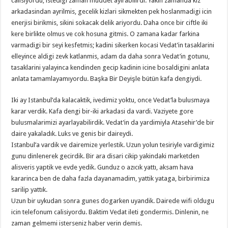
calisiyordu, istedigi zaman müddet ayirabilirdi. Yakin zamanda kiz
arkadasindan ayrilmis, gecelik kizlari sikmekten pek hoslanmadigi icin
enerjisi birikmis, sikini sokacak delik ariyordu. Daha once bir ciftle iki
kere birlikte olmus ve cok hosuna gitmis. O zamana kadar farkina
varmadigi bir seyi kesfetmis; kadini sikerken kocasi Vedat’in tasaklarini
elleyince aldigi zevk katlanmis, adam da daha sonra Vedat’in gotunu,
tasaklarini yalayinca kendinden gecip kadinin icine bosaldigini anlata
anlata tamamlayamıyordu. Başka Bir Deyişle bütün kafa dengiydi.
Iki ay Istanbul’da kalacaktik, ivedimiz yoktu, once Vedat’la bulusmaya
karar verdik. Kafa dengi bir-iki arkadasi da vardi. Vaziyete gore
bulusmalarimizi ayarlayabilirdik. Vedat’in da yardimiyla Atasehir’de bir
daire yakaladık. Luks ve genis bir daireydi.
Istanbul’a vardik ve dairemize yerlestik. Uzun yolun tesiriyle vardigimiz
gunu dinlenerek gecirdik. Bir ara disari cikip yakindaki marketden
alisveris yaptik ve evde yedik. Gunduz o azıcık yattı, aksam hava
kararinca ben de daha fazla dayanamadim, yattik yataga, birbirimiza
sarilip yattık.
Uzun bir uykudan sonra gunes dogarken uyandik. Dairede wifi oldugu
icin telefonum calisiyordu. Baktim Vedat ileti gondermis. Dinlenin, ne
zaman gelmemi isterseniz haber verin demis.