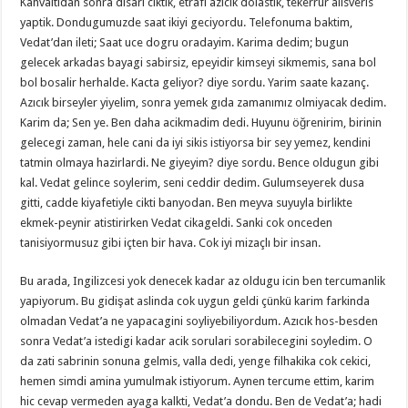
Kahvaltidan sonra disari ciktik, etrafi azıcık dolastik, tekerrür alisveris
yaptik. Dondugumuzde saat ikiyi geciyordu. Telefonuma baktim,
Vedat’dan ileti; Saat uce dogru oradayim. Karima dedim; bugun
gelecek arkadas bayagi sabirsiz, epeyidir kimseyi sikmemis, sana bol
bol bosalir herhalde. Kacta geliyor? diye sordu. Yarim saate kazanç.
Azıcık birseyler yiyelim, sonra yemek gıda zamanımız olmiyacak dedim.
Karim da; Sen ye. Ben daha acikmadim dedi. Huyunu öğrenirim, birinin
gelecegi zaman, hele cani da iyi sikis istiyorsa bir sey yemez, kendini
tatmin olmaya hazirlardi. Ne giyeyim? diye sordu. Bence oldugun gibi
kal. Vedat gelince soylerim, seni ceddir dedim. Gulumseyerek dusa
gitti, cadde kiyafetiyle cikti banyodan. Ben meyva suyuyla birlikte
ekmek-peynir atistirirken Vedat cikageldi. Sanki cok onceden
tanisiyormusuz gibi içten bir hava. Cok iyi mizaçlı bir insan.
Bu arada, Ingilizcesi yok denecek kadar az oldugu icin ben tercumanlik
yapiyorum. Bu gidişat aslinda cok uygun geldi çünkü karim farkinda
olmadan Vedat’a ne yapacagini soyliyebiliyordum. Azıcık hos-besden
sonra Vedat’a istedigi kadar acik sorulari sorabilecegini soyledim. O
da zati sabrinin sonuna gelmis, valla dedi, yenge filhakika cok cekici,
hemen simdi amina yumulmak istiyorum. Aynen tercume ettim, karim
hic cevap vermeden ayaga kalkti, Vedat’a dondu. Ben de Vedat’a; hadi