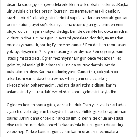
disarida sade giyinir, çevredeki erkeklerin pek dikkatini cekmez. Başka
Bir Deyişle disarida orasini burasini gostermeye merakli degildir.
Mazbut bir cift olarak gezintilerimizi yaptik. Vedat’dan sonraki gun zati
benim hatun gayet soğukkanlıydı ama ucuncu gun gozlerinden emin
oluyordu canim yarak istiyor dedigi. Ben de ozellikle hic dokunmadim,
kudursun diye. Ucuncu gunun aksami yemekten donduk, uyumadan
once dayanamadi, sordu; Eylence ne zaman? Ben de; henuz bir tasarı
yok, ayarliyayim mi? Istiyor musun gene? diyince, Sen öğreniyorsun
istedigimi zati dedi. Öğrenmez miyim? Bir gun once Vedat’dan ileti
gelmisti, iyi tanidigi iki arkadasi Tuzla’da oturuyorlarmis, orada
bulusalim mi diye. Karima dedimki; yarin Cumartesi, cok yakin bir
arkadasim var, o davet etti evine. Ertesi gunu onu uc erkegin
sikeceginden bahsetmedim. Vedat’a da anlattim gidişatı, karim
anlamasin diye Tuzla’daki eve bizden sonra gelmesini soyledim.
Ogleden hemen sonra gittik, adresi bulduk. Esim yalnızca bir arkadas
ziyareti diye bildigi icin birseyden habersiz. Gittik, guzel bir apartman
dairesi. Birini daha önceki bir arkadasim, digerini de onun arkadasi
diye tanittim. Ben daha önceki arkadasimla bulustugumu dusundugu
ve biz hep Turkce konustugumuz icin karim oradaki mecmualara