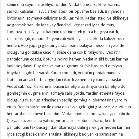
senin onu soymani bekliyor dedim. Vedat hemen kalkti ve karima
sarildi. Kalcalarini avuclarken atesli bir opusme basladi. Bir yandan
birbirlerini soymaya calisiyorlardi. Karimi bu kadar istekli ve sikilmeye
ac gormek beni de iyice keyiflendirdi. Vedat zati iyice dolmus,
kuduruyordu. Neyseki karimin uzerinde tek parca bir giysi vardi,
cikarmasi güç olmadi. Sutyeni zati yoktu, yalnızca klotla kalivermisti
hemen. Hep yaptigi gibi bir yandan bana bakiyor, neşemin yerinde
oldugunu gordukce kendini sikise daha cok birakiyordu. Vedat’in
pantalonunu cozdu, klotunu indirdi hemen. Vedat’in siki bütün karima
layik boydaydi. Buyukce ve harika gorunuslu bir bas, asiri olmiyan
boyda tas gibi bir yarak. Karim comeldi, Vedat’in pantalonunun ve
klotunun ancak bir bacagindan cikardi ve hemen yalamaya basladi.
Vedat sabirsizlikla karimin basini bir eliyle bastiriyorken bir eliyle de
gomleginin dugmelerini acmaya calisiyordu. Yardim etmekte fayda
oldugunu dusunup arkasindan sarilip gomlegini cikarmasina yardim
ettim. Benim sarilmam ile daha da zevke geldigini gorunce, vucudunun
her tarafini ellemeye basladim. Vedat aniden karimi yakalayıp kaldirdi.
Çekyatın uzerine itip yatirdi, yirtarcasina klotunu cikardi, kendi
pantalonunu tek bacagindan cikarmaya dahi gerek gormeden karimin
iyice actigi bacaklarinin arasina, sikilmeyi bekliyen kabarmis amina