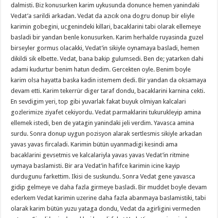
dalmisti. Biz konusurken karim uykusunda donunce hemen yanindaki
Vedat’a sarildi arkadan. Vedat da azıcık ona dogru donup bir eliyle
karimin gobegini, ucgenindeki killari, bacaklarini tabi olarak ellemeye
basladi bir yandan benle konusurken. Karim herhalde ruyasinda guzel
birseyler gormus olacakki, Vedat’in sikiyle oynamaya basladi, hemen
dikildi sik elbette. Vedat, bana bakip gulumsedi. Ben de; yatarken dahi
adami kudurtur benim hatun dedim. Gercekten oyle. Benim boyle
karim olsa hayatta baska kadin istemem dedi. Bir yandan da oksamaya
devam etti. Karim tekerrür diger taraf dondu, bacaklarini karnina cekti.
En sevdigim yeri, top gibi yuvarlak fakat buyuk olmiyan kalcalari
gozlerimize ziyafet cekiyordu. Vedat parmaklarini tukurukleyip amina
ellemek istedi, ben de yatagin yanindaki jeli verdim. Yavasca amina
surdu. Sonra donup uygun pozisyon alarak sertlesmis sikiyle arkadan
yavas yavas fircaladi. Karimin bütün uyanmadigi kesindi ama
bacaklarini gevsetmis ve kalcalariyla yavas yavas Vedat’in ritmine
uymaya baslamisti. Bir ara Vedat’in hafifce karimin icine kayip
durdugunu farkettim. Ikisi de suskundu. Sonra Vedat gene yavasca
gidip gelmeye ve daha fazla girmeye basladi. Bir muddet boyle devam
ederkem Vedat karimin uzerine daha fazla abanmaya baslamistiki, tabi
olarak karim bütün yuzu yataga dondu, Vedat da agirligini vermeden