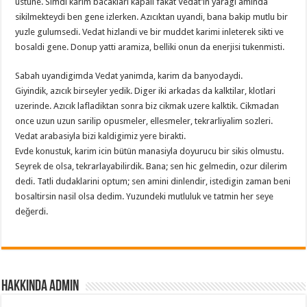
ustune. Simdi karim bacaklari kapali fakat Vedat’in yaragi aminda
sikilmekteydi ben gene izlerken. Azıcıktan uyandi, bana bakip mutlu bir
yuzle gulumsedi. Vedat hizlandi ve bir muddet karimi inleterek sikti ve
bosaldi gene. Donup yatti aramiza, belliki onun da enerjisi tukenmisti.
Sabah uyandigimda Vedat yanimda, karim da banyodaydi.
Giyindik, azıcık birseyler yedik. Diger iki arkadas da kalktilar, klotlari
uzerinde. Azıcık lafladiktan sonra biz cikmak uzere kalktik. Cikmadan
once uzun uzun sarilip opusmeler, ellesmeler, tekrarliyalim sozleri.
Vedat arabasiyla bizi kaldigimiz yere birakti.
Evde konustuk, karim icin bütün manasiyla doyurucu bir sikis olmustu.
Seyrek de olsa, tekrarlayabilirdik. Bana; sen hic gelmedin, ozur dilerim
dedi. Tatli dudaklarini optum; sen amini dinlendir, istedigin zaman beni
bosaltirsin nasil olsa dedim. Yuzundeki mutluluk ve tatmin her seye
değerdi.
Hakkında admin