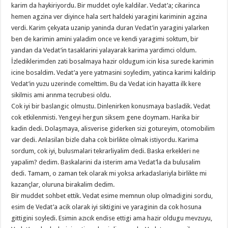
karim da haykiriyordu. Bir muddet oyle kaldilar. Vedat’a; cikarinca
hemen agzina ver diyince hala sert haldeki yaragini kariminin agzina
verdi. Karim çekyata uzanip yaninda duran Vedat’in yaragini yalarken
ben de karimin amini yaladim once ve kendi yaragimi soktum, bir
yandan da Vedat’in tasaklarini yalayarak karima yardimci oldum.
İzlediklerimden zati bosalmaya hazir oldugum icin kisa surede karimin
icine bosaldim. Vedat’a yere yatmasini soyledim, yatinca karimi kaldirip
Vedat’in yuzu uzerinde comelttim. Bu da Vedat icin hayatta ilk kere
sikilmis ami arınma tecrubesi oldu.
Cok iyi bir baslangic olmustu. Dinlenirken konusmaya basladik. Vedat
cok etkilenmisti. Yengeyi hergun siksem gene doymam. Harika bir
kadin dedi. Dolaşmaya, alisverise giderken sizi gotureyim, otomobilim
var dedi. Anlasilan bizle daha cok birlikte olmak istiyordu. Karima
sordum, cok iyi, bulusmalari tekrarliyalim dedi. Baska erkekleri ne
yapalim? dedim. Baskalarini da isterim ama Vedat’la da bulusalim
dedi. Tamam, o zaman tek olarak mi yoksa arkadaslariyla birlikte mi
kazançlar, oluruna birakalim dedim.
Bir muddet sohbet ettik. Vedat esime memnun olup olmadigini sordu,
esim de Vedat’a acik olarak iyi siktigini ve yaraginin da cok hosuna
gittigini soyledi. Esimin azıcık endise ettigi ama hazir oldugu mevzuyu,