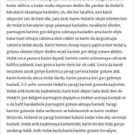
kadar sikilirse o kadar mutlu oluyorum dedim. Bir yandan da Vedat’in
kalcalarini oksamaya basladim, oh, elle her tarafimi, ben karini
sikiyorum sen de beni elle, yala dedi. Karim Vedat’in sikiyle inlerken ben
de Vedat’in kalcalarini opup yalamaya basladim, tasaklarini elledim,
parmagimi karimin got deligine sokmaya basladim ama karim eliyle
bana mani olmaya calisinca elimi cektim ve karim da dogrulmaya
calisinca Vedat durdu. Karim hemen donup kopru yapinca ben Vedat’a,
gotunu sikmeni istiyor dedim ve jeli karimin got deligi ustune akittim.
Vedat once yavasca basini dayadi, karimin canini acitmamaya calisarak
hafifce yuklendi, basi girince karim derin bir oh cekti. Sonra da kendi
vucudunu azıcık geriye bastirinca yaragi yarisina kadar gotune aldi.
Karim kontrolu alinca Vedat durdu. Karim yavasca ileri geri gelmeye
basladi, 2-3 sefer sonunda Vedat’in yaragi karimin gotunde kayboldu.
Vedat artik kontrolu kaybetmisti, Karin beni sikiyor valla dedi. Ben de
Vedat’in got deligine parmagimi dayayinca zevkten ucmaya basladi ve
o da hafif hareketlerle parmagimi gotune almaya basladi. Yaragi
karimin gotunde daha sertlesmis ve kalinlasmisti ve karim zevkten
titriyordu. Hizlandi ve yaragi basindan kokune kadar icine alip vermeye
basladi. Vedat artik haykirmaya baslamistiki, karim birden hizla geriye
vurdurup kaldi. Artik Vedat kasila kasila karimin gotune bosaliyor,