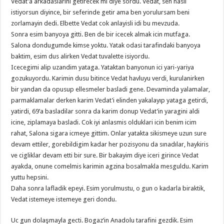
Vedat’a arkadaslarini getirecek mi diye sordu. Vedat, sen nasil
istiyorsun diyince, bir seferinde getir ama ben yorulursam beni
zorlamayin dedi. Elbette Vedat cok anlayisli idi bu mevzuda.
Sonra esim banyoya gitti. Ben de bir icecek almak icin mutfaga.
Salona dondugumde kimse yoktu. Yatak odasi tarafindaki banyoya
baktim, esim dus alirken Vedat tuvalette isiyordu.
Icecegimi alip uzandim yataga. Yataktan banyonun ici yari-yariya
gozukuyordu. Karimin dusu bitince Vedat havluyu verdi, kurulanirken
bir yandan da opusup ellesmeler basladi gene. Devaminda yalamalar,
parmaklamalar derken karim Vedat’i elinden yakalayıp yataga getirdi,
yatirdi, 69’a basladilar sonra da karim donup Vedat’in yaragini aldi
icine, ziplamaya basladi. Cok iyi anlasmis olduklari icin benim icim
rahat, Salona sigara icmeye gittim. Onlar yatakta sikismeye uzun sure
devam ettiler, gorebildigim kadar her pozisyonu da sınadılar, haykiris
ve cigliklar devam etti bir sure. Bir bakayim diye iceri girince Vedat
ayakda, onune comelmis karimin agzina bosalmakla mesguldu. Karim
yuttu hepsini.
Daha sonra lafladik epeyi. Esim yorulmustu, o gun o kadarla biraktik,
Vedat istemeye istemeye geri dondu.
Uc gun dolaşmayla gecti. Bogaz’in Anadolu tarafini gezdik. Esim