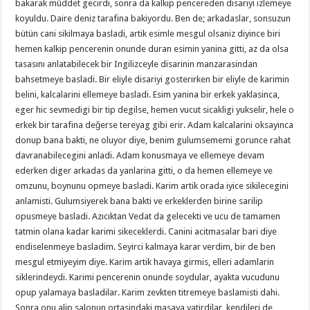
bakarak müddet gecirdi, sonra da kalkip pencereden disariyi izlemeye
koyuldu. Daire deniz tarafina bakiyordu. Ben de; arkadaslar, sonsuzun
bütün cani sikilmaya basladi, artik esimle mesgul olsaniz diyince biri
hemen kalkip pencerenin onunde duran esimin yanina gitti, az da olsa
tasasını anlatabilecek bir Ingilizceyle disarinin manzarasindan
bahsetmeye basladi. Bir eliyle disariyi gosterirken bir eliyle de karimin
belini, kalcalarini ellemeye basladi. Esim yanina bir erkek yaklasinca,
eger hic sevmedigi bir tip degilse, hemen vucut sicakligi yukselir, hele o
erkek bir tarafina değerse tereyag gibi erir. Adam kalcalarini oksayinca
donup bana bakti, ne oluyor diye, benim gulumsememi gorunce rahat
davranabilecegini anladi. Adam konusmaya ve ellemeye devam
ederken diger arkadas da yanlarina gitti, o da hemen ellemeye ve
omzunu, boynunu opmeye basladi. Karim artik orada iyice sikilecegini
anlamisti. Gulumsiyerek bana bakti ve erkeklerden birine sarilip
opusmeye basladi. Azıcıktan Vedat da gelecekti ve ucu de tamamen
tatmin olana kadar karimi sikeceklerdi. Canini acitmasalar bari diye
endiselenmeye basladim. Seyirci kalmaya karar verdim, bir de ben
mesgul etmiyeyim diye. Karim artik havaya girmis, elleri adamlarin
siklerindeydi. Karimi pencerenin onunde soydular, ayakta vucudunu
opup yalamaya basladilar. Karim zevkten titremeye baslamisti dahi.
Sonra onu alip salonun ortasindaki masaya yatirdilar, kendileri de