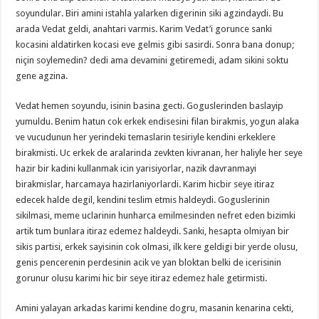
soyundular. Biri amini istahla yalarken digerinin siki agzindaydi. Bu
arada Vedat geldi, anahtari varmis. Karim Vedat’i gorunce sanki
kocasini aldatirken kocasi eve gelmis gibi sasirdi. Sonra bana donup;
niçin soylemedin? dedi ama devamini getiremedi, adam sikini soktu
gene agzina.
Vedat hemen soyundu, isinin basina gecti. Goguslerinden baslayip
yumuldu. Benim hatun cok erkek endisesini filan birakmis, yogun alaka
ve vucudunun her yerindeki temaslarin tesiriyle kendini erkeklere
birakmisti. Uc erkek de aralarinda zevkten kivranan, her haliyle her seye
hazir bir kadini kullanmak icin yarisiyorlar, nazik davranmayi
birakmislar, harcamaya hazirlaniyorlardi. Karim hicbir seye itiraz
edecek halde degil, kendini teslim etmis haldeydi. Goguslerinin
sikilmasi, meme uclarinin hunharca emilmesinden nefret eden bizimki
artik tum bunlara itiraz edemez haldeydi. Sanki, hesapta olmiyan bir
sikis partisi, erkek sayisinin cok olmasi, ilk kere geldigi bir yerde olusu,
genis pencerenin perdesinin acik ve yan bloktan belki de icerisinin
gorunur olusu karimi hic bir seye itiraz edemez hale getirmisti.
Amini yalayan arkadas karimi kendine dogru, masanin kenarina cekti,