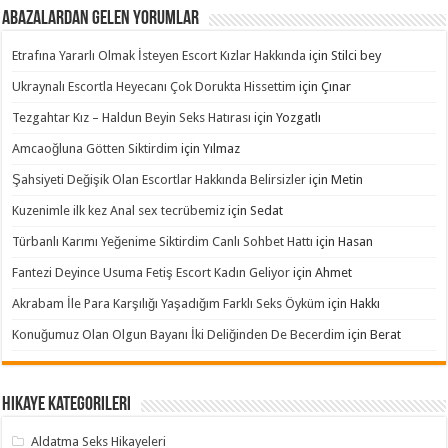
Abazalardan Gelen Yorumlar
Etrafına Yararlı Olmak İsteyen Escort Kızlar Hakkında
için
Stilci bey
Ukraynalı Escortla Heyecanı Çok Dorukta Hissettim
için
Çınar
Tezgahtar Kız – Haldun Beyin Seks Hatırası
için
Yozgatlı
Amcaoğluna Götten Siktirdim
için
Yılmaz
Şahsiyeti Değişik Olan Escortlar Hakkında Belirsizler
için
Metin
Kuzenimle ilk kez Anal sex tecrübemiz
için
Sedat
Türbanlı Karımı Yeğenime Siktirdim Canlı Sohbet Hattı
için
Hasan
Fantezi Deyince Usuma Fetiş Escort Kadın Geliyor
için
Ahmet
Akrabam İle Para Karşılığı Yaşadığım Farklı Seks Öyküm
için
Hakkı
Konuğumuz Olan Olgun Bayanı İki Deliğinden De Becerdim
için
Berat
Hikaye Kategorileri
Aldatma Seks Hikayeleri