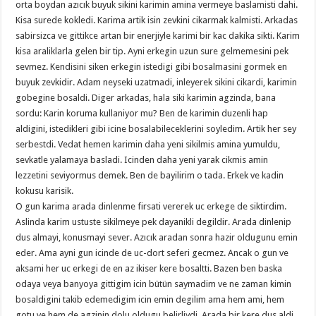
orta boydan azıcık buyuk sikini karimin amina vermeye baslamisti dahi.
Kisa surede kokledi. Karima artik isin zevkini cikarmak kalmisti. Arkadas
sabirsizca ve gittikce artan bir enerjiyle karimi bir kac dakika sikti. Karim
kisa araliklarla gelen bir tip. Ayni erkegin uzun sure gelmemesini pek
sevmez. Kendisini siken erkegin istedigi gibi bosalmasini gormek en
buyuk zevkidir. Adam neyseki uzatmadi, inleyerek sikini cikardi, karimin
gobegine bosaldi. Diger arkadas, hala siki karimin agzinda, bana
sordu: Karin koruma kullaniyor mu? Ben de karimin duzenli hap
aldigini, istedikleri gibi icine bosalabileceklerini soyledim. Artik her sey
serbestdi. Vedat hemen karimin daha yeni sikilmis amina yumuldu,
sevkatle yalamaya basladi. Icinden daha yeni yarak cikmis amin
lezzetini seviyormus demek. Ben de bayilirim o tada. Erkek ve kadin
kokusu karisik.
O gun karima arada dinlenme firsati vererek uc erkege de siktirdim.
Aslinda karim ustuste sikilmeye pek dayanikli degildir. Arada dinlenip
dus almayi, konusmayi sever. Azıcık aradan sonra hazir oldugunu emin
eder. Ama ayni gun icinde de uc-dort seferi gecmez. Ancak o gun ve
aksami her uc erkegi de en az ikiser kere bosaltti. Bazen ben baska
odaya veya banyoya gittigim icin bütün saymadim ve ne zaman kimin
bosaldigini takib edemedigim icin emin degilim ama hem ami, hem
gotu ve hem de agzinin dolu oldugu belirliydi. Arada bir kere dus aldi,