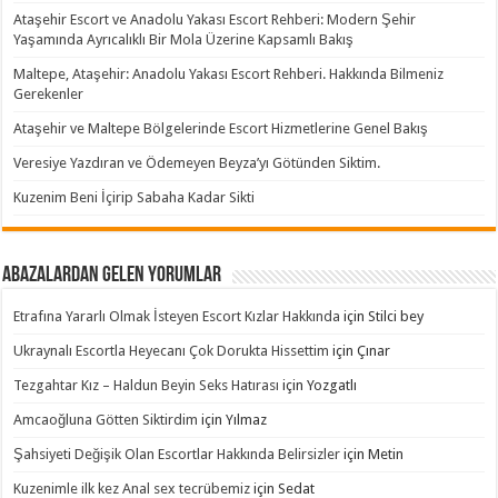
Ataşehir Escort ve Anadolu Yakası Escort Rehberi: Modern Şehir
Yaşamında Ayrıcalıklı Bir Mola Üzerine Kapsamlı Bakış
Maltepe, Ataşehir: Anadolu Yakası Escort Rehberi. Hakkında Bilmeniz
Gerekenler
Ataşehir ve Maltepe Bölgelerinde Escort Hizmetlerine Genel Bakış
Veresiye Yazdıran ve Ödemeyen Beyza’yı Götünden Siktim.
Kuzenim Beni İçirip Sabaha Kadar Sikti
Abazalardan Gelen Yorumlar
Etrafına Yararlı Olmak İsteyen Escort Kızlar Hakkında
için
Stilci bey
Ukraynalı Escortla Heyecanı Çok Dorukta Hissettim
için
Çınar
Tezgahtar Kız – Haldun Beyin Seks Hatırası
için
Yozgatlı
Amcaoğluna Götten Siktirdim
için
Yılmaz
Şahsiyeti Değişik Olan Escortlar Hakkında Belirsizler
için
Metin
Kuzenimle ilk kez Anal sex tecrübemiz
için
Sedat