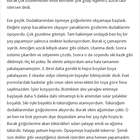
Burak çok üstelemeden evde kimseler yok gidip eğleniriz azıcık tabi
istersen dedi.
Eve geçtik. Dudaklarımdan öpmeye göğüslerimi okşamaya başladı.
Eteğimi sıyırıp bacaklarımı okşuyor yanaklarımı gözlerimi dudaklarımı
öpüyordu. Çok güzelime gitmişti. Tam hakimiyet ondaydı ben hiç bir
şey yapamıyor yalnızca zevkten kuduruyordum. Burak iç çamaşırımı
sıyırdı. Amcığım azıcık kıllıydı utanır gibi oldum. Utanma dedi. Sonra
üstümü çıkardım ve sütyenimi çözdü. Sonra o da soyundu siki kazık gibi
dikilmişti. Hiç kıl yoktu. İki elimle anlıyordum ama hala tamamını
yakalayamamıştım. 3. Birel daha gerekli ki hepsi boydan boya
yakalayasın. E okadar vidyo izlemişsin bişeyler bilmişsindir dedi. Evet
pornolardaki kadınlar gibi onun sikini emecektim bir toya göre fena
sayılmazdım. İşler kızışıyordu. Bizimkinin dev yarağını emmeye
başlayalı daha 5 dakika dahi olmamıştı ki ki amımdan sular şelaleler
boşaldı. Siki öyle büyüktü ki tükürüğümü utamıyordum. Tükürüğüm
dudaklarımdan göğüslerime akıyordu. Burak sikini ağzımdan çekti. O
an ben ne bok yiyorum diye düşündüm ama her şey öyle hoştu ki.
Burak göğüslerime akan tükürükleri suları yalayıp emdi ve ağzıma
tükürdü. Yalayıp yuttum hepsini. Öpüşmeye başladık tekerrür. Şimdi
size deliler gibi seviştiğimizi demek isterdim ama hemen yapamadım.