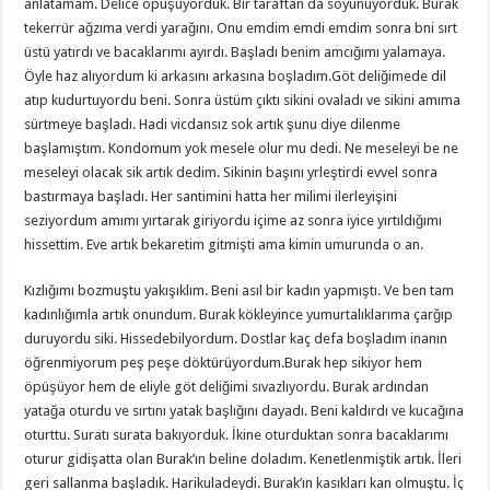
anlatamam. Delice öpüşüyorduk. Bir taraftan da soyunuyorduk. Burak
tekerrür ağzıma verdi yarağını. Onu emdim emdi emdim sonra bni sırt
üstü yatırdı ve bacaklarımı ayırdı. Başladı benim amcığımı yalamaya.
Öyle haz alıyordum ki arkasını arkasına boşladım.Göt deliğimede dil
atıp kudurtuyordu beni. Sonra üstüm çıktı sikini ovaladı ve sikini amıma
sürtmeye başladı. Hadi vicdansız sok artık şunu diye dilenme
başlamıştım. Kondomum yok mesele olur mu dedi. Ne meseleyi be ne
meseleyi olacak sik artık dedim. Sikinin başını yrleştirdi evvel sonra
bastırmaya başladı. Her santimini hatta her milimi ilerleyişini
seziyordum amımı yırtarak giriyordu içime az sonra iyice yırtıldığımı
hissettim. Eve artık bekaretim gitmişti ama kimin umurunda o an.
Kızlığımı bozmuştu yakışıklım. Beni asıl bir kadın yapmıştı. Ve ben tam
kadınlığımla artık onundum. Burak kökleyince yumurtalıklarıma çarğıp
duruyordu siki. Hissedebilyordum. Dostlar kaç defa boşladım inanın
öğrenmiyorum peş peşe döktürüyordum.Burak hep sikiyor hem
öpüşüyor hem de eliyle göt deliğimi sıvazlıyordu. Burak ardından
yatağa oturdu ve sırtını yatak başlığını dayadı. Beni kaldırdı ve kucağına
oturttu. Suratı surata bakıyorduk. İkine oturduktan sonra bacaklarımı
oturur gidişatta olan Burak’ın beline doladım. Kenetlenmiştik artık. İleri
geri sallanma başladık. Harikuladeydi. Burak’ın kasıkları kan olmuştu. İç