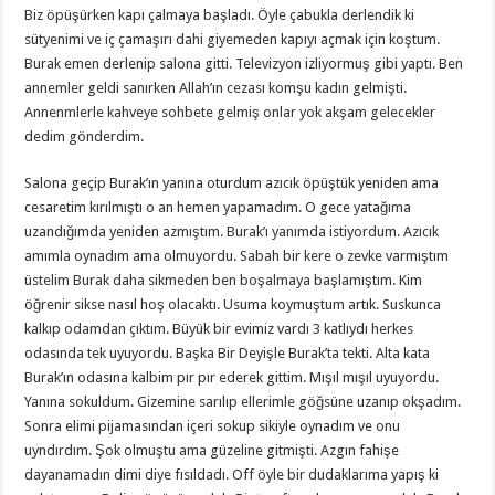
Biz öpüşürken kapı çalmaya başladı. Öyle çabukla derlendik ki
sütyenimi ve iç çamaşırı dahi giyemeden kapıyı açmak için koştum.
Burak emen derlenip salona gitti. Televizyon izliyormuş gibi yaptı. Ben
annemler geldi sanırken Allah’ın cezası komşu kadın gelmişti.
Annenmlerle kahveye sohbete gelmiş onlar yok akşam gelecekler
dedim gönderdim.
Salona geçip Burak’ın yanına oturdum azıcık öpüştük yeniden ama
cesaretim kırılmıştı o an hemen yapamadım. O gece yatağıma
uzandığımda yeniden azmıştım. Burak’ı yanımda istiyordum. Azıcık
amımla oynadım ama olmuyordu. Sabah bir kere o zevke varmıştım
üstelim Burak daha sikmeden ben boşalmaya başlamıştım. Kim
öğrenir sikse nasıl hoş olacaktı. Usuma koymuştum artık. Suskunca
kalkıp odamdan çıktım. Büyük bir evimiz vardı 3 katlıydı herkes
odasında tek uyuyordu. Başka Bir Deyişle Burak’ta tekti. Alta kata
Burak’ın odasına kalbim pır pır ederek gittim. Mışıl mışıl uyuyordu.
Yanına sokuldum. Gizemine sarılıp ellerimle göğsüne uzanıp okşadım.
Sonra elimi pijamasından içeri sokup sikiyle oynadım ve onu
uyndırdım. Şok olmuştu ama güzeline gitmişti. Azgın fahişe
dayanamadın dimi diye fısıldadı. Off öyle bir dudaklarıma yapış ki