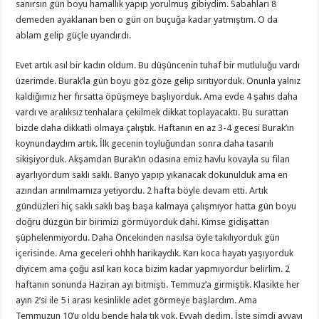
sanırsın gün boyu hamallık yapıp yorulmuş gibiydim. Sabahları 8
demeden ayaklanan ben o gün on buçuğa kadar yatmıştım. O da
ablam gelip güçle uyandırdı.
Evet artık asıl bir kadın oldum. Bu düşüncenin tuhaf bir mutluluğu vardı
üzerimde. Burak’la gün boyu göz göze gelip sırıtıyorduk. Onunla yalnız
kaldığımız her fırsatta öpüşmeye başlıyorduk. Ama evde 4 şahıs daha
vardı ve aralıksız tenhalara çekilmek dikkat toplayacaktı. Bu surattan
bizde daha dikkatli olmaya çalıştık. Haftanın en az 3-4 gecesi Burak’ın
koynundaydım artık. İlk gecenin toyluğundan sonra daha tasarılı
sikişiyorduk. Akşamdan Burak’ın odasına emiz havlu kovayla su filan
ayarlıyordum saklı saklı. Banyo yapıp yıkanacak dokunulduk ama en
azından arınılmamıza yetiyordu. 2 hafta böyle devam etti. Artık
gündüzleri hiç saklı saklı baş başa kalmaya çalışmıyor hatta gün boyu
doğru düzgün bir birimizi görmüyorduk dahi. Kimse gidişattan
şüphelenmiyordu. Daha Öncekinden nasılsa öyle takılıyorduk gün
içerisinde. Ama geceleri ohhh harikaydık. Karı koca hayatı yaşıyorduk
diyicem ama çoğu asıl karı koca bizim kadar yapmıyordur belirlim. 2
haftanın sonunda Haziran ayı bitmişti. Temmuz’a girmiştik. Klasikte her
ayın 2’si ile 5 i arası kesinlikle adet görmeye başlardım. Ama
Temmuzun 10’u oldu bende hala tık yok. Eyvah dedim. İşte şimdi ayvayı