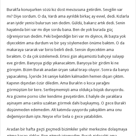
Burak’la konuşurken sözü kız dost mevzusuna getirdim. Sevgilin var
mı? Diye sordum. O da, Vardı ama ayrıldık birkaç ay evvel, dedi. Kızlarla
aran iyidir yenisi bulursun sen dedim. Güldü, bakarız artık dedi. Senin
hayatında biri var mı diye sordu bana. Ben de yok burada güç
öğreniyorsun dedim. Peki beğendiğin biri var mı diyince, ilk başta yok
diyecektim ama durdum ve bir şey söylemeden önüme baktım. O da
makaraya sararak var birisi belirli dedi. Sensin diyecektim ama
bıraktım. O da çok üstelemedi. Ertesi gün akşamüstü bahçeyi sulayıp
eve girdim. Banyoya gidip yıkanacaktım. Banyoya bir girdim ki ne
göreyim. Bizim Burak anadan üryan sakal tıraşı oluyor. Sonra da banyo
yapacakmış. İçeride 34 saniye kaldım kalmadım hemen dışarı çıktım.
Kapının dışından özür diledim. Ama Burak’ın o koca yarağını
görmüştüm bir kere. Sertleşmemişti ama oldukça büyük duruyordu.
Ara gizeme porno izler kendime gevşetirdim. E haliyle de yaraklara
aşinayım ama canlısı uzaktan görmek dahi başkaymış. O gece Burak’ı
düşünmeden edemedim. Alt katımda uyuyordu yakışıklım ama onu
değemiyordum işte. Neyse efor bela o gece yatabildim.
Aradan bir hafta geçti geçmedi bizimkiler şehir merkezine dolaşmaya
gitme kararı aldılar. Ben gitmek istemedim. Burak gidecekti ama