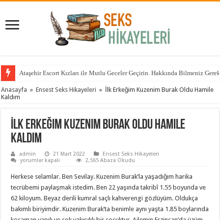
Ataşehir Escort Kızları ile Mutlu Geceler Geçirin. Hakkında Bilmeniz Gere
Anasayfa
»
Ensest Seks Hikayeleri
»
İlk Erkeğim Kuzenim Burak Oldu Hamile
Kaldım
İlk Erkeğim Kuzenim Burak Oldu Hamile
Kaldım
admin
21 Mart 2022
Ensest Seks Hikayeleri
İlk
yorumlar kapalı
2,565 Abaza Okudu
Erkeğim
Kuzenim
Herkese selamlar. Ben Sevilay. Kuzenim Burak’la yaşadığım harika
Burak
Oldu
tecrübemi paylaşmak istedim. Ben 22 yaşında takribî 1.55 boyunda ve
Hamile
62 kiloyum. Beyaz derili kumral saçlı kahverengi gözlüyüm. Oldukça
Kaldım
için
bakımlı biriyimdir. Kuzenim Burak’ta benimle aynı yaşta 1.85 boylarında
kocaman yapılı ve çok yakışıklı bir çocuktur. Ailemin Erzincan’da üzüm