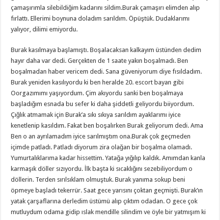
çamaşırımla silebildiğim kadarını sildim.Burak çamaşırı elimden alıp
fırlattı. Ellerimi boynuna doladım sarıldım. Öpüştük. Dudaklarımı
yalıyor, dilimi emiyordu.
Burak kasılmaya başlamıştı. Boşalacaksan kalkayım üstünden dedim
hayır daha var dedi. Gerçekten de 1 saate yakın boşalmadı. Ben
boşalmadan haber vericem dedi. Sana güveniyorum diye fısıldadım.
Burak yeniden kasılıyordu ki ben heralde 20. escort bayan gibi
Oorgazımımı yaşıyordum. Çim akıyordu sanki ben boşalmaya
başladığım esnada bu sefer ki daha şiddetli geliyordu biiyordum.
Çığlık atmamak için Burak’a sıkı sıkıya sarıldım ayaklarımı iyice
kenetlenip kasıldım. Fakat ben boşalırken Burak geliyorum dedi. Ama
Ben o an ayrılamadım iyice sarılmıştım ona.Burak çok geçmeden
içimde patladı. Patladı diyorum zira olağan bir boşalma olamadı.
Yumurtalıklarıma kadar hissettim. Yatağa yığılıp kaldık. Amımdan kanla
karmaşık döller sızıyordu. İlk başta ki sıcaklığını sezebiliyordum o
döllerin. Terden sırılsıklam olmuştuk. Burak yanıma sokup beni
öpmeye başladı tekerrür. Saat gece yarısını çoktan geçmişti. Burak’ın
yatak çarşaflarına derledim üstümü alıp çıktım odadan. O gece çok
mutluydum odama gidip ıslak mendille silindim ve öyle bir yatmışım ki