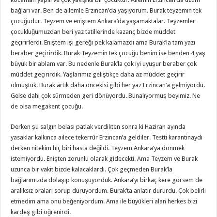
bağları var. Ben de ailemle Erzincan’da yaşıyorum. Burak teyzemin tek
çocuğudur. Teyzem ve eniştem Ankara’da yaşamaktalar. Teyzemler
çocukluğumuzdan beri yaz tatillerinde kazanç bizde müddet
geçirirlerdi. Eniştem işi gereği pek kalamazdı ama Burak’la tam yazı
beraber geçirirdik. Burak Teyzemin tek çocuğu benim ise benden 4 yaş
büyük bir ablam var. Bu nedenle Burak’la çok iyi uyuşur beraber çok
müddet geçirirdik. Yaşlarımız geliştikçe daha az müddet geçirir
olmuştuk. Burak artık daha öncekisi gibi her yaz Erzincan’a gelmiyordu.
Gelse dahi çok sürmeden geri dönüyordu. Bunalıyormuş beyimiz. Ne
de olsa megakent çocuğu.
Derken şu salgın belası patlak verdikten sonra ki Haziran ayında
yasaklar kalkınca ailece tekerrür Erzincan’a geldiler. Testti karantinaydı
derken nitekim hiç biri hasta değildi. Teyzem Ankara’ya dönmek
istemiyordu. Enişten zorunlu olarak gidecekti. Ama Teyzem ve Burak
uzunca bir vakit bizde kalacaklardı. Çok geçmeden Burak’la
bağlarımızda dolaşıp konuşuyorduk. Ankara’yı birkaç kere görsem de
aralıksız oraları sorup duruyordum. Burak’ta anlatır dururdu. Çok belirli
etmedim ama onu beğeniyordum. Ama ile büyükleri alan herkes bizi
kardeş gibi öğrenirdi.