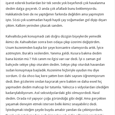
işaret ederek bunlardan bir tek sende yok beyefendi çok havalanma
dedim dalga geçerek. O anda çok afalladı bunu beklemiyordu.
Hakikatinde ben de ne yaptığımın farkında değildim ama yapmıştım
işte. Sözü çok uzatmadan haydi haydi çay soğumadan gel diyip dışarı
çıktım. Kalbim yerinden çıkacak sandım.
Kahvaltıda pek konuşmadı zati doğru düzgün bişeylerde yemedik
ikimiz de. Kahvaltıdan sonra ben odaya çıkıp üzerimi değiştirdim.
Usum kuzenimden başka bir şeye konsantre olamıyordu artık. İyice
azıtmıştım. Burak’a seslendim. Yanıma geldi. Kusura bakma dedim
bana küstün mü ? Yok canım ne ilgisi varı var dedi. İyi o zaman gel
bahçede sekiye çıkıp oturalım dedim. Sekiye çıkıp oturduk havandan
sudan konuşmaya başladık. Kuzenime hiçbiriyle uyudun mu diye
sordum. O da ohoo kaç kere yattım ben dahi sayısını öğrenmiyorum
dedi. Ben gözlerimi ondan kaçırarak yere baktım ve daha evvel hiç
yapmadım dedim mahcup bir tutumla. Yalnızca o vidyolardan izlediğim
kadarıylabiliyorum. Asıl seksvidyolardaki gibi olmuyordedi. Nasıl
dedim. Orada rol yapıyor çoğu göründüğü gibi değil. Ama gerçekten
yaşamak deneyim etmek istersen belki ikimiz sınayabiliriz dedi.
İşteduymak isteğim şeyde buydu amabir yandan da çekiniyordum.