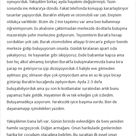
oynuyorduk. Yakışıklım birkaç ayda hayatımı değiştirmişti. Yazın
sonunda ine Ankara’ya döndü. Fakat telefonda konuşup kararlaştırıyor
tasarılar yapıyorduk. Burak’ın ehliyeti ve otomobili var zati. Eniştem
oldukça varlıklıdır. Bizim de 2 tne taşıtımız var ama ben kullanmayı
öğrenmiyorum. Ev ahalisine çaktırmadan merkezde dostlarla buluşma
mazeretiyle şehir merkezine gidiyorum. Teyzemlerin Burak’a hesap
sordukları yok zati. Burak otomobiline atlayıp Erzincan’a geliyor bende
merkeze gidip buluşuyorum onunla. Günlük kiralanan apart oda
yakalıyoruz. Ve hayvanlar gibi sikişiyoruz. Evde babamlar kapsa ama
ben hiç alkol almamış biriyken Burak’la buluşmalarımızda bana bira
şarap ne getiriyorsa içip düzüşüyorduk. E haliyle eve gitmeden
ayılması güç olmasın diye çok içmiyordum ama en az iki şişe birayı
götürüp Burak’ın kucağında zıplıyordum. Ayda 2-3 defa
buluşabiliyorduk ama şu son ki kısıtlamalar suratından artık bunu
yapamaz hale geldik. Hayatımın ilk ve tek erkeğini çok özledim.
Buluşamadıkça azıyorum. Yaraksızlık iyice başıma vurdu. Ben de
dayanamayıp içimdekileri yazdım.
Yakışıklımın bana lafı var. Günün birinde evlendiğim de beni yeniden
hamile vazgeçecek. Düğün armağanı. Onun harikulade genlerinden
harika bir çocuğum olacağına belirlim. Bu surattan ilk evvel onun