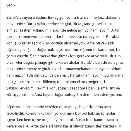
yedik.
Burak’a vaziyeti anlattım. Birkaç gün sonra Erzincan merkezi dolaşma
mazeretiyle Burak şehir merkezine gitti. Birkaç tane gebelik testi
almıştı. Testleri kullandım. Hepsinde netice aynıydı hamileydim. Artık
geceleri sikişmiyor sabaha kadar bu mevzuyu tartışıyorduk. Burak’la
konuşup kararlaştırdık. Bu çocuğu aldırmalıydık. Ama bu yakışıklı
oğlanın çocuğunu doğurmak istiyordum kim öğrenir ne kadar hoş bir
çocuk olurdu. Şehir merkezine gitmek için gerekçe arıyorduk. Bir gün
bizimkiler bağda pikniğe gitme kararı aldılar. Burak’la ben de dolaşma
mazeretiyle merkeze gittik. Özel bir muayenehanede muayene oldum.
Temmuz’un 19’u olmuştu. Ve ben bir 5 haftalık hamileydim. Burak daha
o ilk gecemizde beni döllemiş tohumlarını ekmiş meğerse, benim
yakışıklı erkeğim. Hekimle konuştum 1 saat sonra beni işleme ismi ve
kürtaj yaptırdım. Ama keşke doğurabilseydim demeden edemiyorum.
Ağustos’un ortalarında yeniden düzüşmeye başladık. Ama artık
tebdiliydik. Kondom kullanmıyorduk ama bol bol hakimiyet hapları
içiyordum hem içime boşalmıyordu artık. Burak beni kanırta kanırta
kerelerce sikti. Artık geceleri onun karısı oluyor gündüzleri kardeşçilik