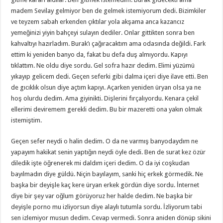
madem Sevilay gelmiyor ben de gelmek istemiyorum dedi. Bizimkiler
ve teyzem sabah erkenden çıktılar yola akşama anca kazancız
yemeğinizi yiyin bahçeyi sulayın dediler. Onlar gittikten sonra ben
kahvaltıyı hazırladım. Burak’ı çağıracaktım ama odasında değildi. Fark
ettim ki yeniden banyo da, fakat bu defa duş almıyordu. Kapıyı
tıklattım. Ne oldu diye sordu. Gel sofra hazır dedim. Elimi yüzümü
yıkayıp gelicem dedi. Geçen seferki gibi dalma içeri diye ilave etti. Ben
de gıcıklık olsun diye açtım kapıyı. Açarken yeniden üryan olsa ya ne
hoş olurdu dedim. Ama giyinikti. Dişlerini fırçalıyordu. Kenara çekil
ellerimi deviremem gerekli dedim. Bu bir mazeretti ona yakın olmak
istemiştim.
Geçen sefer neydi o halin dedim. O da ne varmış banyodaydım ne
yapayım hakikat senin yaptığın neydi öyle dedi. Ben de surat kez özür
diledik işte öğrenerek mi daldım içeri dedim. O da iyi coşkudan
bayılmadın diye güldü. Niçin bayılayım, sanki hiç erkek görmedik. Ne
başka bir deyişle kaç kere üryan erkek gördün diye sordu. İnternet
diye bir şey var oğlum görüyoruz her halde dedim. Ne başka bir
deyişle porno mu izliyorsun diye alaylı tutumla sordu. İzliyorum tabi
sen izlemiyor musun dedim. Cevap vermedi. Sonra aniden dönüp sikini