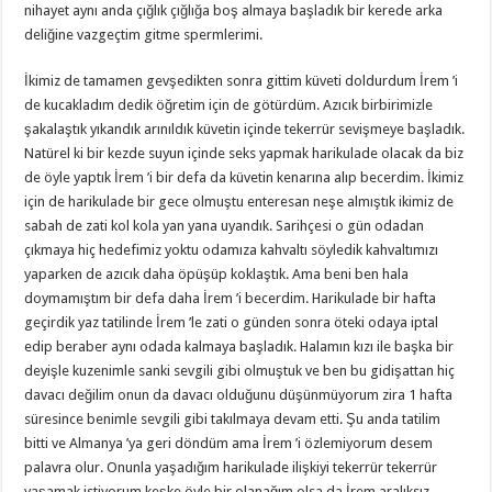
nihayet aynı anda çığlık çığlığa boş almaya başladık bir kerede arka
deliğine vazgeçtim gitme spermlerimi.
İkimiz de tamamen gevşedikten sonra gittim küveti doldurdum İrem ’i
de kucakladım dedik öğretim için de götürdüm. Azıcık birbirimizle
şakalaştık yıkandık arınıldık küvetin içinde tekerrür sevişmeye başladık.
Natürel ki bir kezde suyun içinde seks yapmak harikulade olacak da biz
de öyle yaptık İrem ’i bir defa da küvetin kenarına alıp becerdim. İkimiz
için de harikulade bir gece olmuştu enteresan neşe almıştık ikimiz de
sabah de zati kol kola yan yana uyandık. Sarihçesi o gün odadan
çıkmaya hiç hedefimiz yoktu odamıza kahvaltı söyledik kahvaltımızı
yaparken de azıcık daha öpüşüp koklaştık. Ama beni ben hala
doymamıştım bir defa daha İrem ’i becerdim. Harikulade bir hafta
geçirdik yaz tatilinde İrem ’le zati o günden sonra öteki odaya iptal
edip beraber aynı odada kalmaya başladık. Halamın kızı ile başka bir
deyişle kuzenimle sanki sevgili gibi olmuştuk ve ben bu gidişattan hiç
davacı değilim onun da davacı olduğunu düşünmüyorum zira 1 hafta
süresince benimle sevgili gibi takılmaya devam etti. Şu anda tatilim
bitti ve Almanya ’ya geri döndüm ama İrem ’i özlemiyorum desem
palavra olur. Onunla yaşadığım harikulade ilişkiyi tekerrür tekerrür
yaşamak istiyorum keşke öyle bir olanağım olsa da İrem aralıksız