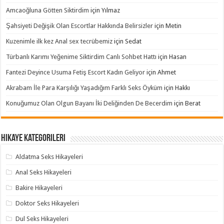
Amcaoğluna Götten Siktirdim
için
Yılmaz
Şahsiyeti Değişik Olan Escortlar Hakkında Belirsizler
için
Metin
Kuzenimle ilk kez Anal sex tecrübemiz
için
Sedat
Türbanlı Karımı Yeğenime Siktirdim Canlı Sohbet Hattı
için
Hasan
Fantezi Deyince Usuma Fetiş Escort Kadın Geliyor
için
Ahmet
Akrabam İle Para Karşılığı Yaşadığım Farklı Seks Öyküm
için
Hakkı
Konuğumuz Olan Olgun Bayanı İki Deliğinden De Becerdim
için
Berat
Hikaye Kategorileri
Aldatma Seks Hikayeleri
Anal Seks Hikayeleri
Bakire Hikayeleri
Doktor Seks Hikayeleri
Dul Seks Hikayeleri