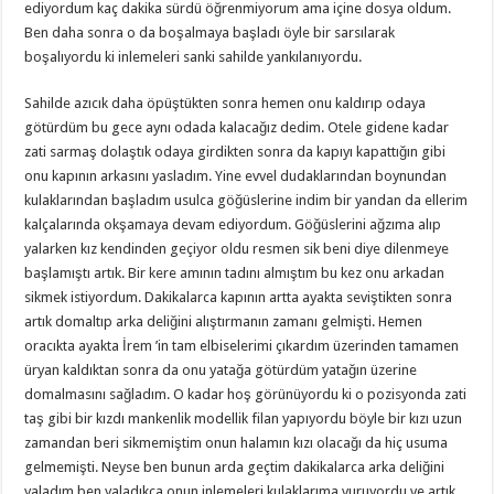
ediyordum kaç dakika sürdü öğrenmiyorum ama içine dosya oldum.
Ben daha sonra o da boşalmaya başladı öyle bir sarsılarak
boşalıyordu ki inlemeleri sanki sahilde yankılanıyordu.
Sahilde azıcık daha öpüştükten sonra hemen onu kaldırıp odaya
götürdüm bu gece aynı odada kalacağız dedim. Otele gidene kadar
zati sarmaş dolaştık odaya girdikten sonra da kapıyı kapattığın gibi
onu kapının arkasını yasladım. Yine evvel dudaklarından boynundan
kulaklarından başladım usulca göğüslerine indim bir yandan da ellerim
kalçalarında okşamaya devam ediyordum. Göğüslerini ağzıma alıp
yalarken kız kendinden geçiyor oldu resmen sik beni diye dilenmeye
başlamıştı artık. Bir kere amının tadını almıştım bu kez onu arkadan
sikmek istiyordum. Dakikalarca kapının artta ayakta seviştikten sonra
artık domaltıp arka deliğini alıştırmanın zamanı gelmişti. Hemen
oracıkta ayakta İrem ’in tam elbiselerimi çıkardım üzerinden tamamen
üryan kaldıktan sonra da onu yatağa götürdüm yatağın üzerine
domalmasını sağladım. O kadar hoş görünüyordu ki o pozisyonda zati
taş gibi bir kızdı mankenlik modellik filan yapıyordu böyle bir kızı uzun
zamandan beri sikmemiştim onun halamın kızı olacağı da hiç usuma
gelmemişti. Neyse ben bunun arda geçtim dakikalarca arka deliğini
yaladım ben yaladıkça onun inlemeleri kulaklarıma vuruyordu ve artık