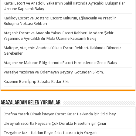
Kartal Escort ve Anadolu Yakası’nın Sahil Hattında Ayrıcalıklı Buluşmalar
Üzerine Kapsamlı Bakış
Kadıköy Escort ve Bostancı Escort: Kültürün, Eğlencenin ve Prestijin
Buluşma Noktası Rehberi
Ataşehir Escort ve Anadolu Yakası Escort Rehberi: Modern Şehir
Yaşamında Ayrıcalıklı Bir Mola Üzerine Kapsamlı Bakış
Maltepe, Ataşehir: Anadolu Yakası Escort Rehberi. Hakkında Bilmeniz
Gerekenler
Ataşehir ve Maltepe Bölgelerinde Escort Hizmetlerine Genel Bakış
Veresiye Yazdıran ve Ödemeyen Beyza’yı Götünden Siktim.
Kuzenim Beni İçirip Sabaha Kadar Sikti
Abazalardan Gelen Yorumlar
Etrafına Yararlı Olmak İsteyen Escort Kızlar Hakkında
için
Stilci bey
Ukraynalı Escortla Heyecanı Çok Dorukta Hissettim
için
Çınar
Tezgahtar Kız – Haldun Beyin Seks Hatırası
için
Yozgatlı