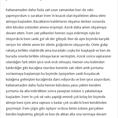
Katlanamadım daha fazla zati uzun zamandan beri de seks
yapmıyordum o surattan İrem ’in kısacık olan kıyafetinin altına elimi
atmaya başladım. Bacaklarını baldırlarını okşama derken sonunda
elim kilodun üstünden amına erişmişti. Azıcık daha amını okşamaya
devam ettim. İrem zati yelkenleri hemen suya indirmişti öyle bir
ötüyordu ki beni sanki gel sik der gibiydi. Ben de aynı biçimde karşılık
veriyor bir elimle amını bir elimle göğüslerini okşuyordu. Otele gidip
rahatça birlikte olabilirdik ama buradaki coşku bir başkaydı ve ben de
burada onunla birlikte olmaya karar vermiştim. Azıcık sonra vajinasının
ıslandığını fark ettim iyice vıcık vıcık olmuştu. Hemen onu belimden
kaldırdığın gibi kucağına oturdun benimle zati sikim artık şortumu
zorlanmaya başlamıştı bu biçimde öpüşürken sanki boşalacak
kulağıma gelmiştim kucağımda dans ediyordu ve ben iyice azıyordum.
Katlanamadım daha fazla hemen külodunu yana çektim kendimi
şortumu da alta indirdikten sonra yavaştan üstüne o yakalamaya
başladım. İrem ’in çok sık seks yaptığı emindi çok kolay bir biçimde
almıştı beni içine ama vajinası o kadar çok sıcaktı ki beni kendimden
geçirmişti. İrem çılgın gibi zıplıyor ordusu kimin üstüne gerçekten
kendini kaybetmiş gibiydi ve ben de alttan alta ona vurmaya devam