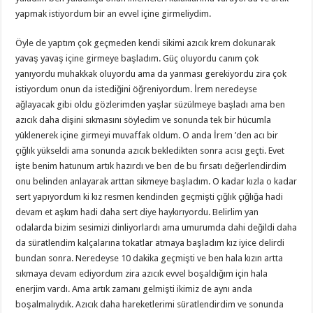
yapmak istiyordum bir an evvel içine girmeliydim.
Öyle de yaptım çok geçmeden kendi sikimi azıcık krem dokunarak
yavaş yavaş içine girmeye başladım. Güç oluyordu canım çok
yanıyordu muhakkak oluyordu ama da yanması gerekiyordu zira çok
istiyordum onun da istediğini öğreniyordum. İrem neredeyse
ağlayacak gibi oldu gözlerimden yaşlar süzülmeye başladı ama ben
azıcık daha dişini sıkmasını söyledim ve sonunda tek bir hücumla
yüklenerek içine girmeyi muvaffak oldum. O anda İrem ’den acı bir
çığlık yükseldi ama sonunda azıcık bekledikten sonra acısı geçti. Evet
işte benim hatunum artık hazırdı ve ben de bu fırsatı değerlendirdim
onu belinden anlayarak arttan sikmeye başladım. O kadar kızla o kadar
sert yapıyordum ki kız resmen kendinden geçmişti çığlık çığlığa hadi
devam et aşkım hadi daha sert diye haykırıyordu. Belirlim yan
odalarda bizim sesimizi dinliyorlardı ama umurumda dahi değildi daha
da süratlendim kalçalarına tokatlar atmaya başladım kız iyice delirdi
bundan sonra. Neredeyse 10 dakika geçmişti ve ben hala kızın artta
sıkmaya devam ediyordum zira azıcık evvel boşaldığım için hala
enerjim vardı. Ama artık zamanı gelmişti ikimiz de aynı anda
boşalmalıydık. Azıcık daha hareketlerimi süratlendirdim ve sonunda