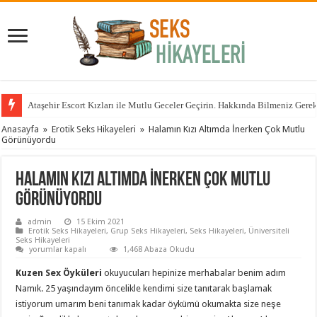
Ataşehir Escort Kızları ile Mutlu Geceler Geçirin. Hakkında Bilmeniz Gere
Anasayfa
»
Erotik Seks Hikayeleri
»
Halamın Kızı Altımda İnerken Çok Mutlu
Görünüyordu
Halamın Kızı Altımda İnerken Çok Mutlu
Görünüyordu
admin
15 Ekim 2021
Erotik Seks Hikayeleri
,
Grup Seks Hikayeleri
,
Seks Hikayeleri
,
Üniversiteli
Seks Hikayeleri
Halamın
yorumlar kapalı
1,468 Abaza Okudu
Kızı
Altımda
Kuzen Sex Öyküleri
okuyucuları hepinize merhabalar benim adım
İnerken
Çok
Namık. 25 yaşındayım öncelikle kendimi size tanıtarak başlamak
Mutlu
istiyorum umarım beni tanımak kadar öykümü okumakta size neşe
Görünüyordu
için