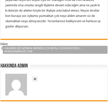
yanımda olsa onunla sevgili ilişkime devam edeceğim ama ne yazık ki
ki ikimizin de aileleri böyle bir ilişkiye asla kabul etmez. Neyse dostlar
ben buraya sex öykümü yazmaktan çok neşe aldım umarım siz de
okumaktan neşe almışsınızdır. Yorumlarınızı bekliyorum ve herkese iyi
günler diliyorum.
Etiket
HALAMIN KIZI ALTIMDA İNERKEN ÇOK MUTLU GÖRÜNÜYORDU -
RENKLIHIKAYELER.COM
Hakkında admin