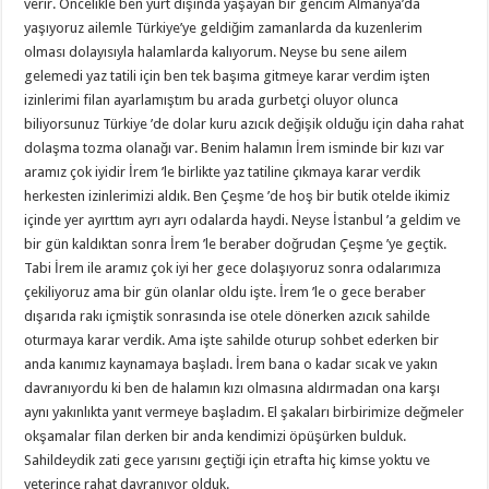
verir. Öncelikle ben yurt dışında yaşayan bir gencim Almanya’da
yaşıyoruz ailemle Türkiye’ye geldiğim zamanlarda da kuzenlerim
olması dolayısıyla halamlarda kalıyorum. Neyse bu sene ailem
gelemedi yaz tatili için ben tek başıma gitmeye karar verdim işten
izinlerimi filan ayarlamıştım bu arada gurbetçi oluyor olunca
biliyorsunuz Türkiye ’de dolar kuru azıcık değişik olduğu için daha rahat
dolaşma tozma olanağı var. Benim halamın İrem isminde bir kızı var
aramız çok iyidir İrem ’le birlikte yaz tatiline çıkmaya karar verdik
herkesten izinlerimizi aldık. Ben Çeşme ’de hoş bir butik otelde ikimiz
içinde yer ayırttım ayrı ayrı odalarda haydi. Neyse İstanbul ’a geldim ve
bir gün kaldıktan sonra İrem ’le beraber doğrudan Çeşme ’ye geçtik.
Tabi İrem ile aramız çok iyi her gece dolaşıyoruz sonra odalarımıza
çekiliyoruz ama bir gün olanlar oldu işte. İrem ’le o gece beraber
dışarıda rakı içmiştik sonrasında ise otele dönerken azıcık sahilde
oturmaya karar verdik. Ama işte sahilde oturup sohbet ederken bir
anda kanımız kaynamaya başladı. İrem bana o kadar sıcak ve yakın
davranıyordu ki ben de halamın kızı olmasına aldırmadan ona karşı
aynı yakınlıkta yanıt vermeye başladım. El şakaları birbirimize değmeler
okşamalar filan derken bir anda kendimizi öpüşürken bulduk.
Sahildeydik zati gece yarısını geçtiği için etrafta hiç kimse yoktu ve
yeterince rahat davranıyor olduk.