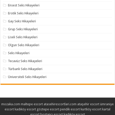
Ensest Seks Hikayeleri
Erotik Seks Hikayeleri
Gay Seks Hikayeleri
Grup Seks Hikayeleri
Liseli Seks Hikayeleri
Olgun Seks Hikayeleri
Seks Hikayeleri
Tecavüz Seks Hikayeleri
Türbanlı Seks Hikayeleri
Üniversiteli Seks Hikayeleri
mozaka.com
maltepe escort
atasehirescortlari.com
ataşehir escort
ümraniye
escort
kadıköy escort
göztepe escort
pendik escort
kurtköy escort
kartal
escort
bostancı escort
kadıköy escort